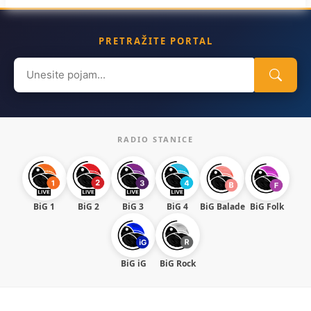
PRETRAŽITE PORTAL
Search
for:
RADIO STANICE
BiG 1
BiG 2
BiG 3
BiG 4
BiG Balade
BiG Folk
BiG iG
BiG Rock