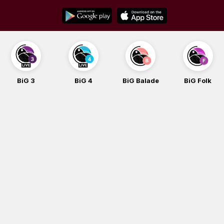
Skip
to
content
BiG 4
BiG Balade
BiG Folk
BiG iG