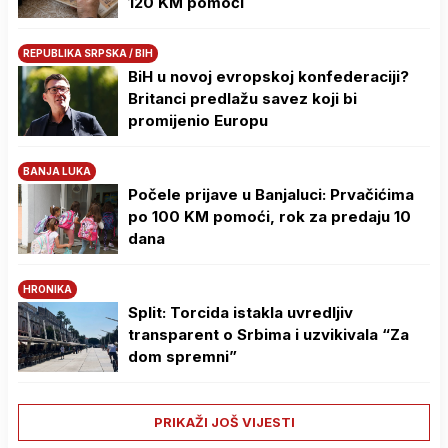
120 KM pomoći
REPUBLIKA SRPSKA / BIH
BiH u novoj evropskoj konfederaciji?
Britanci predlažu savez koji bi
promijenio Europu
BANJA LUKA
Počele prijave u Banjaluci: Prvačićima
po 100 KM pomoći, rok za predaju 10
dana
HRONIKA
Split: Torcida istakla uvredljiv
transparent o Srbima i uzvikivala “Za
dom spremni”
PRIKAŽI JOŠ VIJESTI