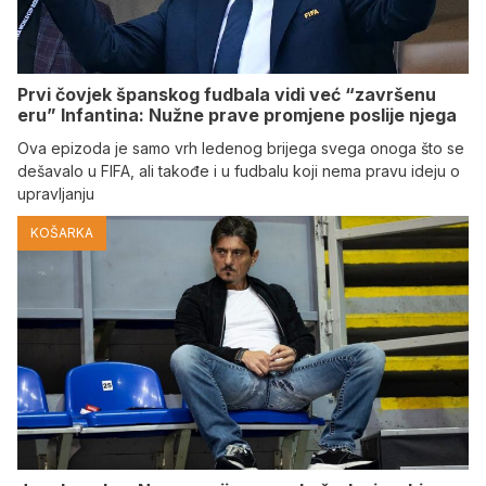
Prvi čovjek španskog fudbala vidi već “završenu
eru” Infantina: Nužne prave promjene poslije njega
Ova epizoda je samo vrh ledenog brijega svega onoga što se
dešavalo u FIFA, ali takođe i u fudbalu koji nema pravu ideju o
upravljanju
KOŠARKA