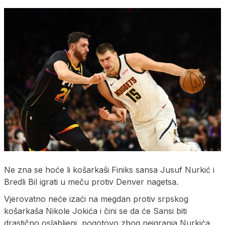
Ne zna se hoće li košarkaši Finiks sansa Jusuf Nurkić i
Bredli Bil igrati u meču protiv Denver nagetsa.
Vjerovatno neće izaći na megdan protiv srpskog
košarkaša Nikole Jokića i čini se da će Sansi biti
drastično oslabljeni, pogotovo zbog neigranja Nurkića.