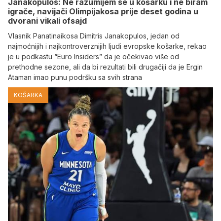
Janakopulos: Ne razumijem se u košarku i ne biram
igrače, navijači Olimpijakosa prije deset godina u
dvorani vikali ofsajd
Vlasnik Panatinaikosa Dimitris Janakopulos, jedan od
najmoćnijih i najkontroverznijih ljudi evropske košarke, rekao
je u podkastu “Euro Insiders” da je očekivao više od
prethodne sezone, ali da bi rezultati bili drugačiji da je Ergin
Ataman imao punu podršku sa svih strana
KOŠARKA