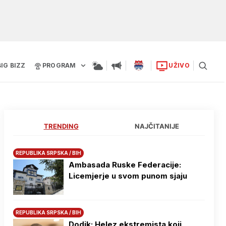
BIG BIZZ
PROGRAM
UŽIVO
TRENDING
NAJČITANIJE
REPUBLIKA SRPSKA / BIH
Ambasada Ruske Federacije:
Licemjerje u svom punom sjaju
REPUBLIKA SRPSKA / BIH
Dodik: Helez ekstremista koji