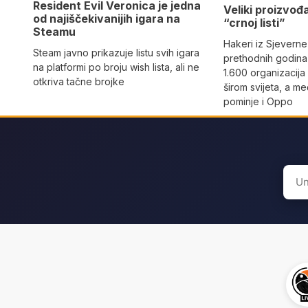
Resident Evil Veronica je jedna
Veliki proizvođ
od najiščekivanijih igara na
“crnoj listi”
Steamu
Hakeri iz Sjeverne
Steam javno prikazuje listu svih igara
prethodnih godina 
na platformi po broju wish lista, ali ne
1.600 organizacija
otkriva tačne brojke
širom svijeta, a m
pominje i Oppo
Sear
for: