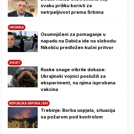
svaku priliku koristi za
netrpeljivost prema Srbima
HRONIKA
Osumnjičeni za pomaganje u
napadu na Dabića ide na slobodu:
Nikoliću predložen kućni pritvor
SVIJET
Ruske snage otkrile dokaze:
Ukrajinski vojnici poslužili za
eksperiment, na njima isprobana
vakcina
REPUBLIKA SRPSKA / BIH
Trebinje: Borba uspjela, situacija
sa požarom pod kontrolom