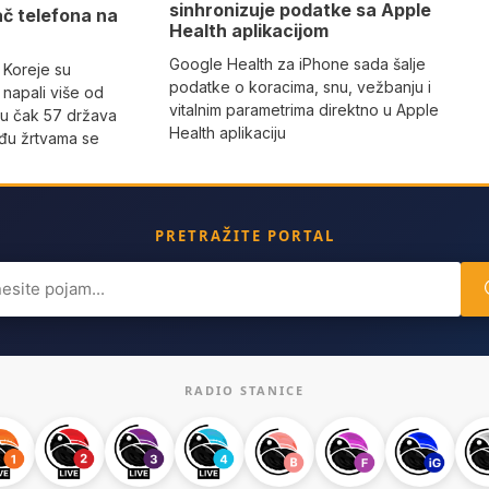
sinhronizuje podatke sa Apple
ač telefona na
Health aplikacijom
Google Health za iPhone sada šalje
 Koreje su
podatke o koracima, snu, vežbanju i
napali više od
vitalnim parametrima direktno u Apple
 u čak 57 država
Health aplikaciju
eđu žrtvama se
PRETRAŽITE PORTAL
ch
RADIO STANICE