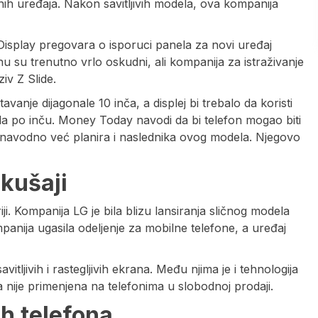
h uređaja. Nakon savitljivih modela, ova kompanija
splay pregovara o isporuci panela za novi uređaj
 su trenutno vrlo oskudni, ali kompanija za istraživanje
iv Z Slide.
nje dijagonale 10 inča, a displej bi trebalo da koristi
la po inču. Money Today navodi da bi telefon mogao biti
a navodno već planira i naslednika ovog modela. Njegovo
okušaji
i. Kompanija LG je bila blizu lansiranja sličnog modela
mpanija ugasila odeljenje za mobilne telefone, a uređaj
vitljivih i rastegljivih ekrana. Među njima je i tehnologija
da nije primenjena na telefonima u slobodnoj prodaji.
ih telefona