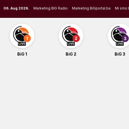
Skip
06. Aug 2026.
Marketing BIG Radio
Marketing BiGportal.ba
Mi smo 
to
content
BiG 1
BiG 2
BiG 3