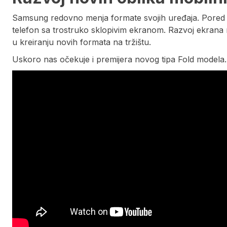
Samsung redovno menja formate svojih uređaja. Pored mod
telefon sa trostruko sklopivim ekranom. Razvoj ekrana
u kreiranju novih formata na tržištu.
Uskoro nas očekuje i premijera novog tipa Fold model