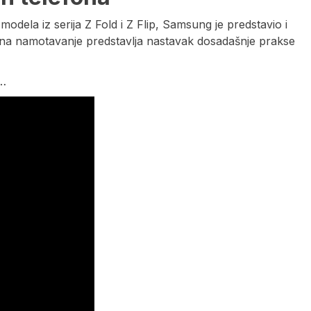
ela iz serija Z Fold i Z Flip, Samsung je predstavio i
 na namotavanje predstavlja nastavak dosadašnje prakse
a…