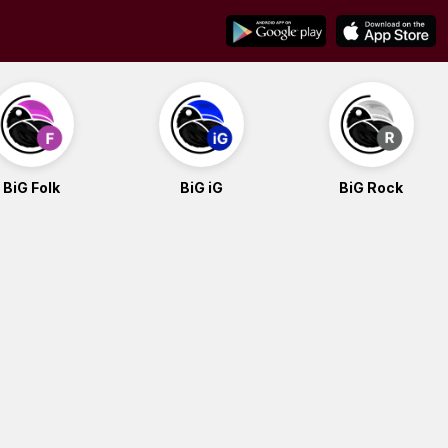
BiG Folk
BiG iG
BiG Rock