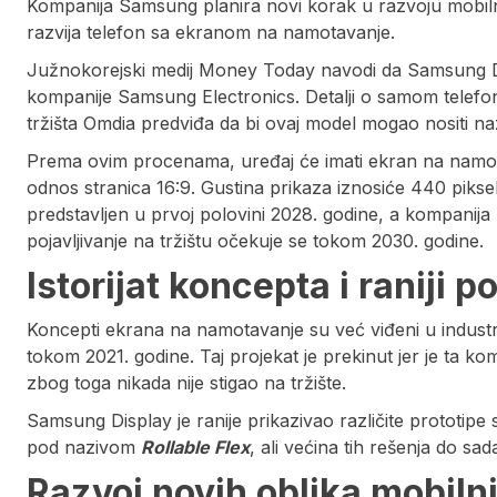
Kompanija Samsung planira novi korak u razvoju mobilni
razvija telefon sa ekranom na namotavanje.
Južnokorejski medij Money Today navodi da Samsung Di
kompanije Samsung Electronics. Detalji o samom telefonu
tržišta Omdia predviđa da bi ovaj model mogao nositi naz
Prema ovim procenama, uređaj će imati ekran na namotava
odnos stranica 16:9. Gustina prikaza iznosiće 440 pikse
predstavljen u prvoj polovini 2028. godine, a kompanij
pojavljivanje na tržištu očekuje se tokom 2030. godine.
Istorijat koncepta i raniji p
Koncepti ekrana na namotavanje su već viđeni u industrij
tokom 2021. godine. Taj projekat je prekinut jer je ta ko
zbog toga nikada nije stigao na tržište.
Samsung Display je ranije prikazivao različite prototipe sa
pod nazivom
Rollable Flex
, ali većina tih rešenja do sa
Razvoj novih oblika mobiln