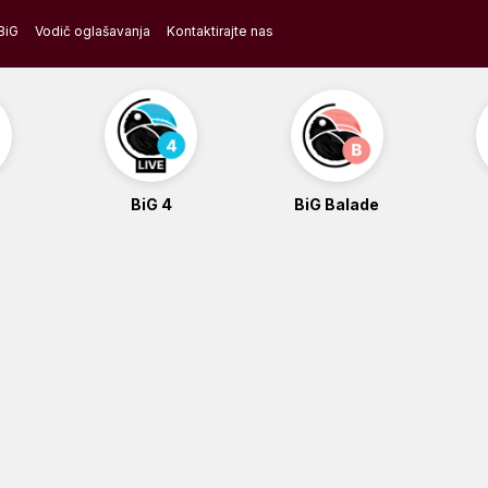
BiG
Vodič oglašavanja
Kontaktirajte nas
BiG 4
BiG Balade