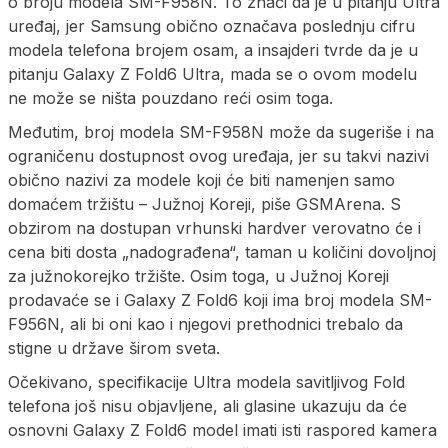
o broju modela SM-F958N. To znači da je u pitanju Ultra
uređaj, jer Samsung obično označava poslednju cifru
modela telefona brojem osam, a insajderi tvrde da je u
pitanju Galaxy Z Fold6 Ultra, mada se o ovom modelu
ne može se ništa pouzdano reći osim toga.
Međutim, broj modela SM-F958N može da sugeriše i na
ograničenu dostupnost ovog uređaja, jer su takvi nazivi
obično nazivi za modele koji će biti namenjen samo
domaćem tržištu – Južnoj Koreji, piše GSMArena. S
obzirom na dostupan vrhunski hardver verovatno će i
cena biti dosta „nadograđena“, taman u količini dovoljnoj
za južnokorejko tržište. Osim toga, u Južnoj Koreji
prodavaće se i Galaxy Z Fold6 koji ima broj modela SM-
F956N, ali bi oni kao i njegovi prethodnici trebalo da
stigne u države širom sveta.
Očekivano, specifikacije Ultra modela savitljivog Fold
telefona još nisu objavljene, ali glasine ukazuju da će
osnovni Galaxy Z Fold6 model imati isti raspored kamera