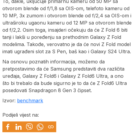
To, dakle, uključuje primarnu kameru od 50 MP sa
otvorom blende od f/1,8 sa OIS-om, telefoto kameru od
10 MP, 3x zumom i otvorom blende od f/2,4 sa OIS-om i
ultraširoku ugaonu kameru od 12 MP sa otvorom blende
od f/2,2. Osim toga, insajderi očekuju da će Z Fold 6 biti
tanji i lakši u poređenju sa prethodnim Galaxy Z Fold
modelima. Takođe, verovatno je da će novi Z Fold model
imati ugrađeni slot za S Pen, baš kao i Galaxy S24 Ultra.
Na osnovu poznatih informacija, možemo da
pretpostavimo da će Samsung predstaviti dva različita
uređaja, Galaxy Z Fold6 i Galaxy Z Fold6 Ultra, a ono
što bi trebalo da bude sigurno je to da će Z Fold6 Ultra
posedovati Snapdragon 8 Gen 3 čipset.
Izvor:
benchmark
Podijeli vijest na: