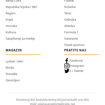
Banja Luka
Fudbal
Republika Srpska / BiH
Košarka
Region
Tenis
Svijet
Odbojka
Hronika
Atletika
Kultura
Formula 1
Saopštenje za medije
Vaterpolo
Ostali sportovi
MAGAZIN
PRATITE NAS
Facebook
Ljubav i seks
Instagram
Moda
X / Twitter
ShowBiz
Zanimljivo
Marketing BIG Radio
Marketing BIGportal.ba
Mi smo BIG
Vodič oglašavanja
Kontaktirajte nas