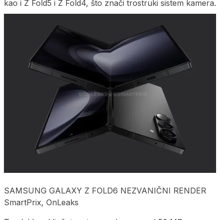
kao i Z Fold5 i Z Fold4, što znači trostruki sistem kamera.
SAMSUNG GALAXY Z FOLD6 NEZVANIČNI RENDER
SmartPrix, OnLeaks