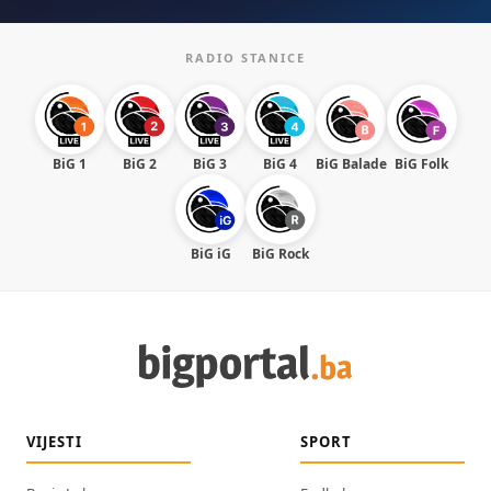
RADIO STANICE
BiG 1
BiG 2
BiG 3
BiG 4
BiG Balade
BiG Folk
BiG iG
BiG Rock
VIJESTI
SPORT