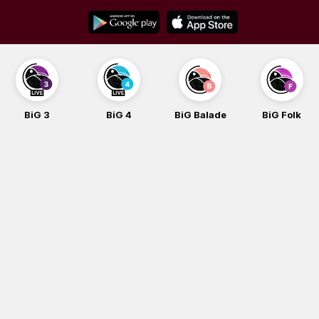
Skip
to
content
BiG 3
BiG 4
BiG Balade
BiG Folk