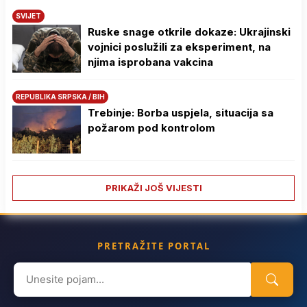
SVIJET
Ruske snage otkrile dokaze: Ukrajinski
vojnici poslužili za eksperiment, na
njima isprobana vakcina
REPUBLIKA SRPSKA / BIH
Trebinje: Borba uspjela, situacija sa
požarom pod kontrolom
PRIKAŽI JOŠ VIJESTI
PRETRAŽITE PORTAL
Search
for: