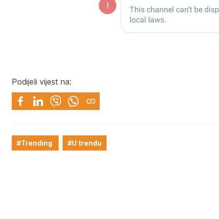
Podijeli vijest na:
#Trending
#U trendu