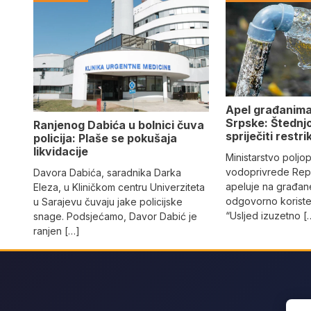
Apel građanima
Srpske: Štednj
Ranjenog Dabića u bolnici čuva
spriječiti restri
policija: Plaše se pokušaja
likvidacije
Ministarstvo poljo
vodoprivrede Rep
Davora Dabića, saradnika Darka
apeluje na građane
Eleza, u Kliničkom centru Univerziteta
odgovorno koriste
u Sarajevu čuvaju jake policijske
“Usljed izuzetno [
snage. Podsjećamo, Davor Dabić je
ranjen […]
Sear