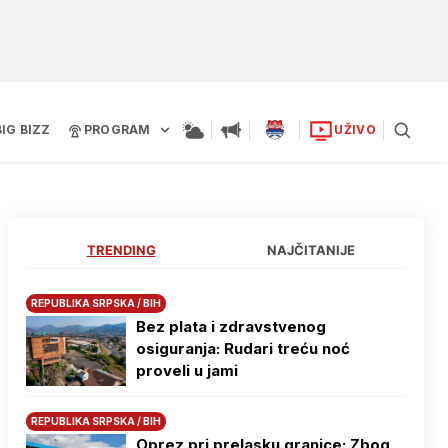
BIG BIZZ
PROGRAM
UŽIVO
TRENDING
NAJČITANIJE
REPUBLIKA SRPSKA / BIH
Bez plata i zdravstvenog
osiguranja: Rudari treću noć
proveli u jami
REPUBLIKA SRPSKA / BIH
Oprez pri prelasku granice: Zbog