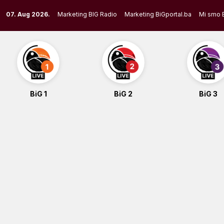
Skip
07. Aug 2026.
Marketing BIG Radio
Marketing BiGportal.ba
Mi smo 
to
content
BiG 1
BiG 2
BiG 3