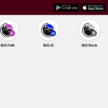
BiG Folk
BiG iG
BiG Rock