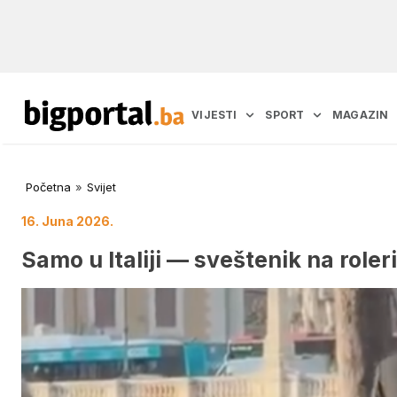
VIJESTI
SPORT
MAGAZIN
Početna
»
Svijet
16. Juna 2026.
Samo u Italiji — sveštenik na role