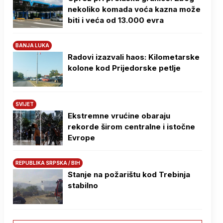
nekoliko komada voća kazna može
biti i veća od 13.000 evra
BANJA LUKA
Radovi izazvali haos: Kilometarske
kolone kod Prijedorske petlje
SVIJET
Ekstremne vrućine obaraju
rekorde širom centralne i istočne
Evrope
REPUBLIKA SRPSKA / BIH
Stanje na požarištu kod Trebinja
stabilno