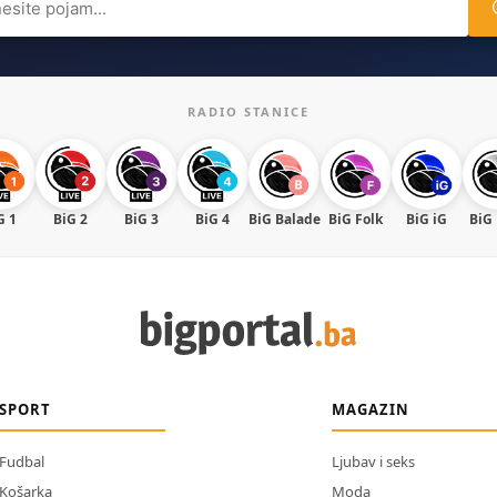
RADIO STANICE
G 1
BiG 2
BiG 3
BiG 4
BiG Balade
BiG Folk
BiG iG
BiG
SPORT
MAGAZIN
Fudbal
Ljubav i seks
Košarka
Moda