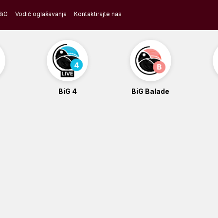
BiG
Vodič oglašavanja
Kontaktirajte nas
BiG 4
BiG Balade