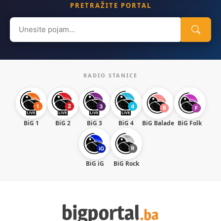
PRETRAŽITE PORTAL
Search
for:
RADIO STANICE
BiG 1
BiG 2
BiG 3
BiG 4
BiG Balade
BiG Folk
BiG iG
BiG Rock