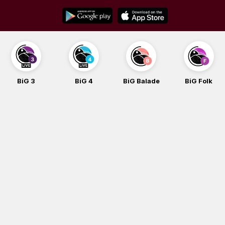
Skip
to
content
BiG 3
BiG 4
BiG Balade
BiG Folk