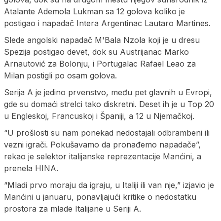
Atalante Ademola Lukman sa 12 golova koliko je
postigao i napadač Intera Argentinac Lautaro Martines.
Slede angolski napadač M'Bala Nzola koji je u dresu
Spezija postigao devet, dok su Austrijanac Marko
Arnautović za Bolonju, i Portugalac Rafael Leao za
Milan postigli po osam golova.
Serija A je jedino prvenstvo, među pet glavnih u Evropi,
gde su domaći strelci tako diskretni. Deset ih je u Top 20
u Engleskoj, Francuskoj i Španiji, a 12 u Njemačkoj.
“U prošlosti su nam ponekad nedostajali odbrambeni ili
vezni igrači. Pokušavamo da pronađemo napadače”,
rekao je selektor italijanske reprezentacije Manćini, a
prenela HINA.
“Mladi prvo moraju da igraju, u Italiji ili van nje,” izjavio je
Manćini u januaru, ponavljajući kritike o nedostatku
prostora za mlade Italijane u Seriji A.