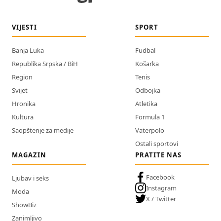
VIJESTI
SPORT
Banja Luka
Fudbal
Republika Srpska / BiH
Košarka
Region
Tenis
Svijet
Odbojka
Hronika
Atletika
Kultura
Formula 1
Saopštenje za medije
Vaterpolo
Ostali sportovi
MAGAZIN
PRATITE NAS
Facebook
Ljubav i seks
Instagram
Moda
X / Twitter
ShowBiz
Zanimljivo