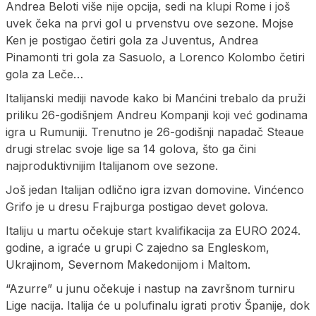
Andrea Beloti više nije opcija, sedi na klupi Rome i još
uvek čeka na prvi gol u prvenstvu ove sezone. Mojse
Ken je postigao četiri gola za Juventus, Andrea
Pinamonti tri gola za Sasuolo, a Lorenco Kolombo četiri
gola za Leče…
Italijanski mediji navode kako bi Manćini trebalo da pruži
priliku 26-godišnjem Andreu Kompanji koji već godinama
igra u Rumuniji. Trenutno je 26-godišnji napadač Steaue
drugi strelac svoje lige sa 14 golova, što ga čini
najproduktivnijim Italijanom ove sezone.
Još jedan Italijan odlično igra izvan domovine. Vinćenco
Grifo je u dresu Frajburga postigao devet golova.
Italiju u martu očekuje start kvalifikacija za EURO 2024.
godine, a igraće u grupi C zajedno sa Engleskom,
Ukrajinom, Severnom Makedonijom i Maltom.
“Azurre” u junu očekuje i nastup na završnom turniru
Lige nacija. Italija će u polufinalu igrati protiv Španije, dok