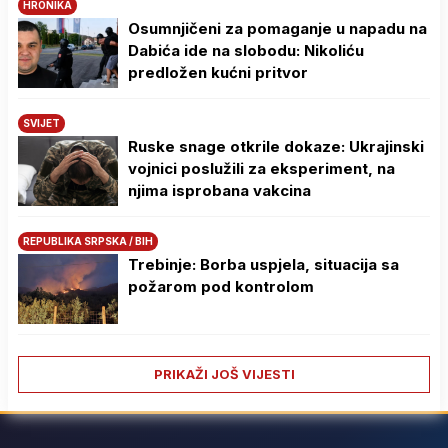
HRONIKA
Osumnjičeni za pomaganje u napadu na
Dabića ide na slobodu: Nikoliću
predložen kućni pritvor
SVIJET
Ruske snage otkrile dokaze: Ukrajinski
vojnici poslužili za eksperiment, na
njima isprobana vakcina
REPUBLIKA SRPSKA / BIH
Trebinje: Borba uspjela, situacija sa
požarom pod kontrolom
PRIKAŽI JOŠ VIJESTI