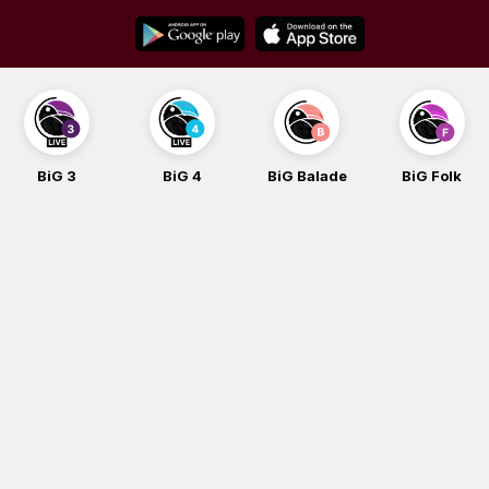
Skip
to
content
BiG 3
BiG 4
BiG Balade
BiG Folk