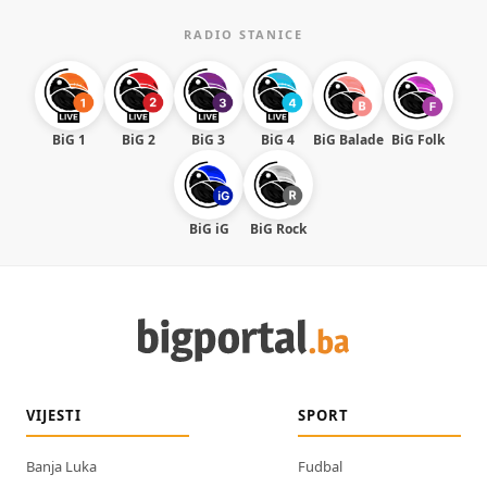
RADIO STANICE
BiG 1
BiG 2
BiG 3
BiG 4
BiG Balade
BiG Folk
BiG iG
BiG Rock
VIJESTI
SPORT
Banja Luka
Fudbal