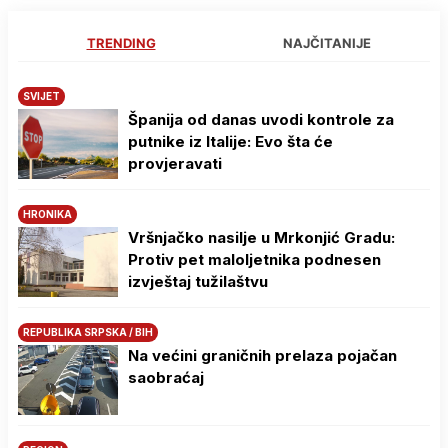
TRENDING
NAJČITANIJE
SVIJET
Španija od danas uvodi kontrole za
putnike iz Italije: Evo šta će
provjeravati
HRONIKA
Vršnjačko nasilje u Mrkonjić Gradu:
Protiv pet maloljetnika podnesen
izvještaj tužilaštvu
REPUBLIKA SRPSKA / BIH
Na većini graničnih prelaza pojačan
saobraćaj