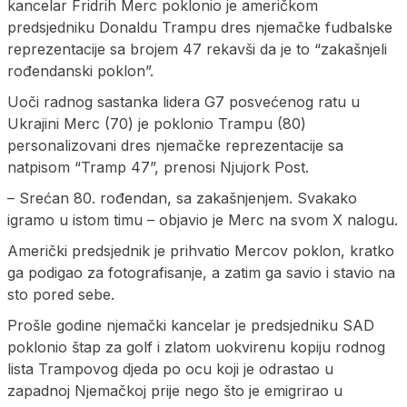
kancelar Fridrih Merc poklonio je američkom
predsjedniku Donaldu Trampu dres njemačke fudbalske
reprezentacije sa brojem 47 rekavši da je to “zakašnjeli
rođendanski poklon”.
Uoči radnog sastanka lidera G7 posvećenog ratu u
Ukrajini Merc (70) je poklonio Trampu (80)
personalizovani dres njemačke reprezentacije sa
natpisom “Tramp 47”, prenosi Njujork Post.
– Srećan 80. rođendan, sa zakašnjenjem. Svakako
igramo u istom timu – objavio je Merc na svom X nalogu.
Američki predsjednik je prihvatio Mercov poklon, kratko
ga podigao za fotografisanje, a zatim ga savio i stavio na
sto pored sebe.
Prošle godine njemački kancelar je predsjedniku SAD
poklonio štap za golf i zlatom uokvirenu kopiju rodnog
lista Trampovog djeda po ocu koji je odrastao u
zapadnoj Njemačkoj prije nego što je emigrirao u