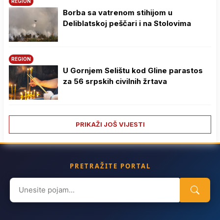
REGION
Borba sa vatrenom stihijom u
Deliblatskoj peščari i na Stolovima
REGION
U Gornjem Selištu kod Gline parastos
za 56 srpskih civilnih žrtava
PRIKAŽI JOŠ VIJESTI
PRETRAŽITE PORTAL
Search
for: