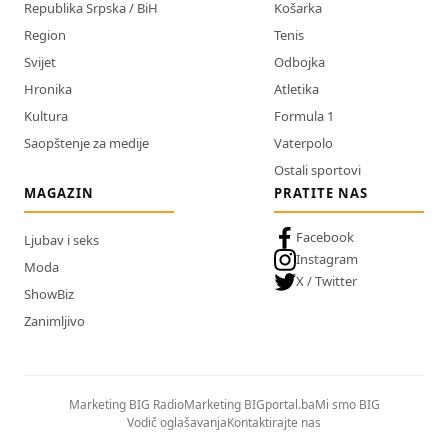
Republika Srpska / BiH
Košarka
Region
Tenis
Svijet
Odbojka
Hronika
Atletika
Kultura
Formula 1
Saopštenje za medije
Vaterpolo
Ostali sportovi
MAGAZIN
PRATITE NAS
Facebook
Ljubav i seks
Instagram
Moda
X / Twitter
ShowBiz
Zanimljivo
Marketing BIG Radio
Marketing BIGportal.ba
Mi smo BIG
Vodič oglašavanja
Kontaktirajte nas