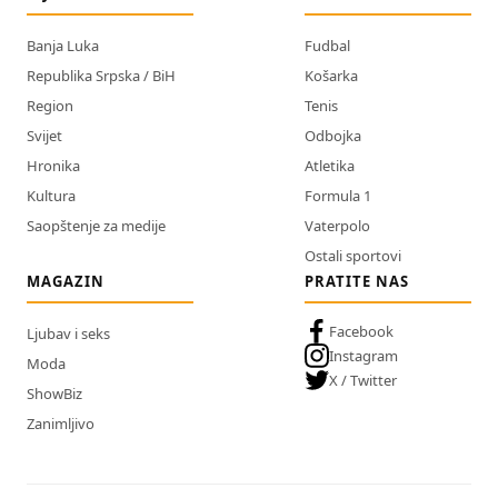
Banja Luka
Fudbal
Republika Srpska / BiH
Košarka
Region
Tenis
Svijet
Odbojka
Hronika
Atletika
Kultura
Formula 1
Saopštenje za medije
Vaterpolo
Ostali sportovi
MAGAZIN
PRATITE NAS
Facebook
Ljubav i seks
Instagram
Moda
X / Twitter
ShowBiz
Zanimljivo