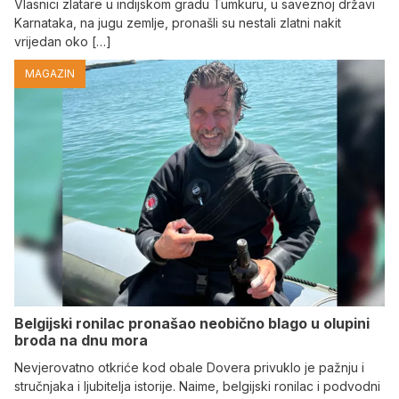
Vlasnici zlatare u indijskom gradu Tumkuru, u saveznoj državi
Karnataka, na jugu zemlje, pronašli su nestali zlatni nakit
vrijedan oko […]
MAGAZIN
Belgijski ronilac pronašao neobično blago u olupini
broda na dnu mora
Nevjerovatno otkriće kod obale Dovera privuklo je pažnju i
stručnjaka i ljubitelja istorije. Naime, belgijski ronilac i podvodni