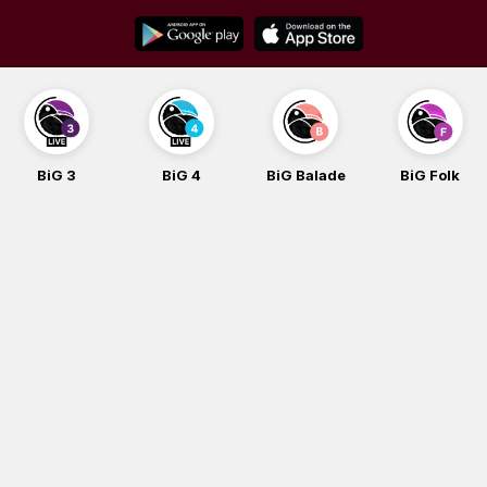
Skip
to
content
BiG 3
BiG 4
BiG Balade
BiG Folk