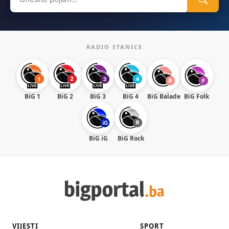
for:
RADIO STANICE
BiG 1
BiG 2
BiG 3
BiG 4
BiG Balade
BiG Folk
BiG iG
BiG Rock
VIJESTI
SPORT