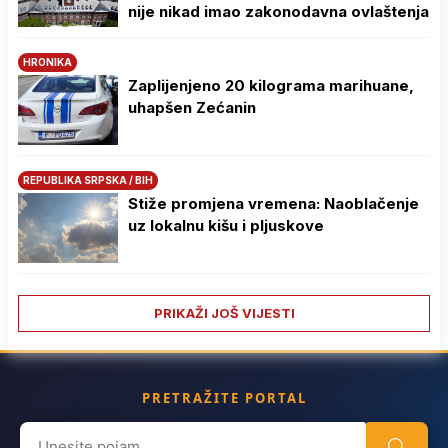
nije nikad imao zakonodavna ovlaštenja
HRONIKA
Zaplijenjeno 20 kilograma marihuane,
uhapšen Zećanin
REPUBLIKA SRPSKA / BIH
Stiže promjena vremena: Naoblačenje
uz lokalnu kišu i pljuskove
PRIKAŽI JOŠ VIJESTI
PRETRAŽITE PORTAL
Search