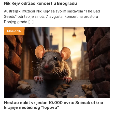
Nik Kejv održao koncert u Beogradu
Australijski muzičar Nik Kejv sa svojim sastavom “The Bad
Seeds” održao je sinoć, 7. avgusta, koncert na prostoru
Donjeg grada […]
MAGAZIN
Nestao nakit vrijedan 10.000 evra: Snimak otkrio
krajnje neobičnog “lopova”