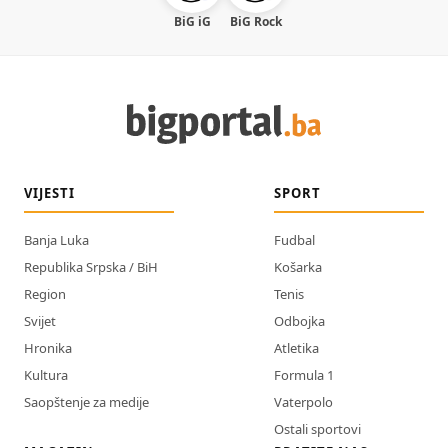
BiG iG
BiG Rock
VIJESTI
SPORT
Banja Luka
Fudbal
Republika Srpska / BiH
Košarka
Region
Tenis
Svijet
Odbojka
Hronika
Atletika
Kultura
Formula 1
Saopštenje za medije
Vaterpolo
Ostali sportovi