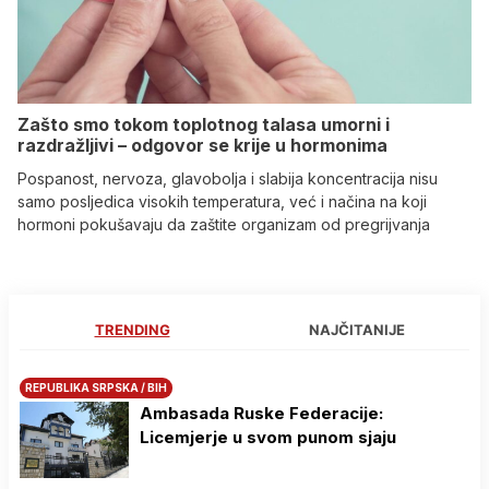
Zašto smo tokom toplotnog talasa umorni i
razdražljivi – odgovor se krije u hormonima
Pospanost, nervoza, glavobolja i slabija koncentracija nisu
samo posljedica visokih temperatura, već i načina na koji
hormoni pokušavaju da zaštite organizam od pregrijvanja
TRENDING
NAJČITANIJE
REPUBLIKA SRPSKA / BIH
Ambasada Ruske Federacije:
Licemjerje u svom punom sjaju