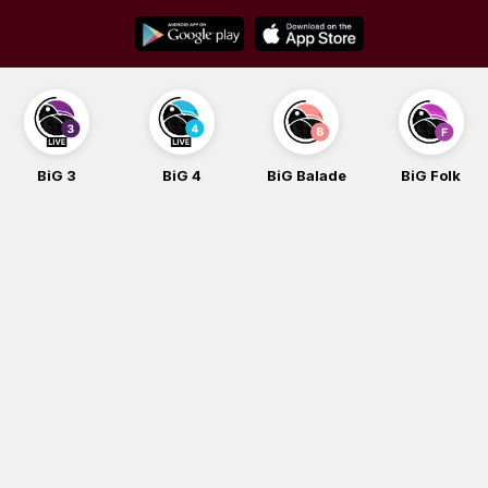
Skip
to
content
BiG 3
BiG 4
BiG Balade
BiG Folk