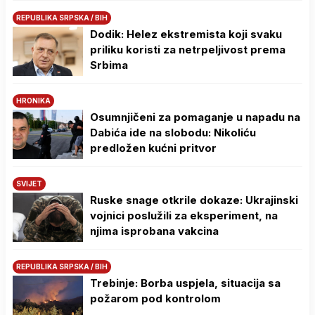
REPUBLIKA SRPSKA / BIH
Dodik: Helez ekstremista koji svaku
priliku koristi za netrpeljivost prema
Srbima
HRONIKA
Osumnjičeni za pomaganje u napadu na
Dabića ide na slobodu: Nikoliću
predložen kućni pritvor
SVIJET
Ruske snage otkrile dokaze: Ukrajinski
vojnici poslužili za eksperiment, na
njima isprobana vakcina
REPUBLIKA SRPSKA / BIH
Trebinje: Borba uspjela, situacija sa
požarom pod kontrolom