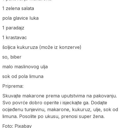
1 zelena salata
pola glavice luka
1 paradajz
1 krastavac
šoljica kukuruza (može iz konzerve)
so, biber
malo maslinovog ulja
sok od pola limuna
Priprema:
Skuvajte makarone prema uputstvima na pakovanju.
Svo povrće dobro operite i isjeckajte ga. Dodajte
ocijeđenu tunjevinu, makarone, kukuruz, ulje, sok od
limuna. Posolite po ukusu, prenosi super žena.
Foto: Pixabay