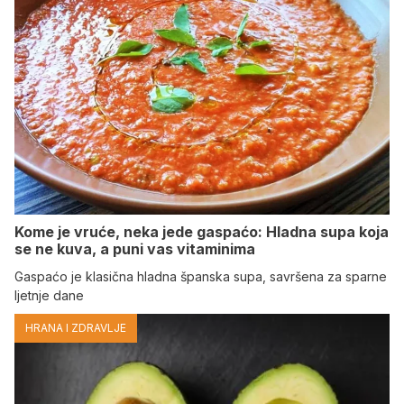
Kome je vruće, neka jede gaspaćo: Hladna supa koja
se ne kuva, a puni vas vitaminima
Gaspaćo je klasična hladna španska supa, savršena za sparne
ljetnje dane
HRANA I ZDRAVLJE