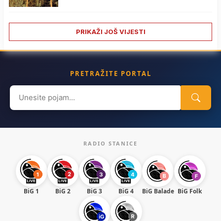
PRIKAŽI JOŠ VIJESTI
PRETRAŽITE PORTAL
Search
for:
RADIO STANICE
BiG 1
BiG 2
BiG 3
BiG 4
BiG Balade
BiG Folk