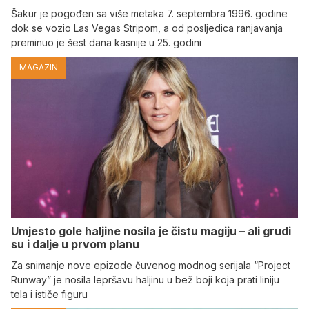
Šakur je pogođen sa više metaka 7. septembra 1996. godine
dok se vozio Las Vegas Stripom, a od posljedica ranjavanja
preminuo je šest dana kasnije u 25. godini
MAGAZIN
Umjesto gole haljine nosila je čistu magiju – ali grudi
su i dalje u prvom planu
Za snimanje nove epizode čuvenog modnog serijala “Project
Runway” je nosila lepršavu haljinu u bež boji koja prati liniju
tela i ističe figuru