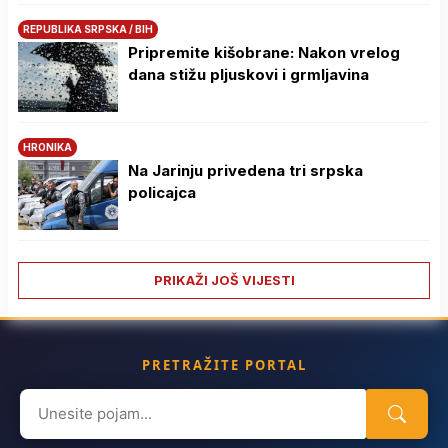
REPUBLIKA SRPSKA / BIH
Pripremite kišobrane: Nakon vrelog
dana stižu pljuskovi i grmljavina
HRONIKA
Na Јarinju privedena tri srpska
policajca
PRIKAŽI JOŠ VIJESTI
PRETRAŽITE PORTAL
Search
for: