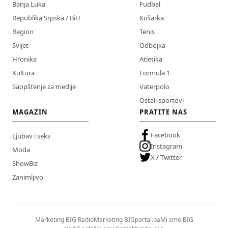
Banja Luka
Fudbal
Republika Srpska / BiH
Košarka
Region
Tenis
Svijet
Odbojka
Hronika
Atletika
Kultura
Formula 1
Saopštenje za medije
Vaterpolo
Ostali sportovi
MAGAZIN
PRATITE NAS
Facebook
Ljubav i seks
Instagram
Moda
X / Twitter
ShowBiz
Zanimljivo
Marketing BIG Radio
Marketing BIGportal.ba
Mi smo BIG