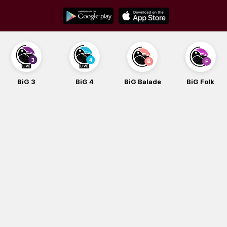
Skip
to
content
BiG 3
BiG 4
BiG Balade
BiG Folk