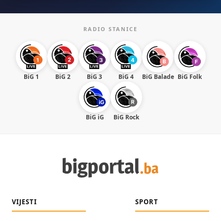
RADIO STANICE
BiG 1
BiG 2
BiG 3
BiG 4
BiG Balade
BiG Folk
BiG iG
BiG Rock
VIJESTI
SPORT