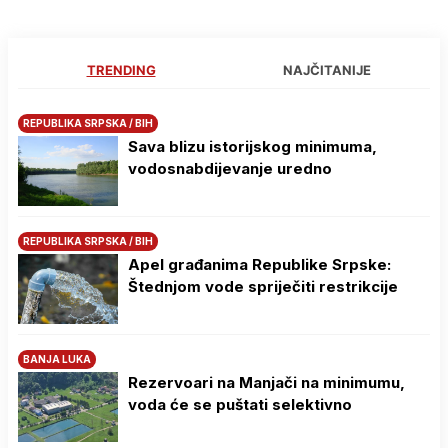
TRENDING
NAJČITANIJE
REPUBLIKA SRPSKA / BIH
Sava blizu istorijskog minimuma,
vodosnabdijevanje uredno
REPUBLIKA SRPSKA / BIH
Apel građanima Republike Srpske:
Štednjom vode spriječiti restrikcije
BANJA LUKA
Rezervoari na Manjači na minimumu,
voda će se puštati selektivno