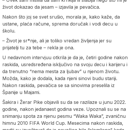
život dokazao da jesam – izjavila je pevačica.
Nakon što joj se svet srušio, morala je, kako kaže, da
ustane, plaća račune, sprema doručak i vodi decu u
školu.
– Život je sr*nje, ali je toliko vredan življenja jer su
prijatelji tu za tebe – rekla je ona.
U nedavnom intervjuu otkrila je da je, četiri godine nakon
raskida, usredsređena isključivo na svoju decu i karijeru i
da trenutno “nema mesta za ljubav” u njenom životu.
Možda, kako je dodala, kada njeni sinovi budu stariji.
Nakon raskida, pevačica se sa sinovima preselila iz
Španije u Majami.
Šakira i Žerar Pike objavili su da se razilaze u junu 2022.
godine, nakon jedanaest godina veze. Upoznali su se na
snimanju spota za njenu pesmu “Waka Waka”, zvaničnu
himnu 2010 FIFA World Cup. Mesecima nakon raskida,
mediji su izveštavali da je pevačica bila “slomljena” kada