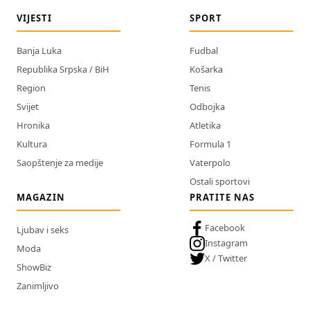
VIJESTI
SPORT
Banja Luka
Fudbal
Republika Srpska / BiH
Košarka
Region
Tenis
Svijet
Odbojka
Hronika
Atletika
Kultura
Formula 1
Saopštenje za medije
Vaterpolo
Ostali sportovi
MAGAZIN
PRATITE NAS
Facebook
Ljubav i seks
Instagram
Moda
X / Twitter
ShowBiz
Zanimljivo