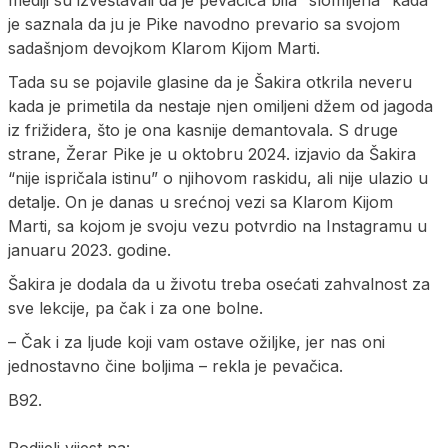
je saznala da ju je Pike navodno prevario sa svojom
sadašnjom devojkom Klarom Kijom Marti.
Tada su se pojavile glasine da je Šakira otkrila neveru
kada je primetila da nestaje njen omiljeni džem od jagoda
iz frižidera, što je ona kasnije demantovala. S druge
strane, Žerar Pike je u oktobru 2024. izjavio da Šakira
“nije ispričala istinu” o njihovom raskidu, ali nije ulazio u
detalje. On je danas u srećnoj vezi sa Klarom Kijom
Marti, sa kojom je svoju vezu potvrdio na Instagramu u
januaru 2023. godine.
Šakira je dodala da u životu treba osećati zahvalnost za
sve lekcije, pa čak i za one bolne.
– Čak i za ljude koji vam ostave ožiljke, jer nas oni
jednostavno čine boljima – rekla je pevačica.
B92.
Podijeli vijest na: