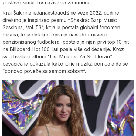
postavši simbol osnaživanja za mnoge.
Kraj Šakirine jedanaestogodišnje veze 2022. godine
direktno je inspirisao pesmu “Shakira: Bzrp Music
Sessions, Vol. 53”, koja je postala globalni fenomen.
Pesma, koja detaljno opisuje navodnu neveru
penzionisanog fudbalera, postala je njen prvi top 10 hit
na Billboard Hot 100 listi posle više od decenije. Kroz
svoj hvaljeni album “Las Mujeres Ya No Lloran”,
pevačica je pokazala kako joj je muzika pomogla da se
“ponovo poveže sa samom sobom”.