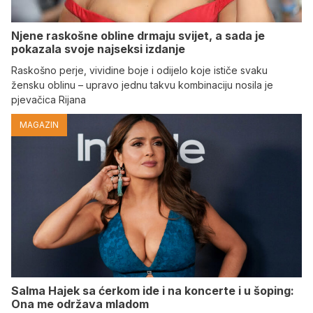
Njene raskošne obline drmaju svijet, a sada je
pokazala svoje najseksi izdanje
Raskošno perje, vividine boje i odijelo koje ističe svaku
žensku oblinu – upravo jednu takvu kombinaciju nosila je
pjevačica Rijana
MAGAZIN
Salma Hajek sa ćerkom ide i na koncerte i u šoping:
Ona me održava mladom