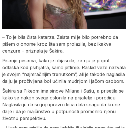
– To je bila čista katarza. Zaista mi je bilo potrebno da
pišem o onome kroz šta sam prolazila, bez ikakve
cenzure – priznala je Šakira.
Pisanje pesama, kako je objasnila, za nju je poput
odlaska kod psihijatra, samo jeftinije. Raskid veze nazvala
je svojim “najmračnijim trenutkom”, ali je takođe naglasila
da ju je proživljena bol učinila mudrijom i jačom osobom.
Šakira sa Pikeom ima sinove Milana i Sašu, a prisetila se
kako se nakon svega oslonila na prijatelje i porodicu.
Naglasila je da su joj upravo deca dala snagu da krene
dalje i da je majčinstvo u potpunosti promenilo njenu
životnu perspektivu.
– Uvek sam mislila da sam krhkija ili slabija nego što mi je