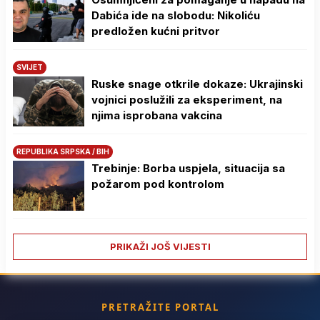
Dabića ide na slobodu: Nikoliću
predložen kućni pritvor
SVIJET
Ruske snage otkrile dokaze: Ukrajinski
vojnici poslužili za eksperiment, na
njima isprobana vakcina
REPUBLIKA SRPSKA / BIH
Trebinje: Borba uspjela, situacija sa
požarom pod kontrolom
PRIKAŽI JOŠ VIJESTI
PRETRAŽITE PORTAL