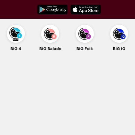
Skip
to
content
BiG Balade
BiG Folk
BiG iG
BiG Rock