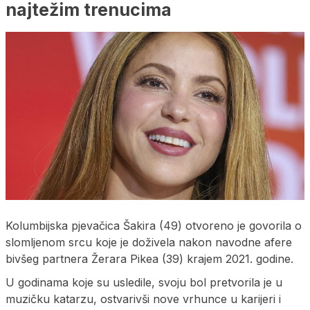
najtežim trenucima
Kolumbijska pjevačica Šakira (49) otvoreno je govorila o
slomljenom srcu koje je doživela nakon navodne afere
bivšeg partnera Žerara Pikea (39) krajem 2021. godine.
U godinama koje su usledile, svoju bol pretvorila je u
muzičku katarzu, ostvarivši nove vrhunce u karijeri i