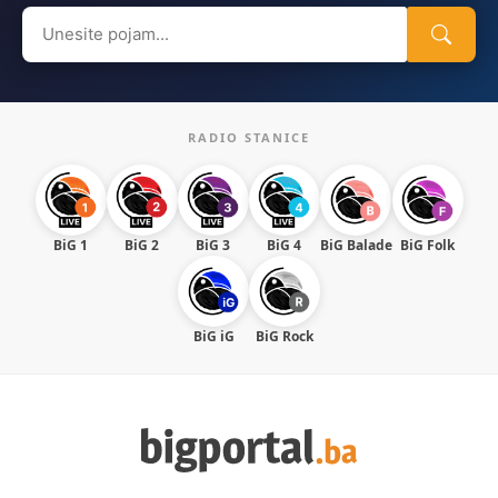
Search
for:
RADIO STANICE
BiG 1
BiG 2
BiG 3
BiG 4
BiG Balade
BiG Folk
BiG iG
BiG Rock