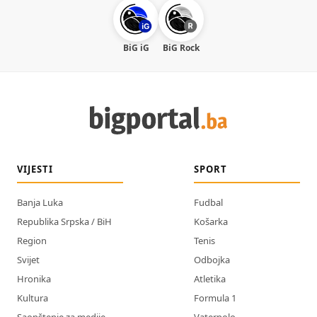
BiG iG
BiG Rock
VIJESTI
SPORT
Banja Luka
Fudbal
Republika Srpska / BiH
Košarka
Region
Tenis
Svijet
Odbojka
Hronika
Atletika
Kultura
Formula 1
Saopštenje za medije
Vaterpolo