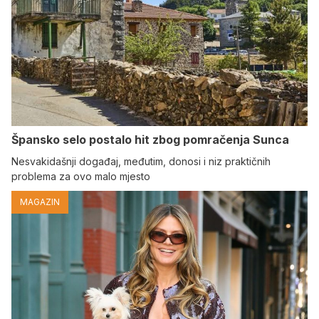
Špansko selo postalo hit zbog pomračenja Sunca
Nesvakidašnji događaj, međutim, donosi i niz praktičnih
problema za ovo malo mjesto
MAGAZIN