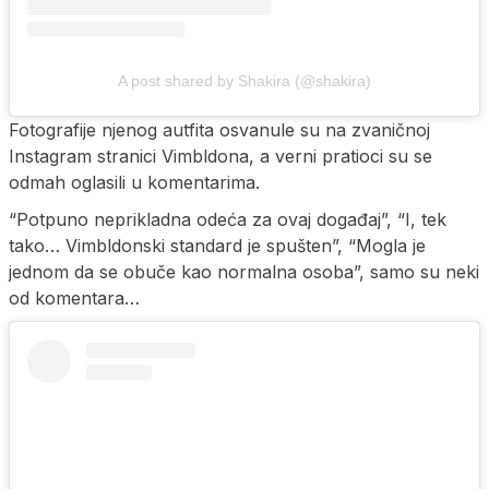
A post shared by Shakira (@shakira)
Fotografije njenog autfita osvanule su na zvaničnoj
Instagram stranici Vimbldona, a verni pratioci su se
odmah oglasili u komentarima.
“Potpuno neprikladna odeća za ovaj događaj”, “I, tek
tako… Vimbldonski standard je spušten”, “Mogla je
jednom da se obuče kao normalna osoba”, samo su neki
od komentara…