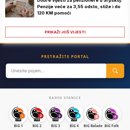
Dobre vijesti za penzionere u Srpskoj:
Penzije veće za 3,55 odsto, stiže i do
120 KM pomoći
PRIKAŽI JOŠ VIJESTI
PRETRAŽITE PORTAL
Search
for:
RADIO STANICE
BiG 1
BiG 2
BiG 3
BiG 4
BiG Balade
BiG Folk