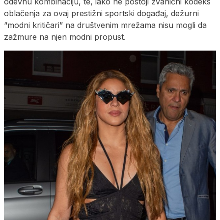
odevnu kombinaciju, te, iako ne postoji zvanični kodeks
oblačenja za ovaj prestižni sportski događaj, dežurni
“modni kritičari” na društvenim mrežama nisu mogli da
zažmure na njen modni propust.