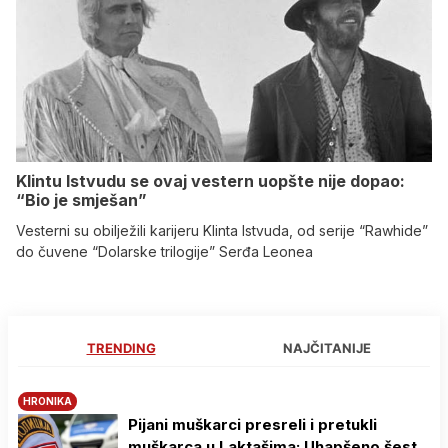
Klintu Istvudu se ovaj vestern uopšte nije dopao:
“Bio je smješan”
Vesterni su obilježili karijeru Klinta Istvuda, od serije “Rawhide”
do čuvene “Dolarske trilogije” Serđa Leonea
TRENDING
NAJČITANIJE
HRONIKA
Pijani muškarci presreli i pretukli
muškarca u Laktašima: Uhapšeno šest