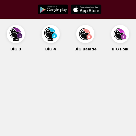
Skip
to
content
BiG 4
BiG Balade
BiG Folk
BiG iG