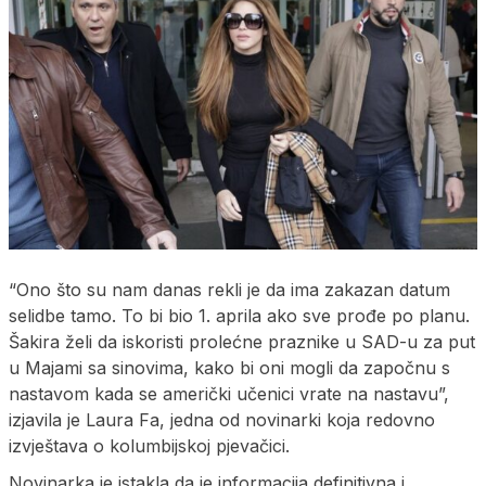
“Ono što su nam danas rekli je da ima zakazan datum
selidbe tamo. To bi bio 1. aprila ako sve prođe po planu.
Šakira želi da iskoristi prolećne praznike u SAD-u za put
u Majami sa sinovima, kako bi oni mogli da započnu s
nastavom kada se američki učenici vrate na nastavu”,
izjavila je Laura Fa, jedna od novinarki koja redovno
izvještava o kolumbijskoj pjevačici.
Novinarka je istakla da je informacija definitivna i