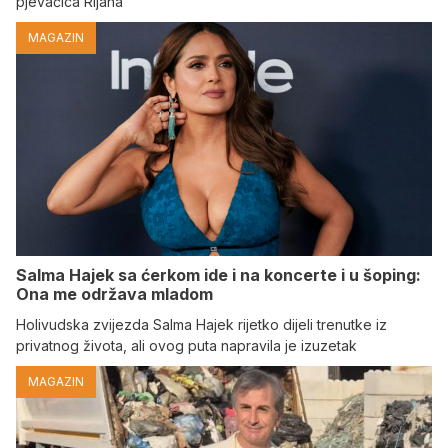
pjevačica Rijana
MAGAZIN
Salma Hajek sa ćerkom ide i na koncerte i u šoping:
Ona me održava mladom
Holivudska zvijezda Salma Hajek rijetko dijeli trenutke iz
privatnog života, ali ovog puta napravila je izuzetak
MAGAZIN