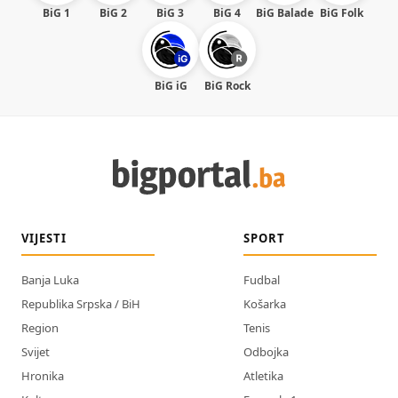
BiG 1
BiG 2
BiG 3
BiG 4
BiG Balade
BiG Folk
BiG iG
BiG Rock
VIJESTI
SPORT
Banja Luka
Fudbal
Republika Srpska / BiH
Košarka
Region
Tenis
Svijet
Odbojka
Hronika
Atletika