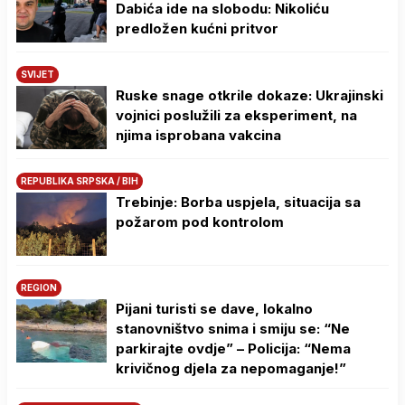
Dabića ide na slobodu: Nikoliću
predložen kućni pritvor
SVIJET
Ruske snage otkrile dokaze: Ukrajinski
vojnici poslužili za eksperiment, na
njima isprobana vakcina
REPUBLIKA SRPSKA / BIH
Trebinje: Borba uspjela, situacija sa
požarom pod kontrolom
REGION
Pijani turisti se dave, lokalno
stanovništvo snima i smiju se: “Ne
parkirajte ovdje” – Policija: “Nema
krivičnog djela za nepomaganje!”