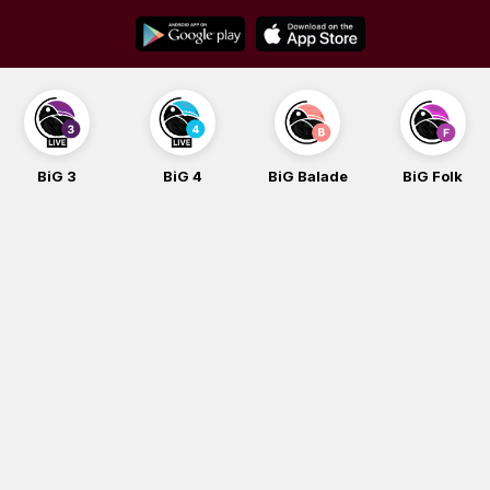
Skip
to
content
BiG 3
BiG 4
BiG Balade
BiG Folk