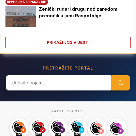
REPUBLIKA SRPSKA / BIH
Zenički rudari drugu noć zaredom
prenoćili u jami Raspotočje
PRIKAŽI JOŠ VIJESTI
PRETRAŽITE PORTAL
Search
for:
RADIO STANICE