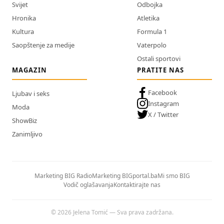
Svijet
Odbojka
Hronika
Atletika
Kultura
Formula 1
Saopštenje za medije
Vaterpolo
Ostali sportovi
MAGAZIN
PRATITE NAS
Facebook
Ljubav i seks
Instagram
Moda
X / Twitter
ShowBiz
Zanimljivo
Marketing BIG Radio
Marketing BIGportal.ba
Mi smo BIG
Vodič oglašavanja
Kontaktirajte nas
© 2026 Jelena Tomić — Sva prava zadržana.