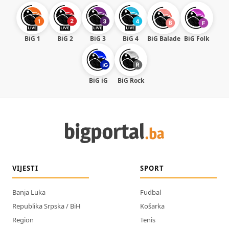
BiG 1
BiG 2
BiG 3
BiG 4
BiG Balade
BiG Folk
BiG iG
BiG Rock
VIJESTI
SPORT
Banja Luka
Fudbal
Republika Srpska / BiH
Košarka
Region
Tenis