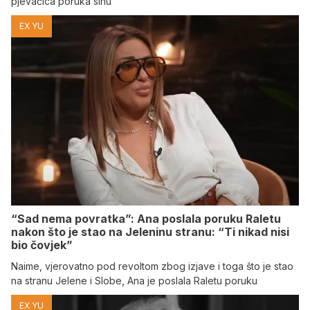
pjevačica poruka sinu
EX YU
“Sad nema povratka”: Ana poslala poruku Raletu
nakon što je stao na Jeleninu stranu: “Ti nikad nisi
bio čovjek”
Naime, vjerovatno pod revoltom zbog izjave i toga što je stao
na stranu Jelene i Slobe, Ana je poslala Raletu poruku
EX YU