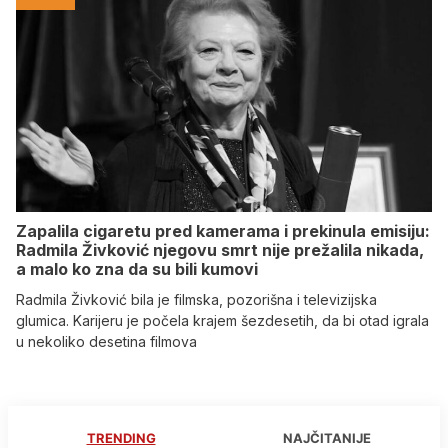
Zapalila cigaretu pred kamerama i prekinula emisiju:
Radmila Živković njegovu smrt nije prežalila nikada,
a malo ko zna da su bili kumovi
Radmila Živković bila je filmska, pozorišna i televizijska
glumica. Karijeru je počela krajem šezdesetih, da bi otad igrala
u nekoliko desetina filmova
TRENDING
NAJČITANIJE