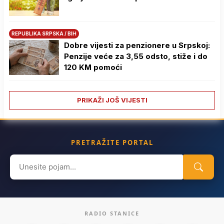
REPUBLIKA SRPSKA / BIH
Dobre vijesti za penzionere u Srpskoj:
Penzije veće za 3,55 odsto, stiže i do
120 KM pomoći
PRIKAŽI JOŠ VIJESTI
PRETRAŽITE PORTAL
Search
for:
RADIO STANICE