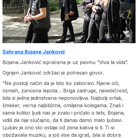
Sahrana Bojane Janković
Bojana Janković ispraćena je uz pesmu “Viva la vida”.
Ognjen Janković održao je potresan govor.
“Ne postoji način da je bilo ko zaboravi. Njene oči,
osmeh, zanosna lepota… Briga zadruge, nesebičnost,
bila si jedna jedinstvena neponovljiva. Najbolji ortak,
šmeker, verna najbližima, omiljena kolegama. Znaš i
sama koliko ljudi nas je zvalo i pričalo o tebi, Bojana,
vidiš da nije slučajno, da ti danas damo malo ljubavi.
Ljubav je ono sto ostaje od zena kakva si ti. Ti si
obožavala muziku, a još vise da igraš, bila si dobra