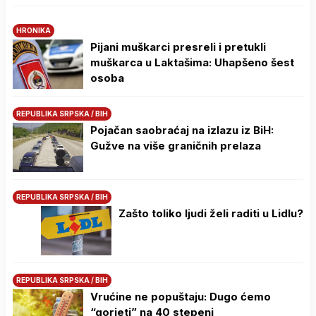
HRONIKA
Pijani muškarci presreli i pretukli
muškarca u Laktašima: Uhapšeno šest
osoba
REPUBLIKA SRPSKA / BIH
Pojačan saobraćaj na izlazu iz BiH:
Gužve na više graničnih prelaza
REPUBLIKA SRPSKA / BIH
Zašto toliko ljudi želi raditi u Lidlu?
REPUBLIKA SRPSKA / BIH
Vrućine ne popuštaju: Dugo ćemo
“gorjeti” na 40 stepeni