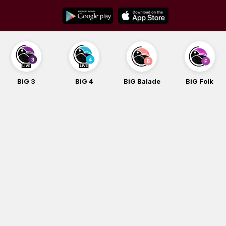
Skip
to
content
BiG 3
BiG 4
BiG Balade
BiG Folk