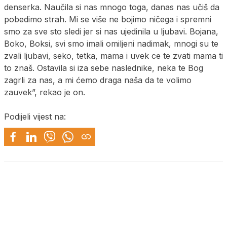
denserka. Naučila si nas mnogo toga, danas nas učiš da
pobedimo strah. Mi se više ne bojimo ničega i spremni
smo za sve sto sledi jer si nas ujedinila u ljubavi. Bojana,
Boko, Boksi, svi smo imali omiljeni nadimak, mnogi su te
zvali ljubavi, seko, tetka, mama i uvek ce te zvati mama ti
to znaš. Ostavila si iza sebe naslednike, neka te Bog
zagrli za nas, a mi ćemo draga naša da te volimo
zauvek”, rekao je on.
Podijeli vijest na: