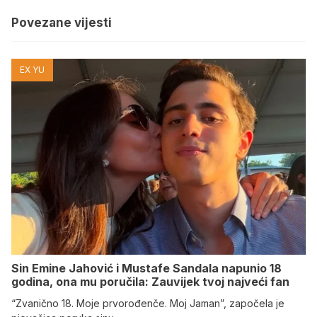
Povezane vijesti
EX YU
Sin Emine Jahović i Mustafe Sandala napunio 18
godina, ona mu poručila: Zauvijek tvoj najveći fan
“Zvanično 18. Moje prvorođenče. Moj Jaman”, započela je