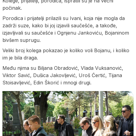
Kolege, prijatelji, porodica, ispratili su je na večni
počinak.
Porodica i prijatelji prilazili su Ivani, koja nije mogla da
zadrži suze, kako bi joj izjavili saučešće, a takođe,
izjavljivali su saučešće i Ognjenu Jankoviću, Bojaninom
bivšem suprugu.
Veliki broj kolega pokazao je koliko voli Bojanu, i koliko
im je bila draga.
Među njima su Biljana Obradović, Vlada Vuksanović,
Viktor Savić, Dušica Jakovljević, Uroš Ćertić, Tijana
Stoisavljević, Edin Škorić i mnogi drugi.