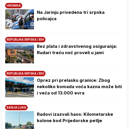
HRONIKA
Na Јarinju privedena tri srpska
policajca
REPUBLIKA SRPSKA / BIH
Bez plata i zdravstvenog osiguranja:
Rudari treću noć proveli u jami
REPUBLIKA SRPSKA / BIH
Oprez pri prelasku granice: Zbog
nekoliko komada voća kazna može biti
i veća od 13.000 evra
BANJA LUKA
Radovi izazvali haos: Kilometarske
kolone kod Prijedorske petlje