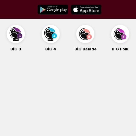
Skip
to
content
BiG 3
BiG 4
BiG Balade
BiG Folk