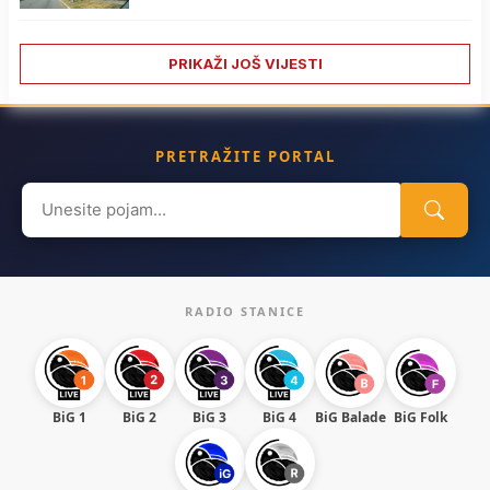
PRIKAŽI JOŠ VIJESTI
PRETRAŽITE PORTAL
Search
for:
RADIO STANICE
BiG 1
BiG 2
BiG 3
BiG 4
BiG Balade
BiG Folk