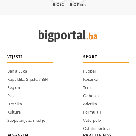
BiG iG
BiG Rock
VIJESTI
SPORT
Banja Luka
Fudbal
Republika Srpska / BiH
Košarka
Region
Tenis
Svijet
Odbojka
Hronika
Atletika
Kultura
Formula 1
Saopštenje za medije
Vaterpolo
Ostali sportovi
MAGAZIN
PRATITE NAS