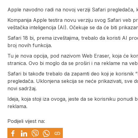
Apple navodno radi na novoj verziji Safari pregledača, ko
Kompanija Apple testira novu verziju svog Safari veb pr
veštačka inteligencija (AI). Očekuje se da će biti prik
Safari 18 bi, prema izveštajima, trebalo da koristi AI 
broj novih funkcija.
Tu je nova opcija, pod nazivom Web Eraser, koja će ko
stranica. Ovo bi moglo da se proširi i na reklame na veb 
Safari bi takođe trebalo da zapamti deo koji je korisnik
pregledača. Uklonjena sekcija se neće prikazivati, sve d
novi sadržaj.
Ideja, koja stoji iza ovoga, jeste da se korisniku ponudi
reklama.
Podijeli vijest na: