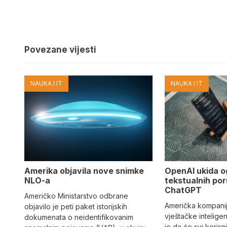
Povezane vijesti
NAUKA I IT
NAUKA I IT
Amerika objavila nove snimke
OpenAI ukida o
NLO-a
tekstualnih por
ChatGPT
Američko Ministarstvo odbrane
Američka kompanij
objavilo je peti paket istorijskih
vještačke intelige
dokumenata o neidentifikovanim
je da će svi korisn