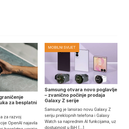
MOBILNI SVIJET
Samsung otvara novo poglavlje
– zvanično počinje prodaja
graničenje
Galaxy Z serije
uka za besplatni
Samsung je lansirao novu Galaxy Z
seriju preklopnih telefona i Galaxy
a za razvoj
Watch sa naprednim AI funkcijama, uz
ncije OpenAI najavila
dostupnost u BiH […]
ici besplatne verzije