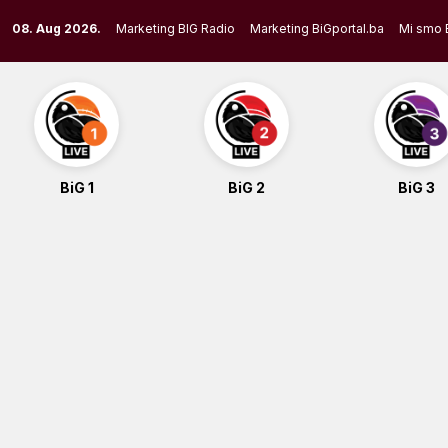
Skip
08. Aug 2026.
Marketing BIG Radio
Marketing BiGportal.ba
Mi smo 
to
content
BiG 1
BiG 2
BiG 3