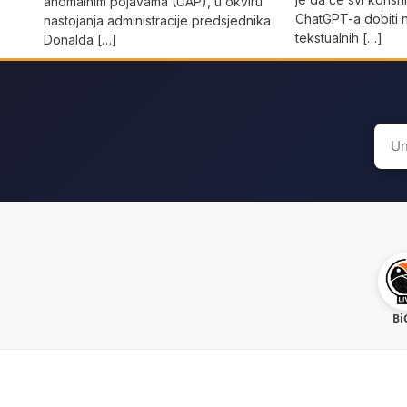
anomalnim pojavama (UAP), u okviru
ChatGPT-a dobiti 
nastojanja administracije predsjednika
tekstualnih […]
Donalda […]
Sear
for:
Bi