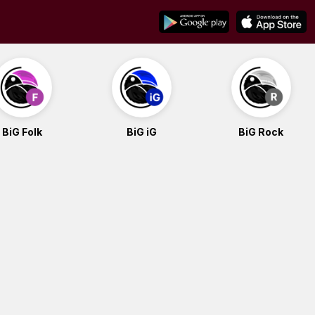
BiG Folk
BiG iG
BiG Rock