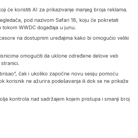
ji će koristiti AI za prikazivanje manjeg broja reklama.
egledača, pod nazivom Safari 18, koju će pokretati
azan tokom WWDC događaja u junu.
procesore na dostupnim uređajima kako bi omogućio veliki
risnicima omogućiti da uklone određene delove veb
stranici.
 “brisao”, čak i ukoliko započne novu sesiju pomoću
ok korisnik ne ažurira podešavanja ili dok se ne prikaže
 bolja kontrola nad sadržajem kojem pristupa i smanji broj