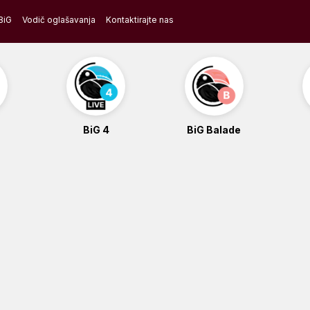
BiG
Vodič oglašavanja
Kontaktirajte nas
BiG 4
BiG Balade