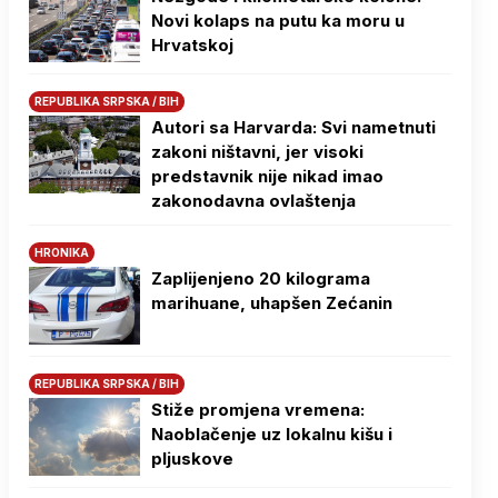
Novi kolaps na putu ka moru u
Hrvatskoj
REPUBLIKA SRPSKA / BIH
Autori sa Harvarda: Svi nametnuti
zakoni ništavni, jer visoki
predstavnik nije nikad imao
zakonodavna ovlaštenja
HRONIKA
Zaplijenjeno 20 kilograma
marihuane, uhapšen Zećanin
REPUBLIKA SRPSKA / BIH
Stiže promjena vremena:
Naoblačenje uz lokalnu kišu i
pljuskove