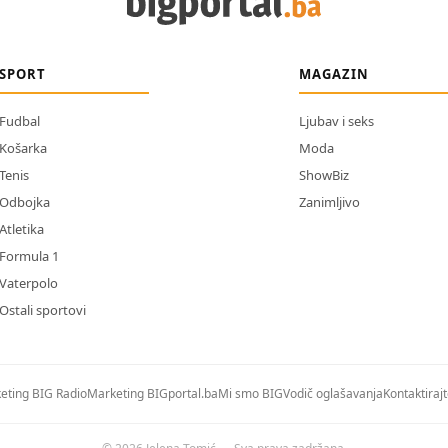
SPORT
MAGAZIN
Fudbal
Ljubav i seks
Košarka
Moda
Tenis
ShowBiz
Odbojka
Zanimljivo
Atletika
Formula 1
Vaterpolo
Ostali sportovi
eting BIG Radio
Marketing BIGportal.ba
Mi smo BIG
Vodič oglašavanja
Kontaktiraj