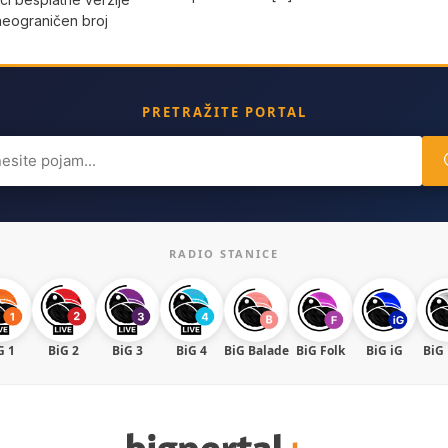
neograničen broj
PRETRAŽITE PORTAL
ch
RADIO STANICE
G 1
BiG 2
BiG 3
BiG 4
BiG Balade
BiG Folk
BiG iG
BiG