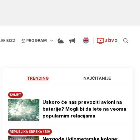
BIG BIZZ
PROGRAM
UŽIVO
TRENDING
NAJČITANIJE
SVIJET
Uskoro će nas prevoziti avioni na
baterije? Mogli bi da lete na veoma
popularnim relacijama
REPUBLIKA SRPSKA / BIH
Nezgode i kilometarske kolone: