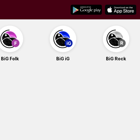
BiG Folk
BiG iG
BiG Rock