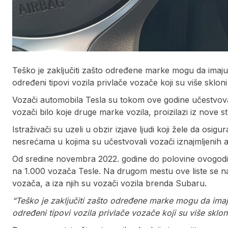
Teško je zaključiti zašto određene marke mogu da imaju 
određeni tipovi vozila privlače vozače koji su više skloni 
Vozači automobila Tesla su tokom ove godine učestvov
vozači bilo koje druge marke vozila, proizilazi iz nove 
Istraživači su uzeli u obzir izjave ljudi koji žele da osig
nesrećama u kojima su učestvovali vozači iznajmljenih
Od sredine novembra 2022. godine do polovine ovogod
na 1.000 vozača Tesle. Na drugom mestu ove liste se n
vozača, a iza njih su vozači vozila brenda Subaru.
“Teško je zaključiti zašto određene marke mogu da imaju
određeni tipovi vozila privlače vozače koji su više skloni