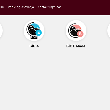
BiG
Vodič oglašavanja
Kontaktirajte nas
BiG 4
BiG Balade