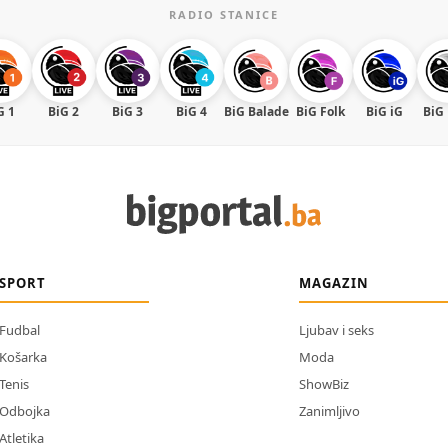
RADIO STANICE
G 1
BiG 2
BiG 3
BiG 4
BiG Balade
BiG Folk
BiG iG
BiG
SPORT
MAGAZIN
Fudbal
Ljubav i seks
Košarka
Moda
Tenis
ShowBiz
Odbojka
Zanimljivo
Atletika