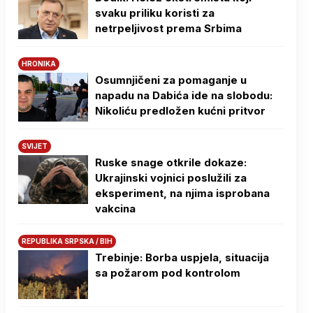
svaku priliku koristi za
netrpeljivost prema Srbima
HRONIKA
Osumnjičeni za pomaganje u
napadu na Dabića ide na slobodu:
Nikoliću predložen kućni pritvor
SVIJET
Ruske snage otkrile dokaze:
Ukrajinski vojnici poslužili za
eksperiment, na njima isprobana
vakcina
REPUBLIKA SRPSKA / BIH
Trebinje: Borba uspjela, situacija
sa požarom pod kontrolom