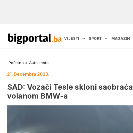
VIJESTI
SPORT
MAGAZIN
Početna
»
Auto-moto
21. Decembra 2023.
SAD: Vozači Tesle skloni saobraća
volanom BMW-a