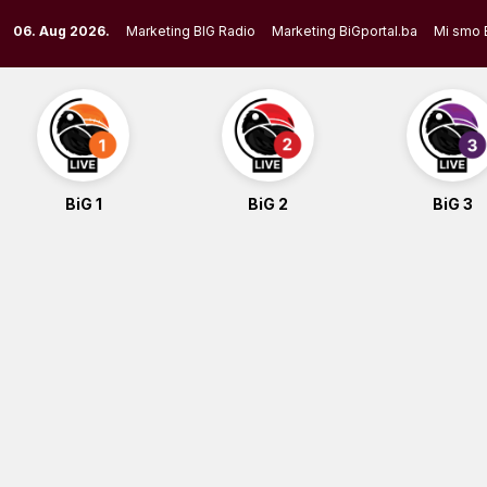
Skip
06. Aug 2026.
Marketing BIG Radio
Marketing BiGportal.ba
Mi smo 
to
content
BiG 1
BiG 2
BiG 3