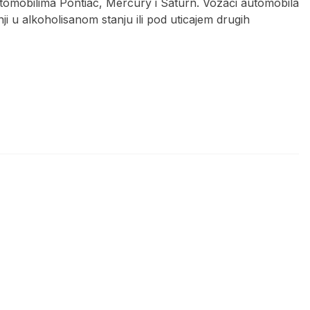
automobilima Pontiac, Mercury i Saturn. Vozači automobila
u alkoholisanom stanju ili pod uticajem drugih