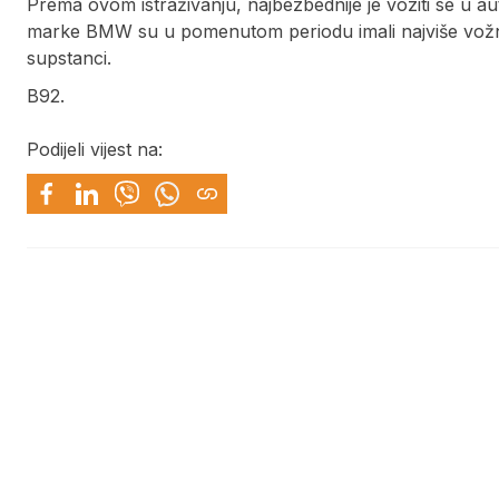
Prema ovom istraživanju, najbezbednije je voziti se u 
marke BMW su u pomenutom periodu imali najviše vožnji 
supstanci.
B92.
Podijeli vijest na: