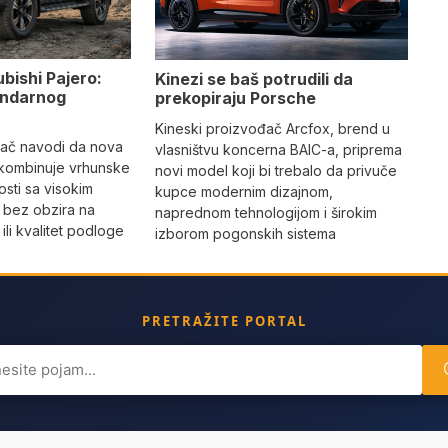
ubishi Pajero:
Kinezi se baš potrudili da
gendarnog
prekopiraju Porsche
Kineski proizvođač Arcfox, brend u
đač navodi da nova
vlasništvu koncerna BAIC-a, priprema
 kombinuje vrhunske
novi model koji bi trebalo da privuče
sti sa visokim
kupce modernim dizajnom,
 bez obzira na
naprednom tehnologijom i širokim
li kvalitet podloge
izborom pogonskih sistema
PRETRAŽITE PORTAL
ch