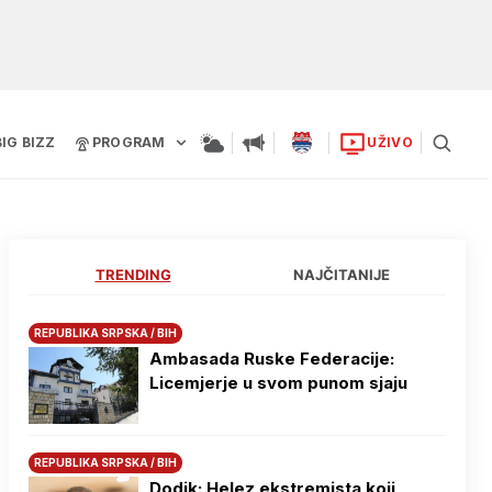
BIG BIZZ
PROGRAM
UŽIVO
TRENDING
NAJČITANIJE
REPUBLIKA SRPSKA / BIH
Ambasada Ruske Federacije:
Licemjerje u svom punom sjaju
REPUBLIKA SRPSKA / BIH
Dodik: Helez ekstremista koji