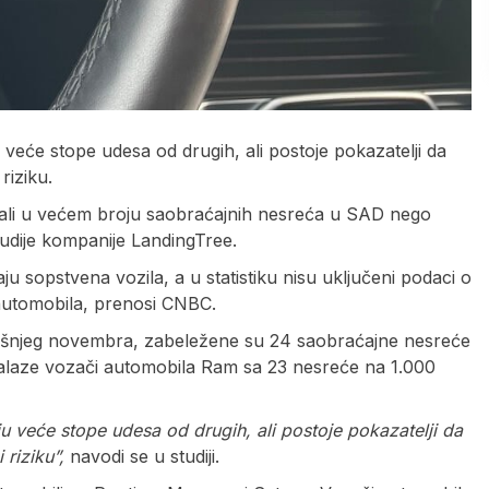
veće stope udesa od drugih, ali postoje pokazatelji da
riziku.
ali u većem broju saobraćajnih nesreća u SAD nego
studije kompanije LandingTree.
uraju sopstvena vozila, a u statistiku nisu uključeni podaci o
 automobila, prenosi CNBC.
išnjeg novembra, zabeležene su 24 saobraćajne nesreće
alaze vozači automobila Ram sa 23 nesreće na 1.000
 veće stope udesa od drugih, ali postoje pokazatelji da
 riziku”,
navodi se u studiji.