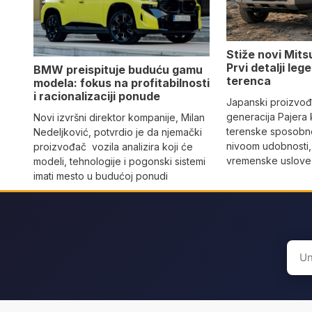
Stiže novi Mits
Prvi detalji le
BMW preispituje buduću gamu
terenca
modela: fokus na profitabilnosti
i racionalizaciji ponude
Japanski proizvo
generacija Pajera
Novi izvršni direktor kompanije, Milan
terenske sposobno
Nedeljković, potvrdio je da njemački
nivoom udobnosti,
proizvođač vozila analizira koji će
vremenske uslove i
modeli, tehnologije i pogonski sistemi
imati mesto u budućoj ponudi
Sear
for: