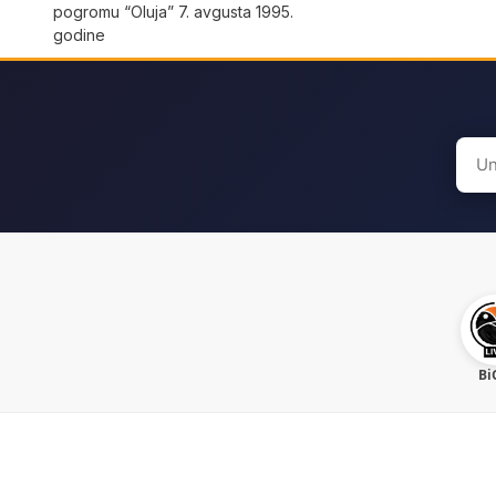
pogromu “Oluja” 7. avgusta 1995.
godine
Sear
for:
Bi