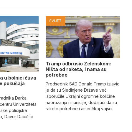
SVIJET
Tramp odbrusio Zelenskom:
Ništa od raketa, i nama su
potrebne
a u bolnici čuva
se pokušaja
Predsednik SAD Donald Tramp izjavio
je da su Sjedinjene Države već
isporučile Ukrajini ogromne količine
radnika Darka
naoružanja i municije, dodajući da su
 centru Univerziteta
rakete potrebne i američkoj vojsci.
jake policijske
, Davor Dabić je