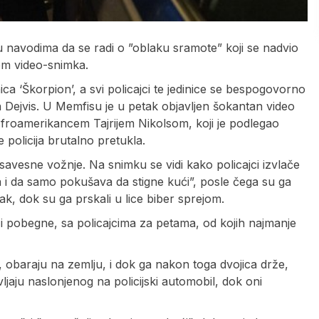
u navodima da se radi o ”oblaku sramote” koji se nadvio
em video-snimka.
nica ‘Škorpion’, a svi policajci te jedinice se bespogovorno
lin Dejvis. U Memfisu je u petak objavljen šokantan video
Afroamerikancem Tajrijem Nikolsom, koji je podlegao
 policija brutalno pretukla.
savesne vožnje. Na snimku se vidi kako policajci izvlače
ta i da samo pokušava da stigne kući”, posle čega su ga
ak, dok su ga prskali u lice biber sprejom.
e i pobegne, sa policajcima za petama, od kojih najmanje
, obaraju na zemlju, i dok ga nakon toga dvojica drže,
jaju naslonjenog na policijski automobil, dok oni