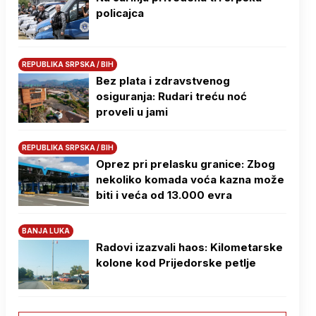
policajca
REPUBLIKA SRPSKA / BIH
Bez plata i zdravstvenog
osiguranja: Rudari treću noć
proveli u jami
REPUBLIKA SRPSKA / BIH
Oprez pri prelasku granice: Zbog
nekoliko komada voća kazna može
biti i veća od 13.000 evra
BANJA LUKA
Radovi izazvali haos: Kilometarske
kolone kod Prijedorske petlje