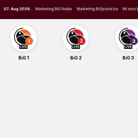
Skip
07. Aug 2026.
Marketing BIG Radio
Marketing BiGportal.ba
Mi smo 
to
content
BiG 1
BiG 2
BiG 3