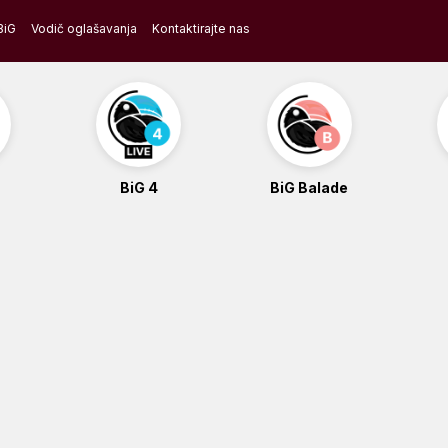
BiG
Vodič oglašavanja
Kontaktirajte nas
BiG 4
BiG Balade