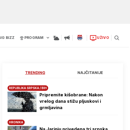
BIG BIZZ
PROGRAM
UŽIVO
TRENDING
NAJČITANIJE
REPUBLIKA SRPSKA / BIH
Pripremite kišobrane: Nakon
vrelog dana stižu pljuskovi i
grmljavina
HRONIKA
Na Јarinju privedena tri srpska