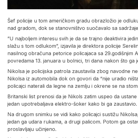
Šef policije u tom američkom gradu obrazložio je odluk
nad gradom, dok se stanovništvo suočavalo sa sadržaj
”U najboljem interesu svih je da se trajno deaktivira jedi
slažu s tom odlukom”, izjavila je direktora policije Sere
nasilnog obračuna petorice policajaca sa 29.godišnjim 
povredama 13. januara u bolnici, tri dana nakon što ga je
Nikolsa je policijska patrola zaustavila zbog navodne ne
Nikolsa iz automobila dok on govori da “nije uradio niš
policajci naterali da legne na zemlju i okrene se na stom
Britanski list prenosi da je Nikols zatim uspeo da ustan
jedan upotrebaljava elektro-šoker kako bi ga zaustavio.
Na drugom snimku se vidi kako policajci sustižu Nikolsa
jedan ga udara rukama, a drugi palicom. Potom ga ostavl
proslavljaju učinjeno.