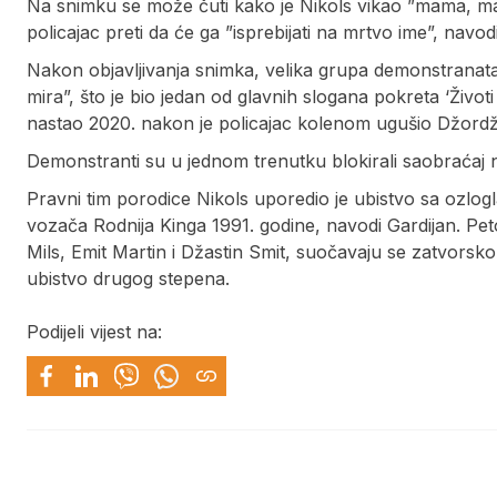
Na snimku se može čuti kako je Nikols vikao ”mama, ma
policajac preti da će ga ”isprebijati na mrtvo ime”, navo
Nakon objavljivanja snimka, velika grupa demonstranat
mira”, što je bio jedan od glavnih slogana pokreta ‘Životi
nastao 2020. nakon je policajac kolenom ugušio Džordž
Demonstranti su u jednom trenutku blokirali saobraćaj
Pravni tim porodice Nikols uporedio je ubistvo sa ozlo
vozača Rodnija Kinga 1991. godine, navodi Gardijan. Peto
Mils, Emit Martin i Džastin Smit, suočavaju se zatvor
ubistvo drugog stepena.
Podijeli vijest na: