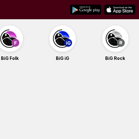
BiG Folk
BiG iG
BiG Rock