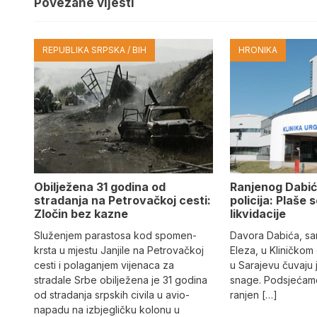
Povezane vijesti
REPUBLIKA SRPSKA / BIH
HRONIKA
Obilježena 31 godina od
Ranjenog Dabić
stradanja na Petrovačkoj cesti:
policija: Plaše 
Zločin bez kazne
likvidacije
Služenjem parastosa kod spomen-
Davora Dabića, sa
krsta u mjestu Janjile na Petrovačkoj
Eleza, u Kliničkom
cesti i polaganjem vijenaca za
u Sarajevu čuvaju 
stradale Srbe obilježena je 31 godina
snage. Podsjećamo
od stradanja srpskih civila u avio-
ranjen […]
napadu na izbjegličku kolonu u