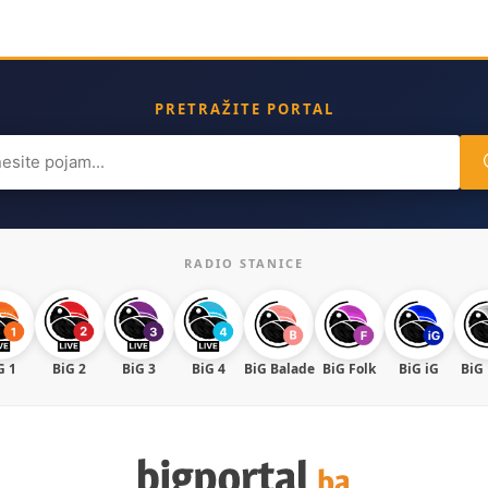
PRETRAŽITE PORTAL
ch
RADIO STANICE
G 1
BiG 2
BiG 3
BiG 4
BiG Balade
BiG Folk
BiG iG
BiG