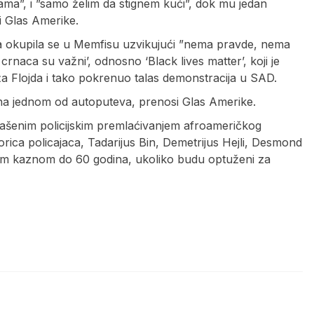
ma”, i ”samo želim da stignem kući”, dok mu jedan
di Glas Amerike.
a okupila se u Memfisu uzvikujući ”nema pravde, nema
 crnaca su važni’, odnosno ‘Black lives matter’, koji je
a Flojda i tako pokrenuo talas demonstracija u SAD.
 na jednom od autoputeva, prenosi Glas Amerike.
glašenim policijskim premlaćivanjem afroameričkog
rica policajaca, Tadarijus Bin, Demetrijus Hejli, Desmond
skom kaznom do 60 godina, ukoliko budu optuženi za