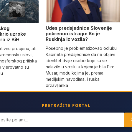
Udes predsjednice Slovenije
skog
pokrenuo istragu: Ko je
krio uzroke
Ruskinja iz vozila?
ra iz BiH
Posebno je problematizovao odluku
tivnu procjenu, ali
Kabineta predsjednice da ne objavi
vremenski uslovi,
identitet dvije osobe koje su se
mosferskog pritiska
nalazile u vozilu u kojem je bila Pirc
e vjerovatno su
Musar, među kojima je, prema
gu
medijskim navodima, i ruska
državljanka
PRETRAŽITE PORTAL
ch