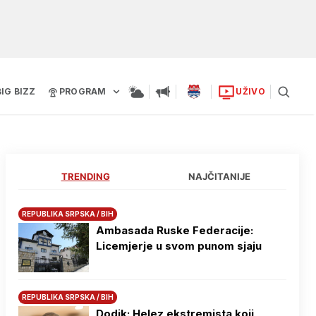
BIG BIZZ
PROGRAM
UŽIVO
TRENDING
NAJČITANIJE
REPUBLIKA SRPSKA / BIH
Ambasada Ruske Federacije:
Licemjerje u svom punom sjaju
REPUBLIKA SRPSKA / BIH
Dodik: Helez ekstremista koji