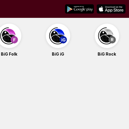
BiG Folk
BiG iG
BiG Rock