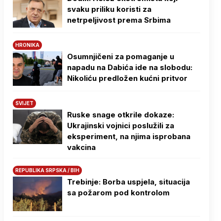
svaku priliku koristi za
netrpeljivost prema Srbima
HRONIKA
Osumnjičeni za pomaganje u
napadu na Dabića ide na slobodu:
Nikoliću predložen kućni pritvor
SVIJET
Ruske snage otkrile dokaze:
Ukrajinski vojnici poslužili za
eksperiment, na njima isprobana
vakcina
REPUBLIKA SRPSKA / BIH
Trebinje: Borba uspjela, situacija
sa požarom pod kontrolom