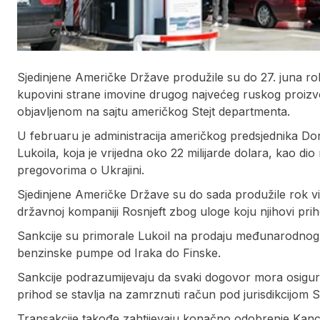
Sjedinjene Američke Države produžile su do 27. juna 
kupovini strane imovine drugog najvećeg ruskog proizv
objavljenom na sajtu američkog Stejt departmenta.
U februaru je administracija američkog predsjednika 
Lukoila, koja je vrijedna oko 22 milijarde dolara, kao dio
pregovorima o Ukrajini.
Sjedinjene Američke Države su do sada produžile rok vi
državnoj kompaniji Rosnjeft zbog uloge koju njihovi prih
Sankcije su primorale Lukoil na prodaju međunarodnog por
benzinske pumpe od Iraka do Finske.
Sankcije podrazumijevaju da svaki dogovor mora osigura
prihod se stavlja na zamrznuti račun pod jurisdikcijom 
Transakcije takođe zahtijevaju konačno odobrenje Kanc