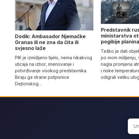
Predstavnik ru
ministarstva ot
Dodik: Ambasador Njemačke
pogibije planina
Granas ili ne zna da čita ili
svjesno laže
Teško je dati objek
PIK je izmišljeno tijelo, nema nikakvog
po mom mišljenju, 
uticaja na izbor, imenovanje i
nagla promjena at
potvrđivanje visokog predstavnika.
i niske temperatur
Biraju ga strane potpisnice
odigrali veliku ulo
Dejtonskog…
Sear
for: