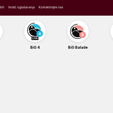
BiG
Vodič oglašavanja
Kontaktirajte nas
BiG 4
BiG Balade