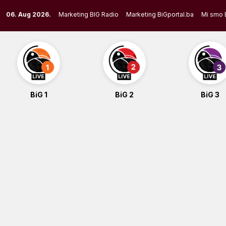
Skip
06. Aug 2026.
Marketing BIG Radio
Marketing BiGportal.ba
Mi smo 
to
content
BiG 1
BiG 2
BiG 3