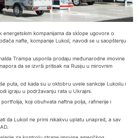
rok energetskim kompanijama da sklope ugovore o
ođača nafte, kompanije Lukoil, navodi se u saopštenju
Donalda Trampa usporila prodaju međunarodne imovine
 napora da se izvrši pritisak na Rusiju u mirovnim
še puta, od kada su u oktobru uvele sankcije Lukoilu i
odi igraju u podržavanju rata u Ukrajini.
tfolija, koji obuhvata naftna polja, rafinerije i
ti da Lukoil ne primi nikakvu uplatu unapred, a sav
SAD.
elarije za kontrolu strane imovine američkog