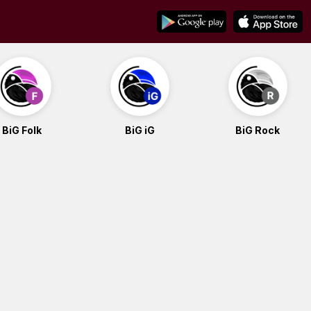
BiG Folk
BiG iG
BiG Rock