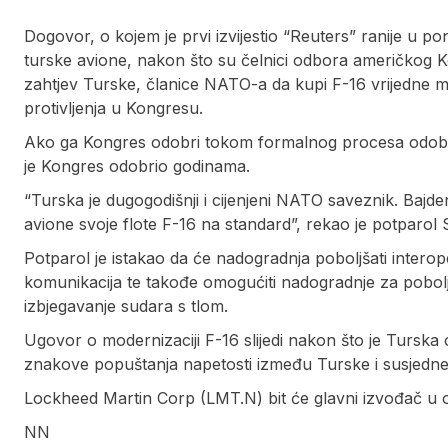
Dogovor, o kojem je prvi izvijestio “Reuters” ranije u po
turske avione, nakon što su čelnici odbora američkog 
zahtjev Turske, članice NATO-a da kupi F-16 vrijedne mil
protivljenja u Kongresu.
Ako ga Kongres odobri tokom formalnog procesa odobren
je Kongres odobrio godinama.
“Turska je dugogodišnji i cijenjeni NATO saveznik. Baj
avione svoje flote F-16 na standard”, rekao je potparol 
Potparol je istakao da će nadogradnja poboljšati intero
komunikacija te takođe omogućiti nadogradnje za pobolj
izbjegavanje sudara s tlom.
Ugovor o modernizaciji F-16 slijedi nakon što je Tursk
znakove popuštanja napetosti između Turske i susjedne
Lockheed Martin Corp (LMT.N) bit će glavni izvođač u 
NN