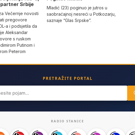
partner Srbije
Mladić (23) poginuo je jutros u
 za Večernje novosti
saobraćajnoj nesreći u Potkozarju,
rati pregovore
saznaje “Glas Srpske”.
L-a i podsjetila da
ije Aleksandar
govore s ruskom
dimirom Putinom i
erom Peterom
PRETRAŽITE PORTAL
ch
RADIO STANICE