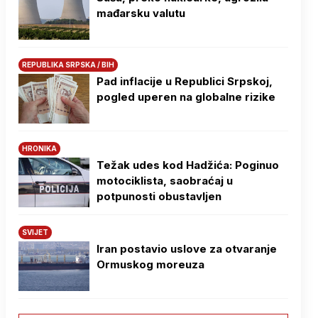
mađarsku valutu
REPUBLIKA SRPSKA / BIH
Pad inflacije u Republici Srpskoj,
pogled uperen na globalne rizike
HRONIKA
Težak udes kod Hadžića: Poginuo
motociklista, saobraćaj u
potpunosti obustavljen
SVIJET
Iran postavio uslove za otvaranje
Ormuskog moreuza