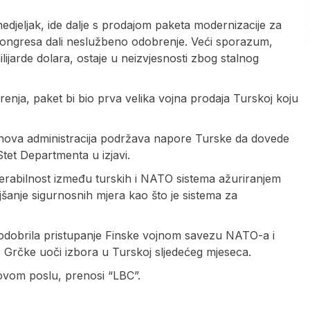
nedjeljak, ide dalje s prodajom paketa modernizacije za
Kongresa dali neslužbeno odobrenje. Veći sporazum,
ijarde dolara, ostaje u neizvjesnosti zbog stalnog
ja, paket bi bio prva velika vojna prodaja Turskoj koju
denova administracija podržava napore Turske da dovede
Stet Departmenta u izjavi.
perabilnost između turskih i NATO sistema ažuriranjem
šanje sigurnosnih mjera kao što je sistema za
a odobrila pristupanje Finske vojnom savezu NATO-a i
 Grčke uoči izbora u Turskoj sljedećeg mjeseca.
ovom poslu, prenosi “LBC”.