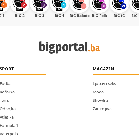
G 1
BiG 2
BiG 3
BiG 4
BiG Balade
BiG Folk
BiG iG
BiG
SPORT
MAGAZIN
Fudbal
Ljubav i seks
Košarka
Moda
Tenis
ShowBiz
Odbojka
Zanimljivo
Atletika
Formula 1
Vaterpolo