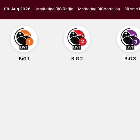
Skip
09. Aug 2026.
Marketing BIG Radio
Marketing BiGportal.ba
Mi smo 
to
content
BiG 1
BiG 2
BiG 3