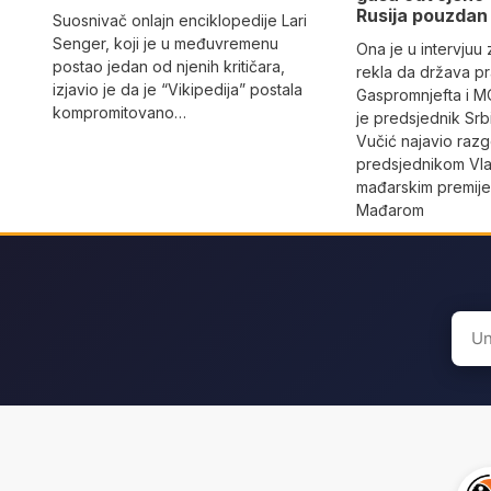
Rusija pouzdan 
Suosnivač onlajn enciklopedije Lari
Senger, koji je u međuvremenu
Ona je u intervjuu
postao jedan od njenih kritičara,
rekla da država p
izjavio je da je “Vikipedija” postala
Gaspromnjefta i MO
kompromitovano…
je predsjednik Srb
Vučić najavio raz
predsjednikom Vla
mađarskim premij
Mađarom
Sear
for: