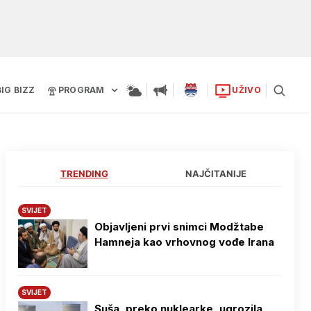
BIG BIZZ
PROGRAM
UŽIVO
TRENDING
NAJČITANIJE
SVIJET
Objavljeni prvi snimci Modžtabe
Hamneja kao vrhovnog vođe Irana
SVIJET
Suša, preko nuklearke, ugrozila