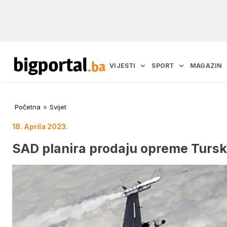
VIJESTI
SPORT
MAGAZIN
Početna
»
Svijet
18. Aprila 2023.
SAD planira prodaju opreme Tursko