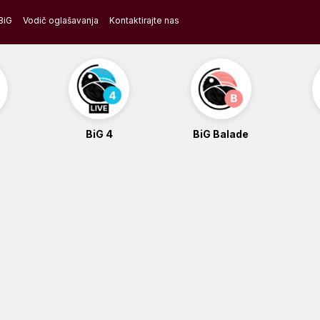
BiG
Vodič oglašavanja
Kontaktirajte nas
BiG 4
BiG Balade