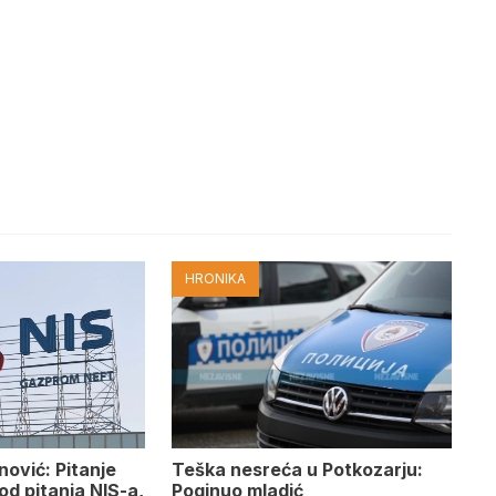
HRONIKA
ović: Pitanje
Teška nesreća u Potkozarju:
d pitanja NIS-a,
Poginuo mladić