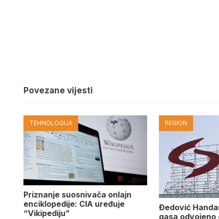
Povezane vijesti
TEHNOLOGIJA
REGION
Priznanje suosnivača onlajn
enciklopedije: CIA uređuje
Đedović Handan
“Vikipediju”
gasa odvojeno o