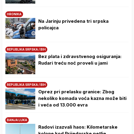
HRONIKA
Na Јarinju privedena tri srpska
policajca
REPUBLIKA SRPSKA / BIH
Bez plata i zdravstvenog osiguranja:
Rudari treću noć proveli u jami
REPUBLIKA SRPSKA / BIH
Oprez pri prelasku granice: Zbog
nekoliko komada voća kazna može biti
i veća od 13.000 evra
BANJA LUKA
Radovi izazvali haos: Kilometarske
kolone kod Prijedorske petlje