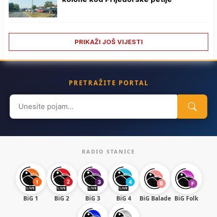
PRIKAŽI JOŠ VIJESTI
PRETRAŽITE PORTAL
Search
for:
RADIO STANICE
BiG 1
BiG 2
BiG 3
BiG 4
BiG Balade
BiG Folk