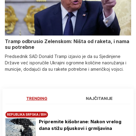
Tramp odbrusio Zelenskom: Ništa od raketa, i nama
su potrebne
Predsednik SAD Donald Tramp izjavio je da su Sjedinjene
Države već isporučile Ukrajini ogromne količine naoružanja i
municije, dodajući da su rakete potrebne i američkoj vojsci.
TRENDING
NAJČITANIJE
REPUBLIKA SRPSKA / BIH
Pripremite kišobrane: Nakon vrelog
dana stižu pljuskovi i grmljavina