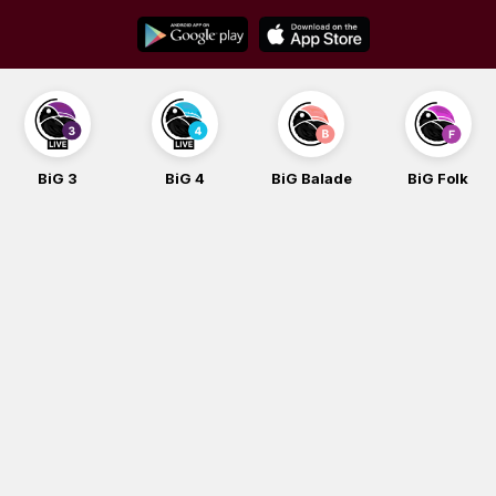
Skip
to
content
BiG 3
BiG 4
BiG Balade
BiG Folk