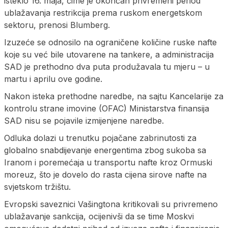
isteklo 16. maja, čime je okončan privremeni period
ublažavanja restrikcija prema ruskom energetskom
sektoru, prenosi Blumberg.
Izuzeće se odnosilo na ograničene količine ruske nafte
koje su već bile utovarene na tankere, a administracija
SAD je prethodno dva puta produžavala tu mjeru – u
martu i aprilu ove godine.
Nakon isteka prethodne naredbe, na sajtu Kancelarije za
kontrolu strane imovine (OFAC) Ministarstva finansija
SAD nisu se pojavile izmijenjene naredbe.
Odluka dolazi u trenutku pojačane zabrinutosti za
globalno snabdijevanje energentima zbog sukoba sa
Iranom i poremećaja u transportu nafte kroz Ormuski
moreuz, što je dovelo do rasta cijena sirove nafte na
svjetskom tržištu.
Evropski saveznici Vašingtona kritikovali su privremeno
ublažavanje sankcija, ocijenivši da se time Moskvi