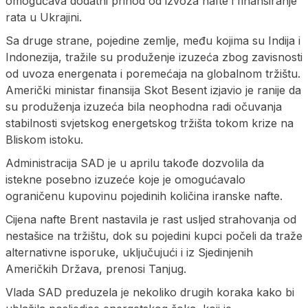
omogućava dodatni prihod od izvoza nafte i finansiranje
rata u Ukrajini.
Sa druge strane, pojedine zemlje, među kojima su Indija i
Indonezija, tražile su produženje izuzeća zbog zavisnosti
od uvoza energenata i poremećaja na globalnom tržištu.
Američki ministar finansija Skot Besent izjavio je ranije da
su produženja izuzeća bila neophodna radi očuvanja
stabilnosti svjetskog energetskog tržišta tokom krize na
Bliskom istoku.
Administracija SAD je u aprilu takođe dozvolila da
istekne posebno izuzeće koje je omogućavalo
ograničenu kupovinu pojedinih količina iranske nafte.
Cijena nafte Brent nastavila je rast usljed strahovanja od
nestašice na tržištu, dok su pojedini kupci počeli da traže
alternativne isporuke, uključujući i iz Sjedinjenih
Američkih Država, prenosi Tanjug.
Vlada SAD preduzela je nekoliko drugih koraka kako bi