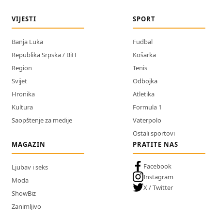
VIJESTI
SPORT
Banja Luka
Fudbal
Republika Srpska / BiH
Košarka
Region
Tenis
Svijet
Odbojka
Hronika
Atletika
Kultura
Formula 1
Saopštenje za medije
Vaterpolo
Ostali sportovi
MAGAZIN
PRATITE NAS
Facebook
Ljubav i seks
Instagram
Moda
X / Twitter
ShowBiz
Zanimljivo