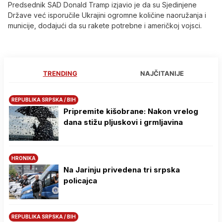
Predsednik SAD Donald Tramp izjavio je da su Sjedinjene
Države već isporučile Ukrajini ogromne količine naoružanja i
municije, dodajući da su rakete potrebne i američkoj vojsci.
TRENDING
NAJČITANIJE
REPUBLIKA SRPSKA / BIH
Pripremite kišobrane: Nakon vrelog
dana stižu pljuskovi i grmljavina
HRONIKA
Na Јarinju privedena tri srpska
policajca
REPUBLIKA SRPSKA / BIH