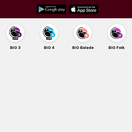
Skip
to
content
BiG 3
BiG 4
BiG Balade
BiG Folk