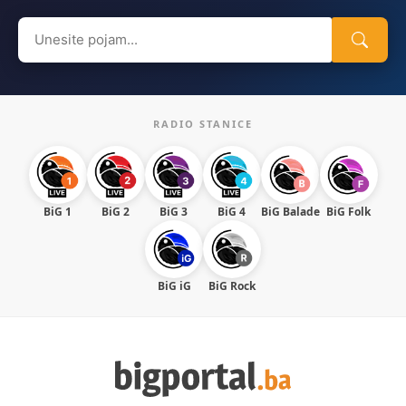
Search
for:
RADIO STANICE
BiG 1
BiG 2
BiG 3
BiG 4
BiG Balade
BiG Folk
BiG iG
BiG Rock