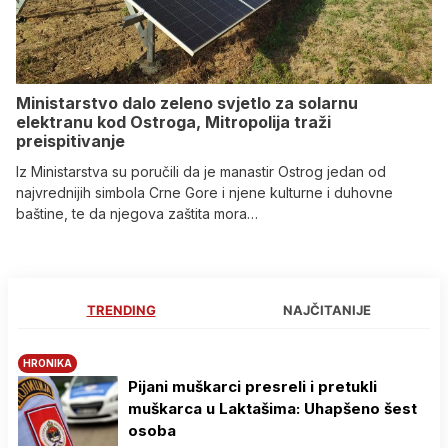
Ministarstvo dalo zeleno svjetlo za solarnu
elektranu kod Ostroga, Mitropolija traži
preispitivanje
Iz Ministarstva su poručili da je manastir Ostrog jedan od
najvrednijih simbola Crne Gore i njene kulturne i duhovne
baštine, te da njegova zaštita mora…
TRENDING
NAJČITANIJE
HRONIKA
Pijani muškarci presreli i pretukli
muškarca u Laktašima: Uhapšeno šest
osoba