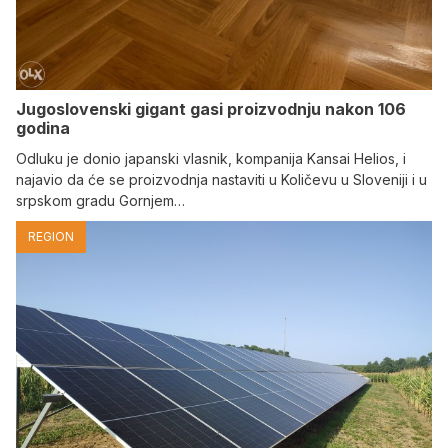
Jugoslovenski gigant gasi proizvodnju nakon 106
godina
Odluku je donio japanski vlasnik, kompanija Kansai Helios, i
najavio da će se proizvodnja nastaviti u Količevu u Sloveniji i u
srpskom gradu Gornjem…
REGION