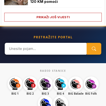
120 KM pomoći
PRIKAŽI JOŠ VIJESTI
PRETRAŽITE PORTAL
Search
for:
RADIO STANICE
BiG 1
BiG 2
BiG 3
BiG 4
BiG Balade
BiG Folk