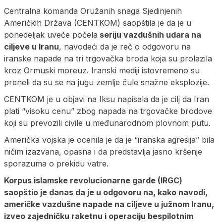
Centralna komanda Oružanih snaga Sjedinjenih
Američkih Država (CENTKOM) saopštila je da je u
ponedeljak uveče počela
seriju vazdušnih udara na
ciljeve u Iranu
, navodeći da je reč o odgovoru na
iranske napade na tri trgovačka broda koja su prolazila
kroz Ormuski moreuz. Iranski mediji istovremeno su
preneli da su se na jugu zemlje čule snažne eksplozije.
CENTKOM je u objavi na Iksu napisala da je cilj da Iran
plati “visoku cenu” zbog napada na trgovačke brodove
koji su prevozili civile u međunarodnom plovnom putu.
Američka vojska je ocenila je da je “iranska agresija” bila
ničim izazvana, opasna i da predstavlja jasno kršenje
sporazuma o prekidu vatre.
Korpus islamske revolucionarne garde (IRGC)
saopštio je danas da je u odgovoru na, kako navodi,
američke vazdušne napade na ciljeve u južnom Iranu,
izveo zajedničku raketnu i operaciju bespilotnim