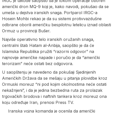
IRGC je takođe saopštio da je tokom operacije oboren
američki dron MQ-9 koji je, kako navodi, pokušao da se
umeša u dejstva iranskih snaga. Portparol IRGC-a
Hosein Mohbi rekao je da su sistemi protivvazdušne
odbrane oborili američku bespilotnu letelicu iznad oblasti
Ormuz u provinciji Bušer.
Najviše operativno telo iranskih oružanih snaga,
centralni štab Hatam al-Anbija, saopštio je da će
Islamska Republika pružiti “razorni odgovor” na
najnovije američke napade i poručio je da “američki
terorizam” neće ostati bez odgovora.
U saopštenju je navedeno da pokušaji Sjedinjenih
Američkih Država da se mešaju u pitanja plovidbe kroz
Ormuski moreuz “ni pod kojim okolnostima neće ostati
nekažnjeni”, i da je jedina bezbedna ruta za prolazak
trgovačkih brodova i naftnih tankera kroz moreuz ona
koju određuje Iran, prenosi Press TV.
Iranska vojna komanda je ocenila da američki