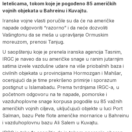
letelicama, tokom koje je pogođeno 85 američkih
vojnih objekata u Bahreinu i Kuvajtu.
Iranske vojne vlasti poručile su da će na američke
napade odgovoriti “razorno” i da neće dozvoliti
Vašingtonu da se meša u upravljanje Ormuskim
moreuzom, prenosi Tanjug.
U saopštenju koje je prenela iranska agencija Tasnim,
IRGC je naveo da su američke snage u ranim jutarnjim
satima izvele vazdušne udare na više priobalnih baza i
civilnih objekata u provincijama Hormozgan i Mahšar,
ocenjujući da je time prekršeno primirje i sporazum
postignut u Islamabadu. Prema tvrdnjama IRGC-a, u
početnom odgovoru na te napade, pomorske i
vazduhoplovne snage korpusa pogodile su 85 važnih
američkih vojnih ciljeva, uključujući objekte u luci Port
Salman, bazu Pete flote američke mornarice u Bahreinu
i vazduhoplovnu bazu Ali Salem u Kuvajtu.