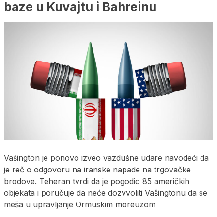
baze u Kuvajtu i Bahreinu
Vašington je ponovo izveo vazdušne udare navodeći da
je reč o odgovoru na iranske napade na trgovačke
brodove. Teheran tvrdi da je pogodio 85 američkih
objekata i poručuje da neće dozvvoliti Vašingtonu da se
meša u upravljanje Ormuskim moreuzom