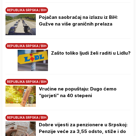
REPUBLIKA SRPSKA / BIH
Pojačan saobraćaj na izlazu iz BiH:
Gužve na više graničnih prelaza
REPUBLIKA SRPSKA / BIH
Zašto toliko ljudi želi raditi u Lidlu?
REPUBLIKA SRPSKA / BIH
Vrućine ne popuštaju: Dugo ćemo
“gorjeti” na 40 stepeni
REPUBLIKA SRPSKA / BIH
Dobre vijesti za penzionere u Srpskoj:
Penzije veće za 3,55 odsto, stiže i do