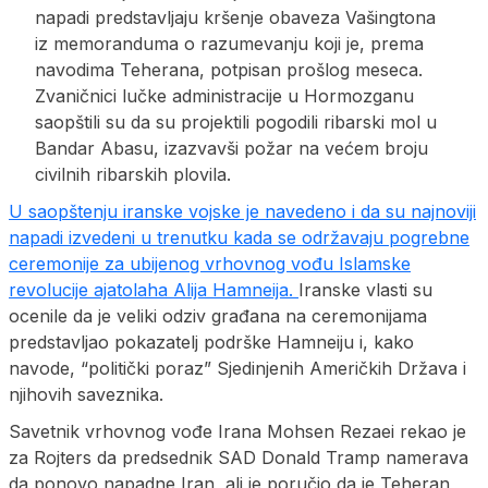
napadi predstavljaju kršenje obaveza Vašingtona
iz memoranduma o razumevanju koji je, prema
navodima Teherana, potpisan prošlog meseca.
Zvaničnici lučke administracije u Hormozganu
saopštili su da su projektili pogodili ribarski mol u
Bandar Abasu, izazvavši požar na većem broju
civilnih ribarskih plovila.
U saopštenju iranske vojske je navedeno i da su najnoviji
napadi izvedeni u trenutku kada se održavaju pogrebne
ceremonije za ubijenog vrhovnog vođu Islamske
revolucije ajatolaha Alija Hamneija.
Iranske vlasti su
ocenile da je veliki odziv građana na ceremonijama
predstavljao pokazatelj podrške Hamneiju i, kako
navode, “politički poraz” Sjedinjenih Američkih Država i
njihovih saveznika.
Savetnik vrhovnog vođe Irana Mohsen Rezaei rekao je
za Rojters da predsednik SAD Donald Tramp namerava
da ponovo napadne Iran, ali je poručio da je Teheran