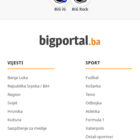
BiG iG
BiG Rock
VIJESTI
SPORT
Banja Luka
Fudbal
Republika Srpska / BiH
Košarka
Region
Tenis
Svijet
Odbojka
Hronika
Atletika
Kultura
Formula 1
Saopštenje za medije
Vaterpolo
Ostali sportovi