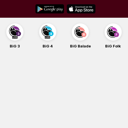
Skip
to
content
BiG 3
BiG 4
BiG Balade
BiG Folk