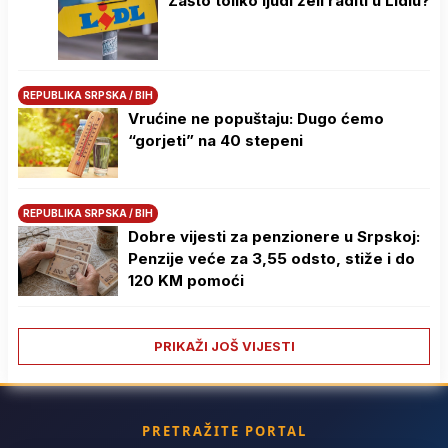
Zašto toliko ljudi želi raditi u Lidlu?
REPUBLIKA SRPSKA / BIH
Vrućine ne popuštaju: Dugo ćemo
“gorjeti” na 40 stepeni
REPUBLIKA SRPSKA / BIH
Dobre vijesti za penzionere u Srpskoj:
Penzije veće za 3,55 odsto, stiže i do
120 KM pomoći
PRIKAŽI JOŠ VIJESTI
PRETRAŽITE PORTAL