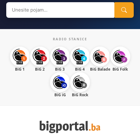
Search
for:
RADIO STANICE
BiG 1
BiG 2
BiG 3
BiG 4
BiG Balade
BiG Folk
BiG iG
BiG Rock