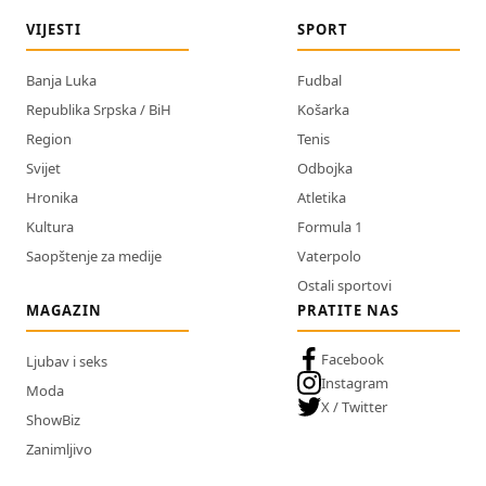
VIJESTI
SPORT
Banja Luka
Fudbal
Republika Srpska / BiH
Košarka
Region
Tenis
Svijet
Odbojka
Hronika
Atletika
Kultura
Formula 1
Saopštenje za medije
Vaterpolo
Ostali sportovi
MAGAZIN
PRATITE NAS
Facebook
Ljubav i seks
Instagram
Moda
X / Twitter
ShowBiz
Zanimljivo