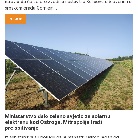
najavio da će se proizvodnja nastaviti u Količevu u Sloveniji i u
srpskom gradu Gornjem…
REGION
Ministarstvo dalo zeleno svjetlo za solarnu
elektranu kod Ostroga, Mitropolija traži
preispitivanje
Iz Ministarstva su poručili da je manastir Ostrog jedan od