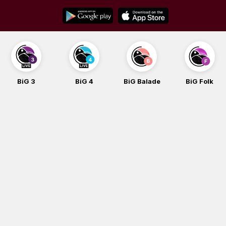
Skip
to
content
BiG 3
BiG 4
BiG Balade
BiG Folk