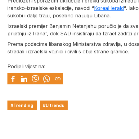
Predloženi sporazum uključuje i prekid sukoba između I
iransko-izraelske eskalacije, navodi “
KoreaHerald
“. Iak
sukobi i dalje traju, posebno na jugu Libana.
Izraelski premijer Benjamin Netanjahu poručio je da s
prijetnju iz Irana”, dok SAD insistiraju da Izrael zadrž
Prema podacima libanskog Ministarstva zdravlja, u dosa
stradali i izraelski vojnici i civili s obje strane granice.
Podijeli vijest na:
#Trending
#U trendu