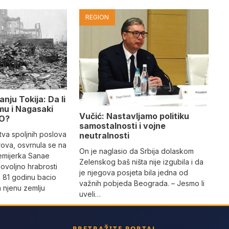
REGION
nju Tokija: Da li
mu i Nagasaki
Vučić: Nastavljamo politiku
LO?
samostalnosti i vojne
stva spoljnih poslova
neutralnosti
rova, osvrnula se na
On je naglasio da Srbija dolaskom
remijerka Sanae
Zelenskog baš ništa nije izgubila i da
dovoljno hrabrosti
je njegova posjeta bila jedna od
e 81 godinu bacio
važnih pobjeda Beograda. – Jesmo li
 njenu zemlju
uveli…