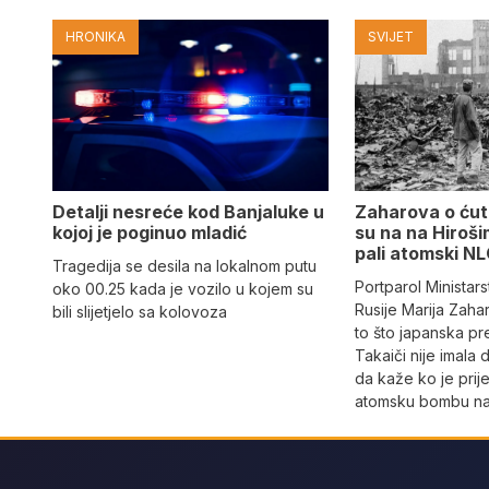
HRONIKA
SVIJET
Detalji nesreće kod Banjaluke u
Zaharova o ćuta
kojoj je poginuo mladić
su na na Hiroši
pali atomski N
Tragedija se desila na lokalnom putu
Portparol Ministar
oko 00.25 kada je vozilo u kojem su
Rusije Marija Zaha
bili slijetjelo sa kolovoza
to što japanska p
Takaiči nije imala 
da kaže ko je prij
atomsku bombu na