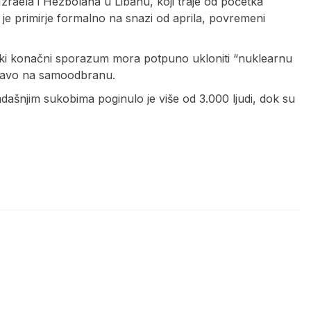
zraela i Hezbolaha u Libanu, koji traje od početka
o je primirje formalno na snazi od aprila, povremeni
vaki konačni sporazum mora potpuno ukloniti “nuklearnu
i pravo na samoodbranu.
dašnjim sukobima poginulo je više od 3.000 ljudi, dok su