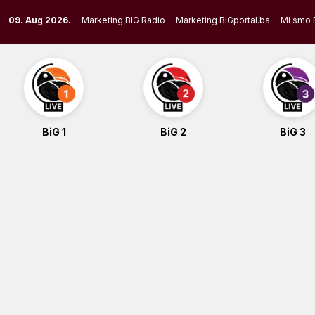
Skip
09. Aug 2026.
Marketing BIG Radio
Marketing BiGportal.ba
Mi smo 
to
content
BiG 1
BiG 2
BiG 3