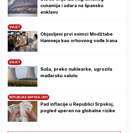
cunamija i udara na špansku
enklavu
SVIJET
Objavljeni prvi snimci Modžtabe
Hamneja kao vrhovnog vođe Irana
SVIJET
Suša, preko nuklearke, ugrozila
mađarsku valutu
REPUBLIKA SRPSKA / BIH
Pad inflacije u Republici Srpskoj,
pogled uperen na globalne rizike