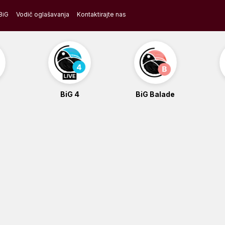
BiG
Vodič oglašavanja
Kontaktirajte nas
BiG 4
BiG Balade