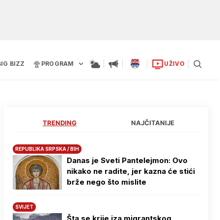
BIG BIZZ
PROGRAM
UŽIVO
TRENDING
NAJČITANIJE
REPUBLIKA SRPSKA / BIH
Danas je Sveti Pantelejmon: Ovo
nikako ne radite, jer kazna će stići
brže nego što mislite
SVIJET
Šta se krije iza migrantskog