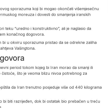
novog sporazuma koji bi mogao okončati višemjesečnu
Ormuskog moreuza i dovesti do smanjenja iranskih
i teku “uredno i konstruktivno”, ali je naglasio da
anjem konačnog dogovora.
n bi u okviru sporazuma pristao da se odrekne zaliha
zahtjeva Vašingtona.
egovora
evni period tokom kojeg bi Iran morao da smanji ili
čistoće, što je veoma blizu nivoa potrebnog za
pštila da Iran trenutno posjeduje više od 440 kilograma
i biti razrijeđen, dok bi ostatak bio prebačen u treću
e.