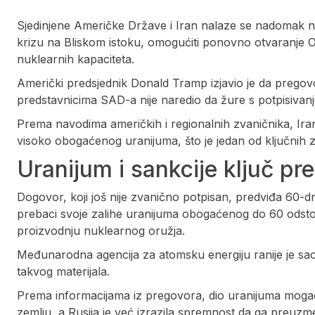
Sjedinjene Američke Države i Iran nalaze se nadomak 
krizu na Bliskom istoku, omogućiti ponovno otvaranje 
nuklearnih kapaciteta.
Američki predsjednik Donald Tramp izjavio je da pregovor
predstavnicima SAD-a nije naredio da žure s potpisiv
Prema navodima američkih i regionalnih zvaničnika, Ira
visoko obogaćenog uranijuma, što je jedan od ključnih 
Uranijum i sankcije ključ pr
Dogovor, koji još nije zvanično potpisan, predviđa 60-dn
prebaci svoje zalihe uranijuma obogaćenog do 60 odsto 
proizvodnju nuklearnog oružja.
Međunarodna agencija za atomsku energiju ranije je sao
takvog materijala.
Prema informacijama iz pregovora, dio uranijuma mogao b
zemlju, a Rusija je već izrazila spremnost da ga preuzm