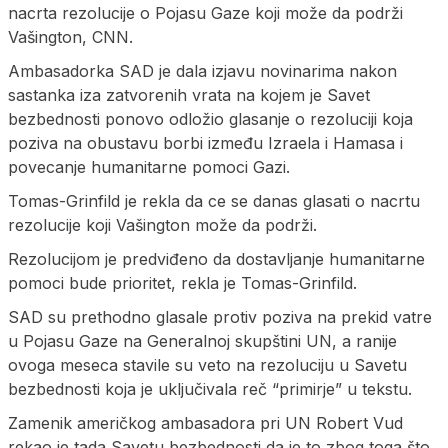
nacrta rezolucije o Pojasu Gaze koji može da podrži
Vašington, CNN.
Ambasadorka SAD je dala izjavu novinarima nakon
sastanka iza zatvorenih vrata na kojem je Savet
bezbednosti ponovo odložio glasanje o rezoluciji koja
poziva na obustavu borbi između Izraela i Hamasa i
povecanje humanitarne pomoci Gazi.
Tomas-Grinfild je rekla da ce se danas glasati o nacrtu
rezolucije koji Vašington može da podrži.
Rezolucijom je predviđeno da dostavljanje humanitarne
pomoci bude prioritet, rekla je Tomas-Grinfild.
SAD su prethodno glasale protiv poziva na prekid vatre
u Pojasu Gaze na Generalnoj skupštini UN, a ranije
ovoga meseca stavile su veto na rezoluciju u Savetu
bezbednosti koja je uključivala reč “primirje” u tekstu.
Zamenik američkog ambasadora pri UN Robert Vud
rekao je tada Savetu bezbednosti da je to zbog toga što