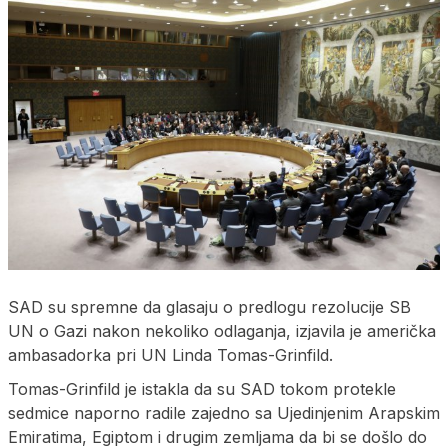
SAD su spremne da glasaju o predlogu rezolucije SB
UN o Gazi nakon nekoliko odlaganja, izjavila je američka
ambasadorka pri UN Linda Tomas-Grinfild.
Tomas-Grinfild je istakla da su SAD tokom protekle
sedmice naporno radile zajedno sa Ujedinjenim Arapskim
Emiratima, Egiptom i drugim zemljama da bi se došlo do