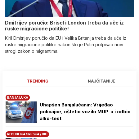
Dmitrijev poručio: Brisel i London treba da uče iz
ruske migracione politike!
Kiril Dmitrijev poručio da EU i Velika Britanija treba da uče iz
ruske migracione politike nakon što je Putin potpisao novi
strogi zakon o migrantima.
TRENDING
NAJČITANIJE
BANJA LUKA
Uhapšen Banjalučanin: Vrijeđao
policajce, oštetio vozilo MUP-a i odbio
alko-test
REPUBLIKA SRPSKA / BIH