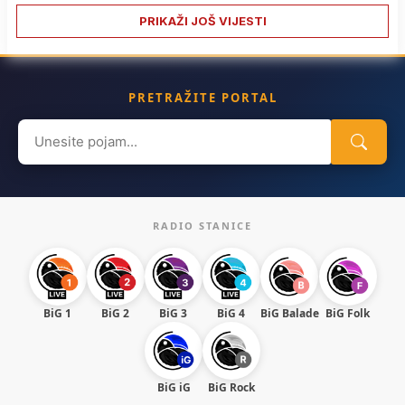
PRIKAŽI JOŠ VIJESTI
PRETRAŽITE PORTAL
Search
for:
RADIO STANICE
BiG 1
BiG 2
BiG 3
BiG 4
BiG Balade
BiG Folk
BiG iG
BiG Rock