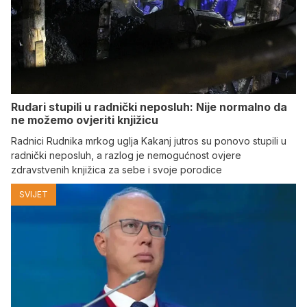
Rudari stupili u radnički neposluh: Nije normalno da
ne možemo ovjeriti knjižicu
Radnici Rudnika mrkog uglja Kakanj jutros su ponovo stupili u
radnički neposluh, a razlog je nemogućnost ovjere
zdravstvenih knjižica za sebe i svoje porodice
SVIJET