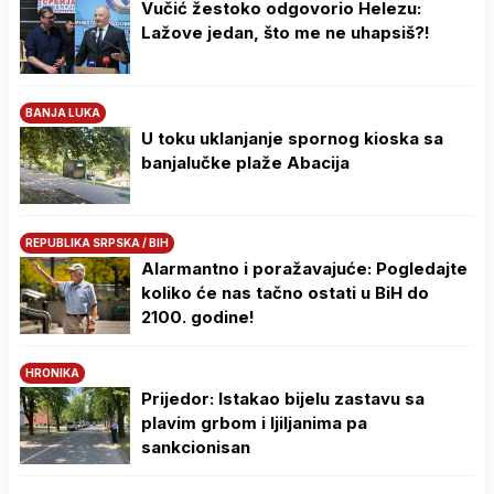
Vučić žestoko odgovorio Helezu:
Lažove jedan, što me ne uhapsiš?!
BANJA LUKA
U toku uklanjanje spornog kioska sa
banjalučke plaže Abacija
REPUBLIKA SRPSKA / BIH
Alarmantno i poražavajuće: Pogledajte
koliko će nas tačno ostati u BiH do
2100. godine!
HRONIKA
Prijedor: Istakao bijelu zastavu sa
plavim grbom i ljiljanima pa
sankcionisan