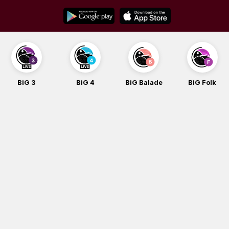
Skip
to
content
BiG 3
BiG 4
BiG Balade
BiG Folk