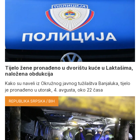
Tijelo žene pronađeno u dvorištu kuće u Laktašima,
naložena obdukcija
Kako su naveli iz Okružnog javnog tužilaštva Banjaluka, tijelo
je pronađeno u utorak, 4. avgusta, oko 22 časa
REPUBLIKA SRPSKA / BIH