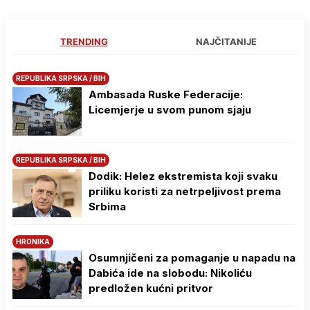
TRENDING
NAJČITANIJE
REPUBLIKA SRPSKA / BIH
Ambasada Ruske Federacije:
Licemjerje u svom punom sjaju
REPUBLIKA SRPSKA / BIH
Dodik: Helez ekstremista koji svaku
priliku koristi za netrpeljivost prema
Srbima
HRONIKA
Osumnjičeni za pomaganje u napadu na
Dabića ide na slobodu: Nikoliću
predložen kućni pritvor