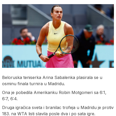
Beloruska teniserka Arina Sabalenka plasirala se u
osminu finala turnira u Madridu.
Ona je pobedila Amerikanku Robin Motgomeri sa 6:1,
6:7, 6:4.
Druga igračica sveta i branilac trofeja u Madridu je protiv
183. na WTA listi slavila posle dva i po sata igre.