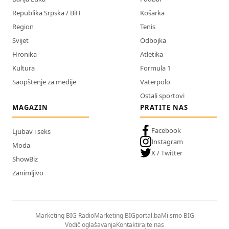
Republika Srpska / BiH
Košarka
Region
Tenis
Svijet
Odbojka
Hronika
Atletika
Kultura
Formula 1
Saopštenje za medije
Vaterpolo
Ostali sportovi
MAGAZIN
PRATITE NAS
Facebook
Ljubav i seks
Instagram
Moda
X / Twitter
ShowBiz
Zanimljivo
Marketing BIG Radio
Marketing BIGportal.ba
Mi smo BIG
Vodič oglašavanja
Kontaktirajte nas