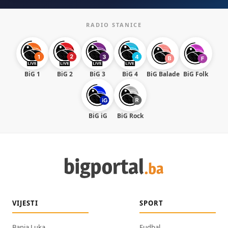
RADIO STANICE
BiG 1
BiG 2
BiG 3
BiG 4
BiG Balade
BiG Folk
BiG iG
BiG Rock
VIJESTI
SPORT
Banja Luka
Fudbal