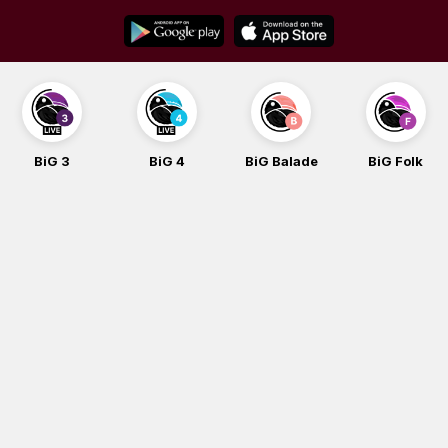
Skip
to
content
BiG 3
BiG 4
BiG Balade
BiG Folk