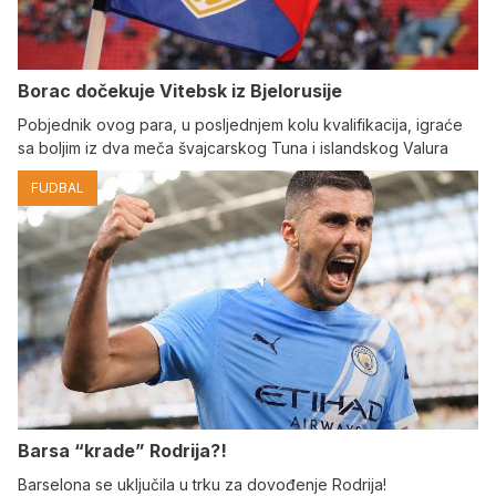
Borac dočekuje Vitebsk iz Bjelorusije
Pobjednik ovog para, u posljednjem kolu kvalifikacija, igraće
sa boljim iz dva meča švajcarskog Tuna i islandskog Valura
FUDBAL
Barsa “krade” Rodrija?!
Barselona se uključila u trku za dovođenje Rodrija!