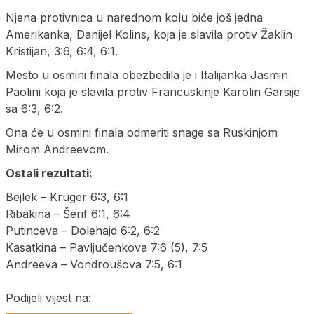
Njena protivnica u narednom kolu biće još jedna
Amerikanka, Danijel Kolins, koja je slavila protiv Žaklin
Kristijan, 3:6, 6:4, 6:1.
Mesto u osmini finala obezbedila je i Italijanka Jasmin
Paolini koja je slavila protiv Francuskinje Karolin Garsije
sa 6:3, 6:2.
Ona će u osmini finala odmeriti snage sa Ruskinjom
Mirom Andreevom.
Ostali rezultati:
Bejlek – Kruger 6:3, 6:1
Ribakina – Šerif 6:1, 6:4
Putinceva – Dolehajd 6:2, 6:2
Kasatkina – Pavljučenkova 7:6 (5), 7:5
Andreeva – Vondroušova 7:5, 6:1
Podijeli vijest na: