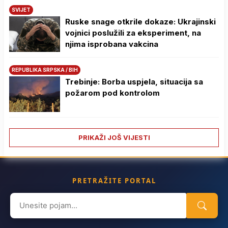
SVIJET
Ruske snage otkrile dokaze: Ukrajinski
vojnici poslužili za eksperiment, na
njima isprobana vakcina
REPUBLIKA SRPSKA / BIH
Trebinje: Borba uspjela, situacija sa
požarom pod kontrolom
PRIKAŽI JOŠ VIJESTI
PRETRAŽITE PORTAL
Search
for: