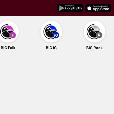
BiG Folk
BiG iG
BiG Rock