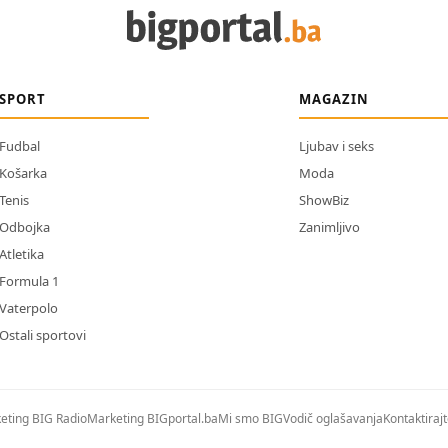
SPORT
MAGAZIN
Fudbal
Ljubav i seks
Košarka
Moda
Tenis
ShowBiz
Odbojka
Zanimljivo
Atletika
Formula 1
Vaterpolo
Ostali sportovi
eting BIG Radio
Marketing BIGportal.ba
Mi smo BIG
Vodič oglašavanja
Kontaktiraj