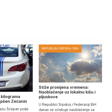
REPUBLIKA SRPSKA / BIH
Stiže promjena vremena:
Naoblačenje uz lokalnu kišu i
 kilograma
pljuskove
apšen Zećanin
U Republici Srpskoj i Federaciji BiH
azu Šćepan polje
danas se očekuje naoblačenje sa