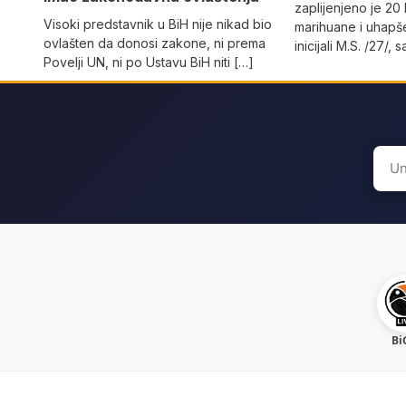
zaplijenjeno je 20
Visoki predstavnik u BiH nije nikad bio
marihuane i uhapše
ovlašten da donosi zakone, ni prema
inicijali M.S. /27/,
Povelji UN, ni po Ustavu BiH niti […]
Sear
for:
Bi