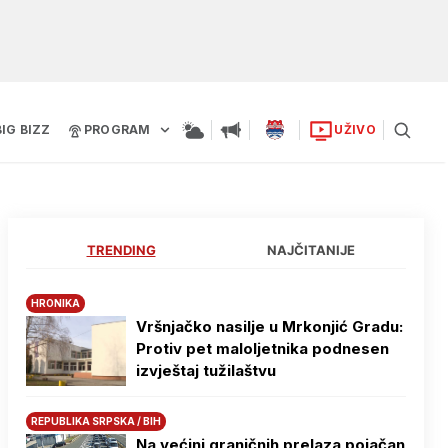
BIG BIZZ
PROGRAM
UŽIVO
TRENDING
NAJČITANIJE
HRONIKA
Vršnjačko nasilje u Mrkonjić Gradu:
Protiv pet maloljetnika podnesen
izvještaj tužilaštvu
REPUBLIKA SRPSKA / BIH
Na većini graničnih prelaza pojačan