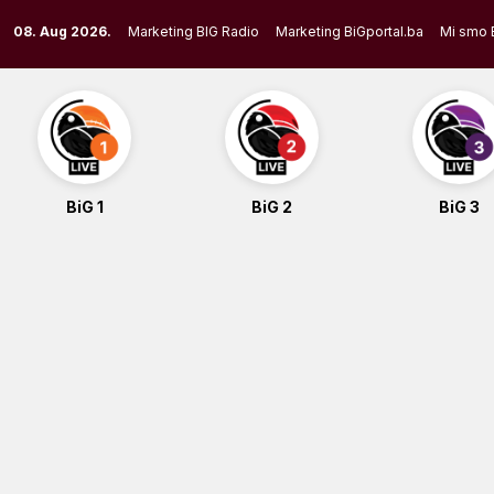
Skip
08. Aug 2026.
Marketing BIG Radio
Marketing BiGportal.ba
Mi smo 
to
content
BiG 1
BiG 2
BiG 3