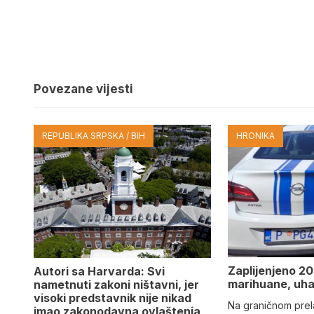
Povezane vijesti
REPUBLIKA SRPSKA / BIH
HRONIKA
Zaplijenjeno 20
Autori sa Harvarda: Svi
marihuane, uh
nametnuti zakoni ništavni, jer
visoki predstavnik nije nikad
Na graničnom prel
imao zakonodavna ovlaštenja