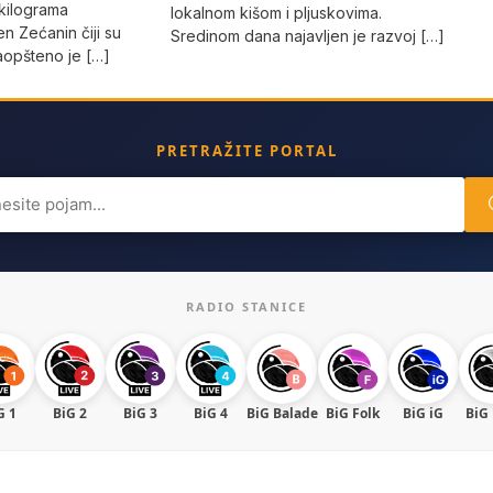
 kilograma
lokalnom kišom i pljuskovima.
n Zećanin čiji su
Sredinom dana najavljen je razvoj […]
 saopšteno je […]
PRETRAŽITE PORTAL
ch
RADIO STANICE
G 1
BiG 2
BiG 3
BiG 4
BiG Balade
BiG Folk
BiG iG
BiG