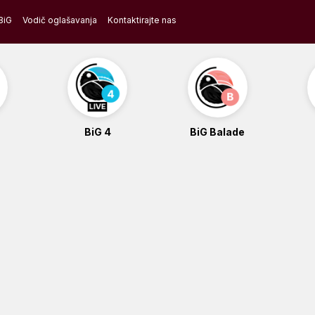
BiG
Vodič oglašavanja
Kontaktirajte nas
BiG 4
BiG Balade