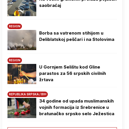
saobraćaj
REGION
Borba sa vatrenom stihijom u
Deliblatskoj peščari i na Stolovima
REGION
U Gornjem Selištu kod Gline
parastos za 56 srpskih civilnih
žrtava
REPUBLIKA SRPSKA / BIH
34 godine od upada muslimanskih
vojnih formacija iz Srebrenice u
bratunačko srpsko selo Јežestica