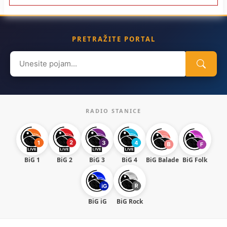
PRETRAŽITE PORTAL
Search
for:
RADIO STANICE
BiG 1
BiG 2
BiG 3
BiG 4
BiG Balade
BiG Folk
BiG iG
BiG Rock