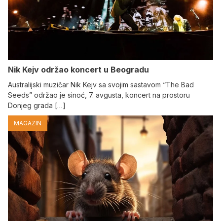
Nik Kejv održao koncert u Beogradu
Australijski muzičar Nik Kejv sa svojim sastavom “The Bad
Seeds” održao je sinoć, 7. avgusta, koncert na prostoru
Donjeg grada […]
MAGAZIN