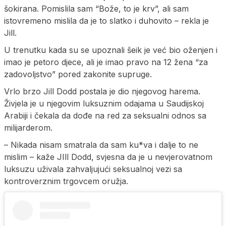
šokirana. Pomislila sam “Bože, to je krv”, ali sam
istovremeno mislila da je to slatko i duhovito – rekla je
Jill.
U trenutku kada su se upoznali šeik je već bio oženjen i
imao je petoro djece, ali je imao pravo na 12 žena “za
zadovoljstvo” pored zakonite supruge.
Vrlo brzo Jill Dodd postala je dio njegovog harema.
Živjela je u njegovim luksuznim odajama u Saudijskoj
Arabiji i čekala da dođe na red za seksualni odnos sa
milijarderom.
– Nikada nisam smatrala da sam ku*va i dalje to ne
mislim – kaže JIll Dodd, svjesna da je u nevjerovatnom
luksuzu uživala zahvaljujući seksualnoj vezi sa
kontroverznim trgovcem oružja.