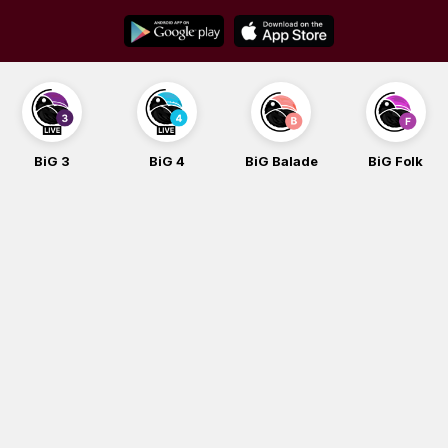
Skip
to
content
BiG 4
BiG Balade
BiG Folk
BiG iG