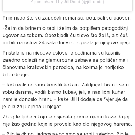
A post shared by Jill Dodd (@jill_dodd)
Prije nego što su započeli romansu, potpisali su ugovor.
-Želim da brinem o tebi i želim da potpišem petogodišnji
ugovor sa tobom. Obezbjedit ću ti sve što želiš, a ti ćeš
mi biti na usluzi 24 sata dnevno, opisala je njegove riječi.
Pristala je na njegove uslove, a godinama su kasnije
zajedno odlazili na glamurozne zabave sa političarima i
članovima kraljevskih porodica, na kojima je nerijetko
bilo i droge.
– Rekreativno smo koristili kokain. Zaključali bismo se u
sobu danima, vodili bismo ljubav, jeli, a naš lični kuhar
nam je donosio hranu – kaže Jill i dodaje da “vjeruje da
je bila zaljubljena u njega”.
Zbog te ljubavi koju je osjećala prema njemu kaže da joj
nije žao godina koje je provela kao dio njegovog harema.
– Bilo je divno, jednostavno smo se topili zajedno. Bio je