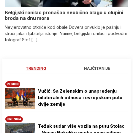
Belgijski ronilac pronašao neobično blago u olupini
broda na dnu mora
Nevjerovatno otkriće kod obale Dovera privuklo je pažnju i
stručnjaka i ljubitelja istorije. Naime, belgijski ronilac i podvodni
fotograf Stef […]
TRENDING
NAJČITANIJE
REGION
Vučić: Sa Zelenskim o unapređenju
bilateralnih odnosa i evropskom putu
dvije zemlje
HRONIKA
Težak sudar više vozila na putu Stolac
– Neum: Nekoliko osoba povrijeđeno