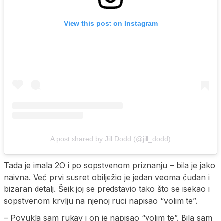
View this post on Instagram
A post shared by Jill Dodd (@jill_dodd)
Tada je imala 2O i po sopstvenom priznanju – bila je jako
naivna. Već prvi susret obilježio je jedan veoma čudan i
bizaran detalj. Šeik joj se predstavio tako što se isekao i
sopstvenom krvlju na njenoj ruci napisao “volim te”.
– Povukla sam rukav i on je napisao “volim te”. Bila sam