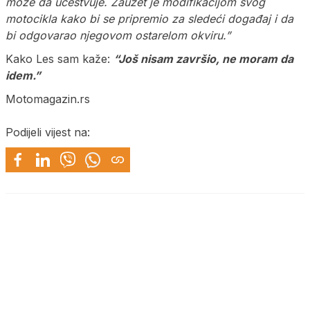
može da učestvuje. Zauzet je modifikacijom svog
motocikla kako bi se pripremio za sledeći događaj i da
bi odgovarao njegovom ostarelom okviru.”
Kako Les sam kaže:
“Još nisam završio, ne moram da
idem.”
Motomagazin.rs
Podijeli vijest na: