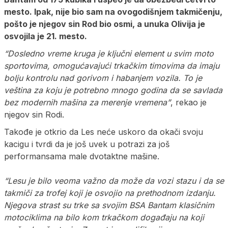
mesto. Ipak, nije bio sam na ovogodišnjem takmičenju,
pošto je njegov sin Rod bio osmi, a unuka Olivija je
osvojila je 21. mesto.
“Dosledno vreme kruga je ključni element u svim moto
sportovima, omogućavajući trkačkim timovima da imaju
bolju kontrolu nad gorivom i habanjem vozila. To je
veština za koju je potrebno mnogo godina da se savlada
bez modernih mašina za merenje vremena”
, rekao je
njegov sin Rodi.
Takođe je otkrio da Les neće uskoro da okači svoju
kacigu i tvrdi da je još uvek u potrazi za još
performansama male dvotaktne mašine.
“Lesu je bilo veoma važno da može da vozi stazu i da se
takmiči za trofej koji je osvojio na prethodnom izdanju.
Njegova strast su trke sa svojim BSA Bantam klasičnim
motociklima na bilo kom trkačkom događaju na koji