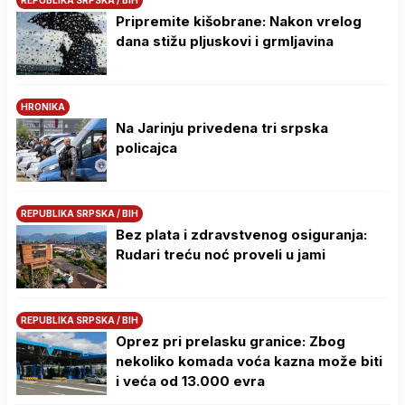
REPUBLIKA SRPSKA / BIH
Pripremite kišobrane: Nakon vrelog
dana stižu pljuskovi i grmljavina
HRONIKA
Na Јarinju privedena tri srpska
policajca
REPUBLIKA SRPSKA / BIH
Bez plata i zdravstvenog osiguranja:
Rudari treću noć proveli u jami
REPUBLIKA SRPSKA / BIH
Oprez pri prelasku granice: Zbog
nekoliko komada voća kazna može biti
i veća od 13.000 evra