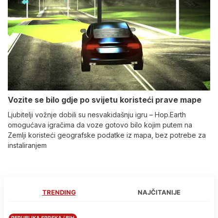
Vozite se bilo gdje po svijetu koristeći prave mape
Ljubitelji vožnje dobili su nesvakidašnju igru – Hop.Earth
omogućava igračima da voze gotovo bilo kojim putem na
Zemlji koristeći geografske podatke iz mapa, bez potrebe za
instaliranjem
TRENDING
NAJČITANIJE