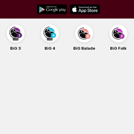
Skip
to
content
BiG 3
BiG 4
BiG Balade
BiG Folk