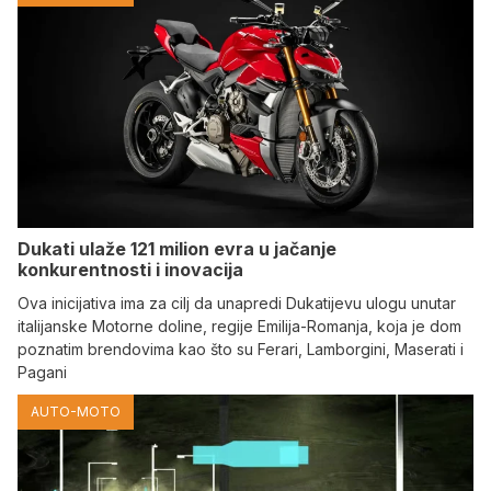
Dukati ulaže 121 milion evra u jačanje
konkurentnosti i inovacija
Ova inicijativa ima za cilj da unapredi Dukatijevu ulogu unutar
italijanske Motorne doline, regije Emilija-Romanja, koja je dom
poznatim brendovima kao što su Ferari, Lamborgini, Maserati i
Pagani
AUTO-MOTO