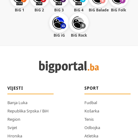
BiG 1
BiG 2
BiG 3
BiG 4
BiG Balade
BiG Folk
BiG iG
BiG Rock
VIJESTI
SPORT
Banja Luka
Fudbal
Republika Srpska / BiH
Košarka
Region
Tenis
Svijet
Odbojka
Hronika
Atletika