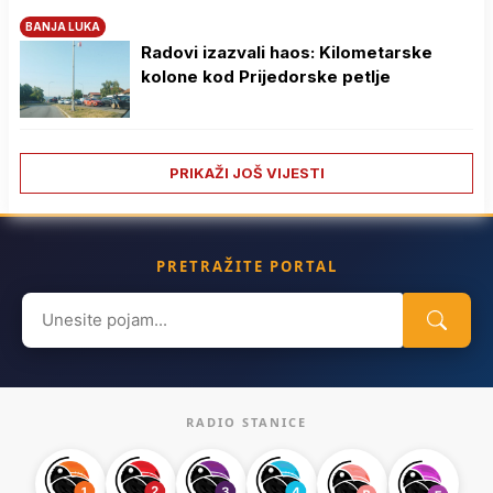
BANJA LUKA
Radovi izazvali haos: Kilometarske
kolone kod Prijedorske petlje
PRIKAŽI JOŠ VIJESTI
PRETRAŽITE PORTAL
Search
for:
RADIO STANICE