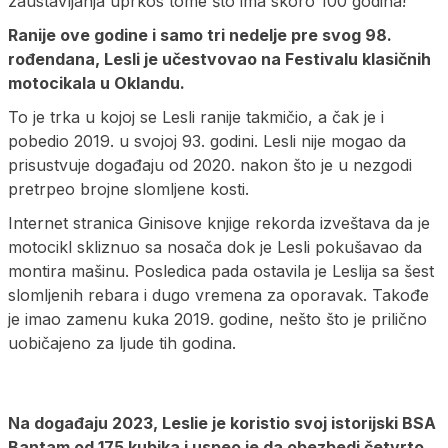
zaustavljanja uprkos tome što ima skoro 100 godina!
Ranije ove godine i samo tri nedelje pre svog 98.
rođendana, Lesli je učestvovao na Festivalu klasičnih
motocikala u Oklandu.
To je trka u kojoj se Lesli ranije takmičio, a čak je i
pobedio 2019. u svojoj 93. godini. Lesli nije mogao da
prisustvuje događaju od 2020. nakon što je u nezgodi
pretrpeo brojne slomljene kosti.
Internet stranica Ginisove knjige rekorda izveštava da je
motocikl skliznuo sa nosača dok je Lesli pokušavao da
montira mašinu. Posledica pada ostavila je Leslija sa šest
slomljenih rebara i dugo vremena za oporavak. Takođe
je imao zamenu kuka 2019. godine, nešto što je prilično
uobičajeno za ljude tih godina.
Na događaju 2023, Leslie je koristio svoj istorijski BSA
Bantam od 175 kubika i uspeo je da obezbedi četvrto