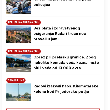
policajca
REPUBLIKA SRPSKA / BIH
Bez plata i zdravstvenog
osiguranja: Rudari treću noć
proveli u jami
REPUBLIKA SRPSKA / BIH
Oprez pri prelasku granice: Zbog
nekoliko komada voća kazna može
biti i veća od 13.000 evra
BANJA LUKA
Radovi izazvali haos: Kilometarske
kolone kod Prijedorske petlje