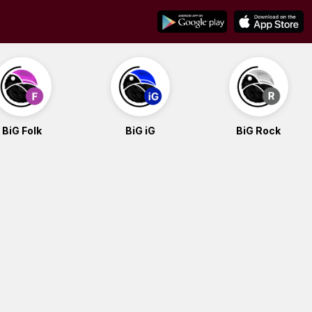
BiG Folk
BiG iG
BiG Rock