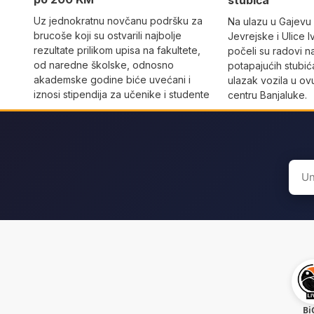
stubića
Uz jednokratnu novčanu podršku za
Na ulazu u Gajevu u
brucoše koji su ostvarili najbolje
Jevrejske i Ulice I
rezultate prilikom upisa na fakultete,
počeli su radovi n
od naredne školske, odnosno
potapajućih stubića
akademske godine biće uvećani i
ulazak vozila u o
iznosi stipendija za učenike i studente
centru Banjaluke.
Sear
for:
Bi