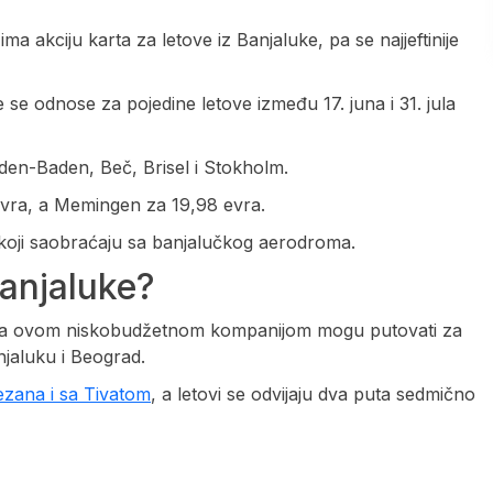
a akciju karta za letove iz Banjaluke, pa se najjeftinije
e se odnose za pojedine letove između 17. juna i 31. jula
aden-Baden, Beč, Brisel i Stokholm.
evra, a Memingen za 19,98 evra.
 koji saobraćaju sa banjalučkog aerodroma.
Banjaluke?
ni sa ovom niskobudžetnom kompanijom mogu putovati za
njaluku i Beograd.
zana i sa Tivatom
, a letovi se odvijaju dva puta sedmično