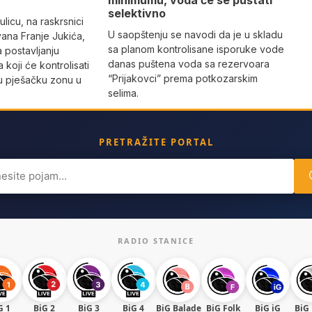
minimumu, voda će se puštati
selektivno
licu, na raskrsnici
U saopštenju se navodi da je u skladu
vana Franje Jukića,
sa planom kontrolisane isporuke vode
a postavljanju
danas puštena voda sa rezervoara
 koji će kontrolisati
“Prijakovci” prema potkozarskim
vu pješačku zonu u
selima.
PRETRAŽITE PORTAL
ch
RADIO STANICE
G 1
BiG 2
BiG 3
BiG 4
BiG Balade
BiG Folk
BiG iG
BiG