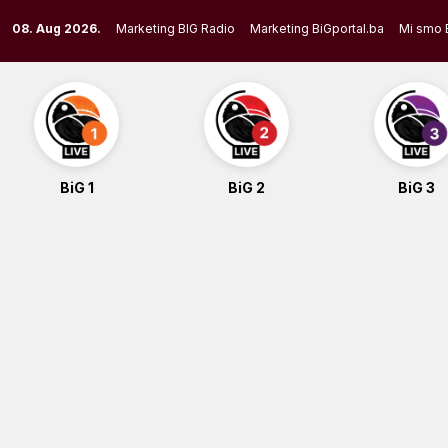
Skip
08. Aug 2026.
Marketing BIG Radio
Marketing BiGportal.ba
Mi smo 
to
content
BiG 1
BiG 2
BiG 3