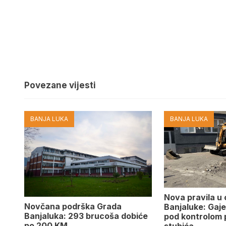
Povezane vijesti
BANJA LUKA
BANJA LUKA
Nova pravila u
Novčana podrška Grada
Banjaluke: Gaje
Banjaluka: 293 brucoša dobiće
pod kontrolom 
po 200 KM