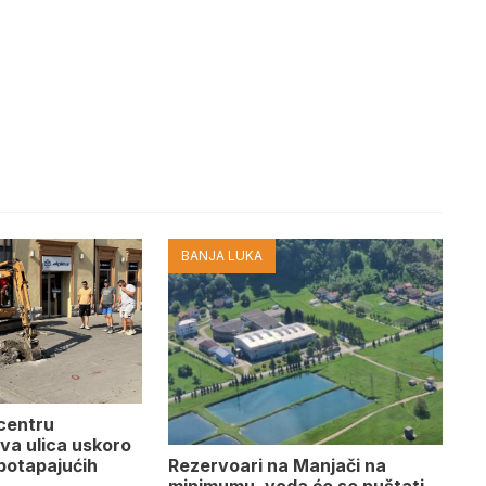
BANJA LUKA
 centru
va ulica uskoro
Rezervoari na Manjači na
potapajućih