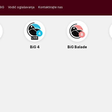
BiG
Vodič oglašavanja
Kontaktirajte nas
BiG 4
BiG Balade