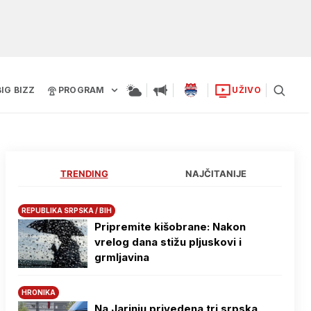
BIG BIZZ
PROGRAM
UŽIVO
TRENDING
NAJČITANIJE
REPUBLIKA SRPSKA / BIH
Pripremite kišobrane: Nakon
vrelog dana stižu pljuskovi i
grmljavina
HRONIKA
Na Јarinju privedena tri srpska