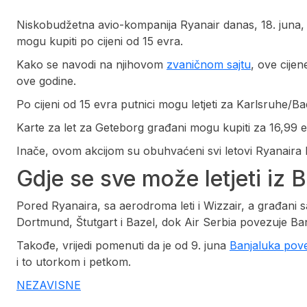
Niskobudžetna avio-kompanija Ryanair danas, 18. juna, im
mogu kupiti po cijeni od 15 evra.
Kako se navodi na njihovom
zvaničnom sajtu
, ove cijen
ove godine.
Po cijeni od 15 evra putnici mogu letjeti za Karlsruhe/B
Karte za let za Geteborg građani mogu kupiti za 16,99 
Inače, ovom akcijom su obuhvaćeni svi letovi Ryanaira
Gdje se sve može letjeti iz 
Pored Ryanaira, sa aerodroma leti i Wizzair, a građa
Dortmund, Štutgart i Bazel, dok Air Serbia povezuje Ba
Takođe, vrijedi pomenuti da je od 9. juna
Banjaluka pove
i to utorkom i petkom.
NEZAVISNE