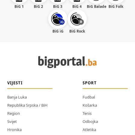
BiG 1
BiG 2
BiG 3
BiG 4
BiG Balade
BiG Folk
BiG iG
BiG Rock
VIJESTI
SPORT
Banja Luka
Fudbal
Republika Srpska / BiH
Košarka
Region
Tenis
Svijet
Odbojka
Hronika
Atletika