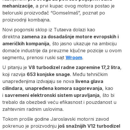
mehanizacije
, a prvi kupac ovog motora postao je
beloruski proizvođač “Gomselmaš”, poznat po
proizvodnji kombajna.
Novi pogonski sklop iz Tutaeva dolazi kao
direktna
zamena za dosadašnje motore evropskih i
američkih kompanija
, što jasno ukazuje na ambiciju
domaće industrije da preuzme ključne pozicije u ovom
segmentu, prenosi ruski sajt
Wroom
.
U pitanju je
V8 turbodizel radne zapremine 17,2 litra
,
koji razvija
653 konjske snage
. Među tehničkim
unapređenjima izdvajaju se nova
livena glava
cilindara
,
unapređena komora sagorevanja
, kao
i
savremeni elektronski sistem upravljanja
, što bi
trebalo da obezbedi veću efikasnost i pouzdanost u
zahtevnim radnim uslovima.
Tokom prošle godine Jaroslavski motorni zavod
pokrenuo je proizvodnju
još snažnijih V12 turbodizel