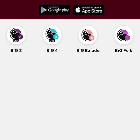
Skip
to
content
BiG 3
BiG 4
BiG Balade
BiG Folk