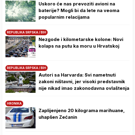
Uskoro će nas prevoziti avioni na
baterije? Mogli bi da lete na veoma
popularnim relacijama
REPUBLIKA SRPSKA / BIH
Nezgode i kilometarske kolone: Novi
kolaps na putu ka moru u Hrvatskoj
REPUBLIKA SRPSKA / BIH
Autori sa Harvarda: Svi nametnuti
zakoni ništavni, jer visoki predstavnik
nije nikad imao zakonodavna ovlaštenja
HRONIKA
Zaplijenjeno 20 kilograma marihuane,
uhapšen Zećanin