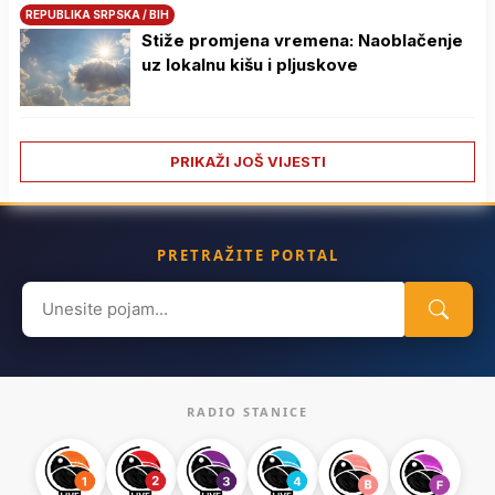
REPUBLIKA SRPSKA / BIH
Stiže promjena vremena: Naoblačenje
uz lokalnu kišu i pljuskove
PRIKAŽI JOŠ VIJESTI
PRETRAŽITE PORTAL
Search
for:
RADIO STANICE