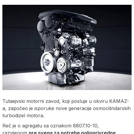
Tutaejvski motorni zavod, koji posluje u okviru KAMAZ-
a, započeo je isporuke nove generacije osmocilindarskih
turbodizel motora.
Reč je o agregatu sa oznakom 8807.10-10,
razvijenom
pre svega za potrebe poljoprivredne