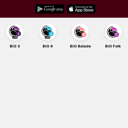
Skip
to
content
BiG 3
BiG 4
BiG Balade
BiG Folk