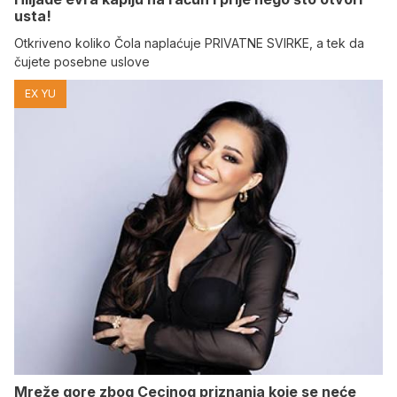
usta!
Otkriveno koliko Čola naplaćuje PRIVATNE SVIRKE, a tek da
čujete posebne uslove
EX YU
Mreže gore zbog Cecinog priznanja koje se neće