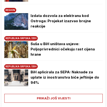
REGION
Izdata dozvola za elektranu kod
Ostroga: Projekat izazvao brojne
reakcije
REPUBLIKA SRPSKA / BIH
Suša u BiH uništava usjeve:
Poljoprivrednici očekuju rast cijena
hrane
REPUBLIKA SRPSKA / BIH
BiH aplicirala za SEPA: Naknade za
uplate iz inostranstva biće jeftinije do
94%
PRIKAŽI JOŠ VIJESTI