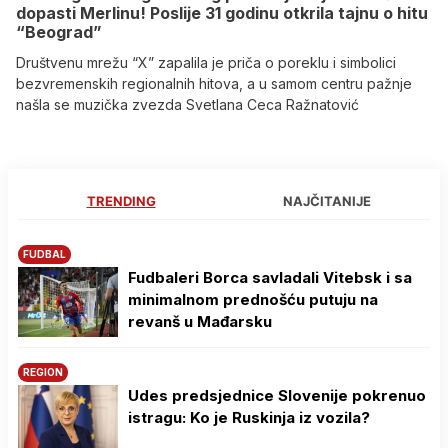
dopasti Merlinu! Poslije 31 godinu otkrila tajnu o hitu
“Beograd”
Društvenu mrežu “X” zapalila je priča o poreklu i simbolici
bezvremenskih regionalnih hitova, a u samom centru pažnje
našla se muzička zvezda Svetlana Ceca Ražnatović
TRENDING
NAJČITANIJE
FUDBAL
Fudbaleri Borca savladali Vitebsk i sa
minimalnom prednošću putuju na
revanš u Mađarsku
REGION
Udes predsjednice Slovenije pokrenuo
istragu: Ko je Ruskinja iz vozila?