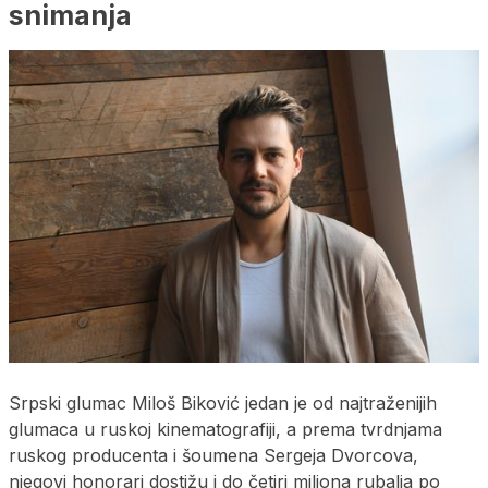
snimanja
Srpski glumac Miloš Biković jedan je od najtraženijih
glumaca u ruskoj kinematografiji, a prema tvrdnjama
ruskog producenta i šoumena Sergeja Dvorcova,
njegovi honorari dostižu i do četiri miliona rubalja po