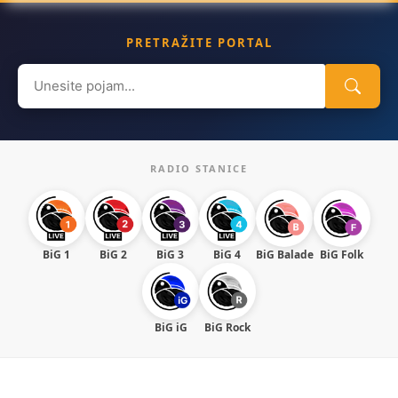
PRETRAŽITE PORTAL
Search
for:
RADIO STANICE
BiG 1
BiG 2
BiG 3
BiG 4
BiG Balade
BiG Folk
BiG iG
BiG Rock