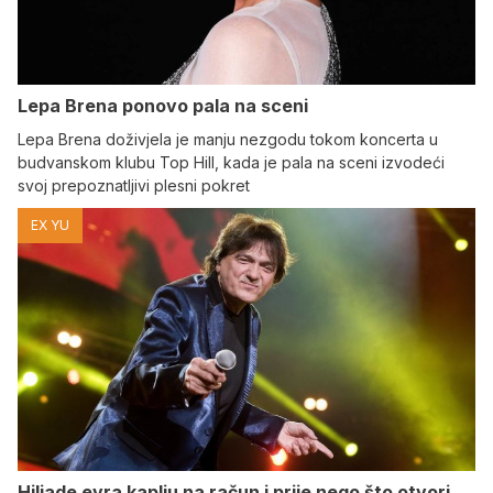
Lepa Brena ponovo pala na sceni
Lepa Brena doživjela je manju nezgodu tokom koncerta u
budvanskom klubu Top Hill, kada je pala na sceni izvodeći
svoj prepoznatljivi plesni pokret
EX YU
Hiljade evra kaplju na račun i prije nego što otvori