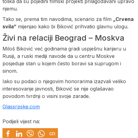
tolika da su pojedini filmski projekti prilagođavani upravo
njemu.
Tako se, prema tim navodima, scenario za film
„Crvena
svila“
mijenjao kako bi Biković prihvatio glavnu ulogu.
Živi na relaciji Beograd – Moskva
Miloš Biković već godinama gradi uspješnu karijeru u
Rusiji, a ruski mediji navode da u centru Moskve
posjeduje stan u kojem često boravi sa suprugom i
sinom.
Iako su podaci o njegovim honorarima izazvali veliko
interesovanje javnosti, Biković se nije oglašavao
povodom tvrdnji o visini svoje zarade.
Glassrpske.com
Podijeli vijest na: