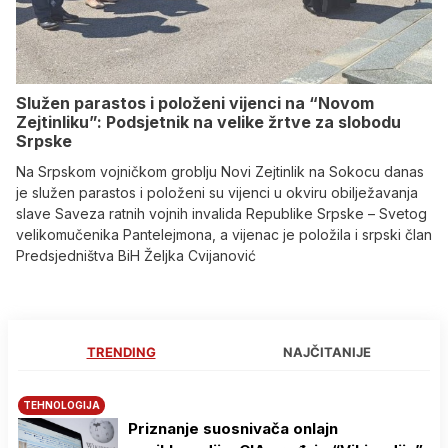
Služen parastos i položeni vijenci na “Novom
Zejtinliku”: Podsjetnik na velike žrtve za slobodu
Srpske
Na Srpskom vojničkom groblju Novi Zejtinlik na Sokocu danas
je služen parastos i položeni su vijenci u okviru obilježavanja
slave Saveza ratnih vojnih invalida Republike Srpske – Svetog
velikomučenika Pantelejmona, a vijenac je položila i srpski član
Predsjedništva BiH Željka Cvijanović
TRENDING
NAJČITANIJE
TEHNOLOGIJA
Priznanje suosnivača onlajn