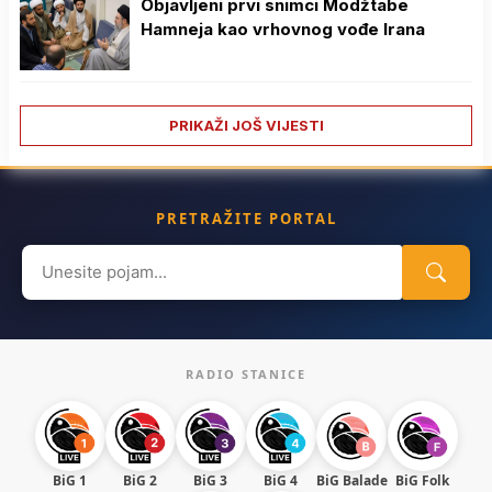
Objavljeni prvi snimci Modžtabe
Hamneja kao vrhovnog vođe Irana
PRIKAŽI JOŠ VIJESTI
PRETRAŽITE PORTAL
Search
for:
RADIO STANICE
BiG 1
BiG 2
BiG 3
BiG 4
BiG Balade
BiG Folk