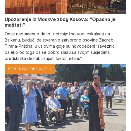
Upozorenje iz Moskve zbog Kosova: “Opasno je
maštati”
On je napomenuo da to “neizbiježno vodi eskalaciji na
Balkanu, budući da stvaranje zatvorene osovine Zagreb-
Tirana-Priština, u uslovima gdje su novopečeni ‘saveznici’
daleko od toga da se dobro slažu sa svojim susjedima,
predstavlja destabilizujući faktor, iritans”
REPUBLIKA SRPSKA / BIH