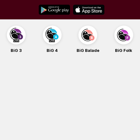
Skip
to
content
BiG 3
BiG 4
BiG Balade
BiG Folk