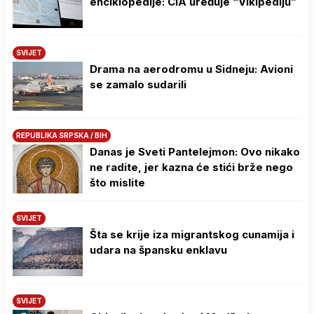
enciklopedije: CIA uređuje “Vikipediju”
SVIJET
Drama na aerodromu u Sidneju: Avioni
se zamalo sudarili
REPUBLIKA SRPSKA / BIH
Danas je Sveti Pantelejmon: Ovo nikako
ne radite, jer kazna će stići brže nego
što mislite
SVIJET
Šta se krije iza migrantskog cunamija i
udara na špansku enklavu
SVIJET