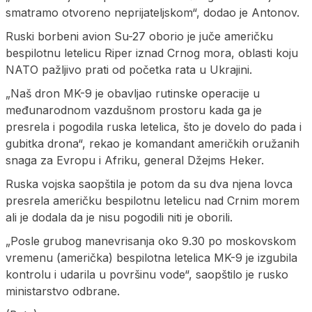
smatramo otvoreno neprijateljskom“, dodao je Antonov.
Ruski borbeni avion Su-27 oborio je juče američku
bespilotnu letelicu Riper iznad Crnog mora, oblasti koju
NATO pažljivo prati od početka rata u Ukrajini.
„Naš dron MK-9 je obavljao rutinske operacije u
međunarodnom vazdušnom prostoru kada ga je
presrela i pogodila ruska letelica, što je dovelo do pada i
gubitka drona“, rekao je komandant američkih oružanih
snaga za Evropu i Afriku, general Džejms Heker.
Ruska vojska saopštila je potom da su dva njena lovca
presrela američku bespilotnu letelicu nad Crnim morem
ali je dodala da je nisu pogodili niti je oborili.
„Posle grubog manevrisanja oko 9.30 po moskovskom
vremenu (američka) bespilotna letelica MK-9 je izgubila
kontrolu i udarila u površinu vode“, saopštilo je rusko
ministarstvo odbrane.