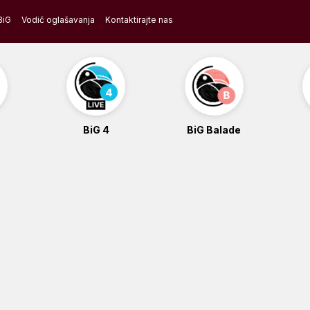
BiG
Vodič oglašavanja
Kontaktirajte nas
BiG 4
BiG Balade