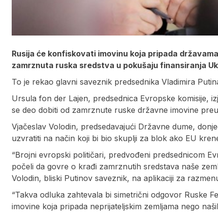
Rusija će konfiskovati imovinu koja pripada državama
zamrznuta ruska sredstva u pokušaju finansiranja Uk
To je rekao glavni saveznik predsednika Vladimira Puti
Ursula fon der Lajen, predsednica Evropske komisije, izj
se deo dobiti od zamrznute ruske državne imovine preus
Vjačeslav Volodin, predsedavajući Državne dume, donj
uzvratiti na način koji bi bio skuplji za blok ako EU kren
“Brojni evropski političari, predvođeni predsednicom 
počeli da govre o krađi zamrznutih sredstava naše zemlje 
Volodin, bliski Putinov saveznik, na aplikaciji za razm
“Takva odluka zahtevala bi simetrični odgovor Ruske Fe
imovine koja pripada neprijateljskim zemljama nego naši