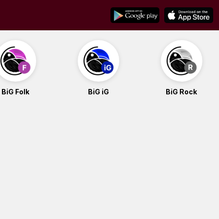
BiG Folk
BiG iG
BiG Rock