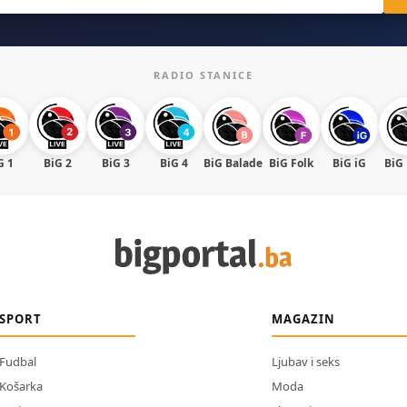
RADIO STANICE
G 1
BiG 2
BiG 3
BiG 4
BiG Balade
BiG Folk
BiG iG
BiG
SPORT
MAGAZIN
Fudbal
Ljubav i seks
Košarka
Moda