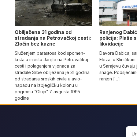
Obilježena 31 godina od
Ranjenog Dabić
stradanja na Petrovačkoj cesti:
policija: Plaše 
Zločin bez kazne
likvidacije
Služenjem parastosa kod spomen-
Davora Dabića, sa
krsta u mjestu Janjile na Petrovačkoj
Eleza, u Kliničkom
cesti i polaganjem vijenaca za
u Sarajevu čuvaju 
stradale Srbe obilježena je 31 godina
snage. Podsjećamo
od stradanja srpskih civila u avio-
ranjen […]
napadu na izbjegličku kolonu u
pogromu “Oluja” 7. avgusta 1995.
godine
Sear