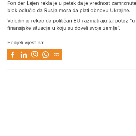
Fon der Lajen rekla je u petak da je vrednost zamrznute 
blok odlučio da Rusija mora da plati obnovu Ukrajine.
Volodin je rekao da političari EU razmatraju taj potez “
finansijske situacije u koju su doveli svoje zemlje”.
Podijeli vijest na: