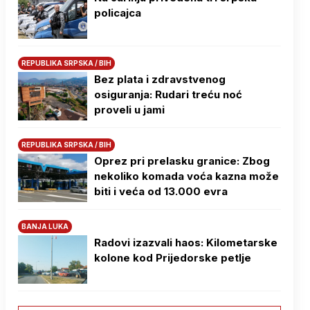
policajca
REPUBLIKA SRPSKA / BIH
Bez plata i zdravstvenog
osiguranja: Rudari treću noć
proveli u jami
REPUBLIKA SRPSKA / BIH
Oprez pri prelasku granice: Zbog
nekoliko komada voća kazna može
biti i veća od 13.000 evra
BANJA LUKA
Radovi izazvali haos: Kilometarske
kolone kod Prijedorske petlje