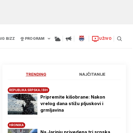
BIG BIZZ
PROGRAM
UŽIVO
TRENDING
NAJČITANIJE
REPUBLIKA SRPSKA / BIH
Pripremite kišobrane: Nakon
vrelog dana stižu pljuskovi i
grmljavina
HRONIKA
Na Јarinju privedena tri srpska