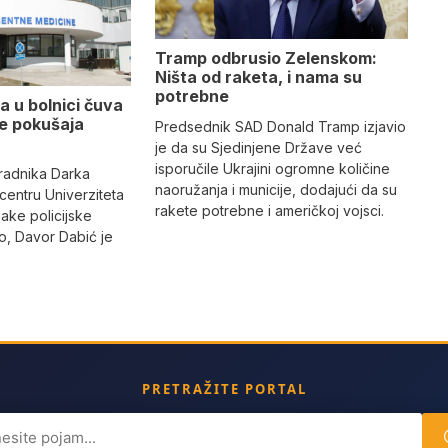
Tramp odbrusio Zelenskom:
Ništa od raketa, i nama su
potrebne
a u bolnici čuva
se pokušaja
Predsednik SAD Donald Tramp izjavio
je da su Sjedinjene Države već
isporučile Ukrajini ogromne količine
radnika Darka
naoružanja i municije, dodajući da su
 centru Univerziteta
rakete potrebne i američkoj vojsci.
jake policijske
, Davor Dabić je
PRETRAŽITE PORTAL
ch