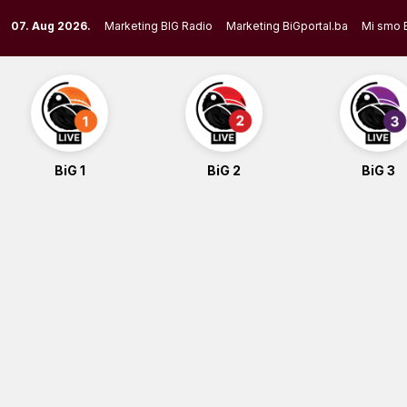
Skip
07. Aug 2026.
Marketing BIG Radio
Marketing BiGportal.ba
Mi smo 
to
content
BiG 1
BiG 2
BiG 3