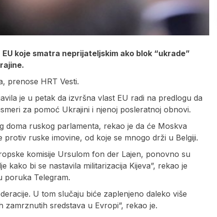
 EU koje smatra neprijateljskim ako blok “ukrade”
rajine.
na, prenose HRT Vesti.
avila je u petak da izvršna vlast EU radi na predlogu da
meri za pomoć Ukrajini i njenoj posleratnoj obnovi.
eg doma ruskog parlamenta, rekao je da će Moskva
e protiv ruske imovine, od koje se mnogo drži u Belgiji.
Evropske komisije Ursulom fon der Lajen, ponovno su
kako bi se nastavila militarizacija Kijeva”, rekao je
enu poruka Telegram.
deracije. U tom slučaju biće zaplenjeno daleko više
h zamrznutih sredstava u Evropi”, rekao je.