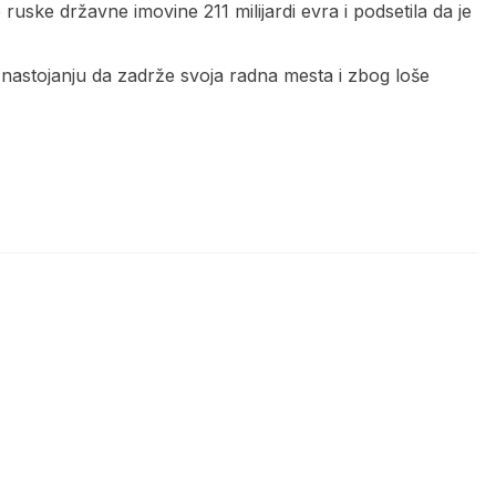
ruske državne imovine 211 milijardi evra i podsetila da je
u nastojanju da zadrže svoja radna mesta i zbog loše