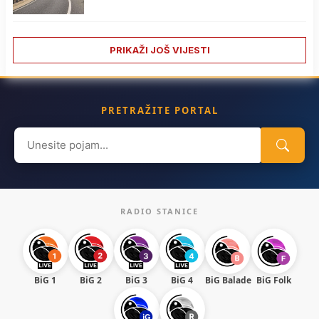
PRIKAŽI JOŠ VIJESTI
PRETRAŽITE PORTAL
Search
for:
RADIO STANICE
BiG 1
BiG 2
BiG 3
BiG 4
BiG Balade
BiG Folk