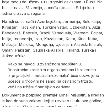
koje mogu da učestvuju u trgovini devizama u Rusiji. Na
listi se nalazi 31 zemlja, a među njima je i Srbija kao
jedina država iz regiona.
Na listi su se našli i Azerbejdžan, Jermenija, Belorusija,
Kirgistan, Tadžikistan, Turkmenistan, Uzbekistan, Alžir,
Bangladeš, Bahrein, Brazil, Venecuela, Vijetnam, Egipat,
Indija, Indonezija, Iran, Kazahstan, Katar, Kina, Kuba,
Malezija, Maroko, Mongolija, Ujedinjeni Arapski Emirati,
Oman, Pakistan, Saudijska Arabija, Tajland, Turska i
Južna Afrika.
Kako se navodi u zvaničnom saopštenju,
“inostranim kreditnim organizacijama i brokerima
iz prijateljskih i neutralnih zemalja” biće dozvoljeno
učešće u trgovini ne samo na deviznom tržištu,
već i na tržištu finansijskih derivata.
Dokument je potpisao premijer Mihail Mišustin, a kreiran
je kao dopuna zakonu koji je usvojen u julu ove godine,
a koji glasi “O organizovanim trgovinama”.