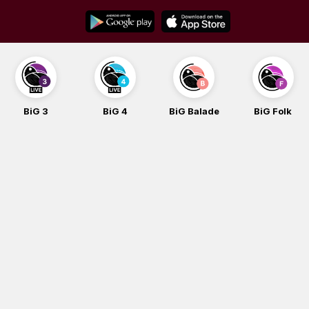
Skip
to
content
BiG 3
BiG 4
BiG Balade
BiG Folk