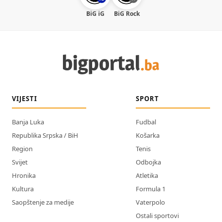
BiG iG
BiG Rock
VIJESTI
SPORT
Banja Luka
Fudbal
Republika Srpska / BiH
Košarka
Region
Tenis
Svijet
Odbojka
Hronika
Atletika
Kultura
Formula 1
Saopštenje za medije
Vaterpolo
Ostali sportovi