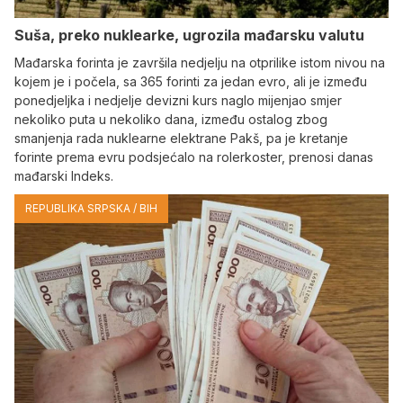
Suša, preko nuklearke, ugrozila mađarsku valutu
Mađarska forinta je završila nedjelju na otprilike istom nivou na
kojem je i počela, sa 365 forinti za jedan evro, ali je između
ponedjeljka i nedjelje devizni kurs naglo mijenjao smjer
nekoliko puta u nekoliko dana, između ostalog zbog
smanjenja rada nuklearne elektrane Pakš, pa je kretanje
forinte prema evru podsjećalo na rolerkoster, prenosi danas
mađarski Indeks.
REPUBLIKA SRPSKA / BIH