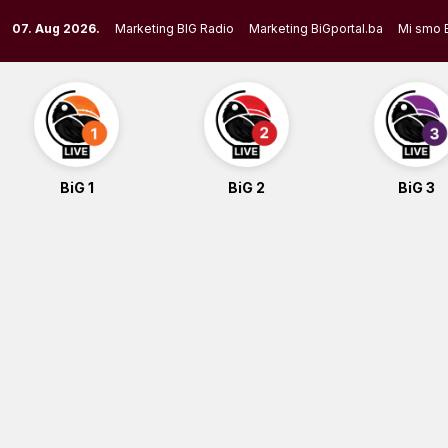
Skip
07. Aug 2026.
Marketing BIG Radio
Marketing BiGportal.ba
Mi smo 
to
content
BiG 1
BiG 2
BiG 3