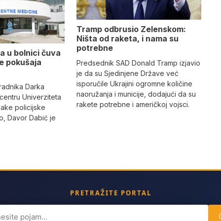
Tramp odbrusio Zelenskom:
Ništa od raketa, i nama su
potrebne
a u bolnici čuva
se pokušaja
Predsednik SAD Donald Tramp izjavio
je da su Sjedinjene Države već
isporučile Ukrajini ogromne količine
radnika Darka
naoružanja i municije, dodajući da su
 centru Univerziteta
rakete potrebne i američkoj vojsci.
jake policijske
, Davor Dabić je
PRETRAŽITE PORTAL
ch