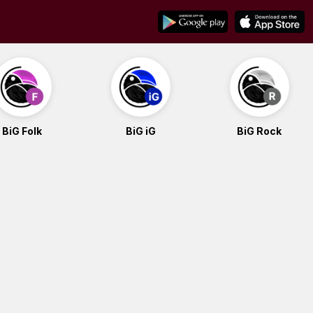
BiG Folk
BiG iG
BiG Rock