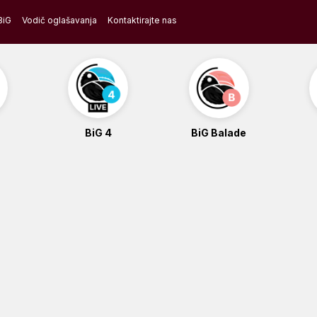
BiG
Vodič oglašavanja
Kontaktirajte nas
BiG 4
BiG Balade