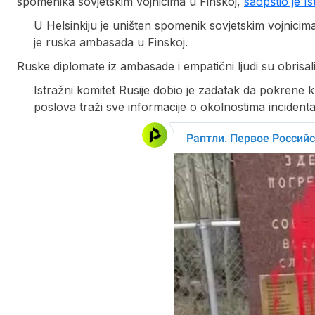
spomenika sovjetskim vojnicima u Finskoj,
saopštio je Is
U Helsinkiju je uništen spomenik sovjetskim vojnicim
je ruska ambasada u Finskoj.
Ruske diplomate iz ambasade i empatični ljudi su obrisali
Istražni komitet Rusije dobio je zadatak da pokrene k
poslova traži sve informacije o okolnostima incidenta