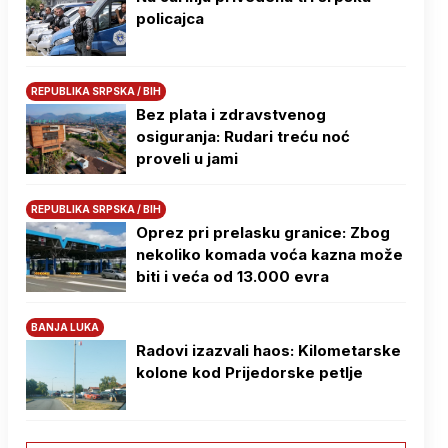
policajca
REPUBLIKA SRPSKA / BIH
Bez plata i zdravstvenog
osiguranja: Rudari treću noć
proveli u jami
REPUBLIKA SRPSKA / BIH
Oprez pri prelasku granice: Zbog
nekoliko komada voća kazna može
biti i veća od 13.000 evra
BANJA LUKA
Radovi izazvali haos: Kilometarske
kolone kod Prijedorske petlje