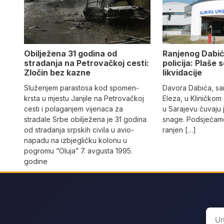
Obilježena 31 godina od
Ranjenog Dabić
stradanja na Petrovačkoj cesti:
policija: Plaše 
Zločin bez kazne
likvidacije
Služenjem parastosa kod spomen-
Davora Dabića, sa
krsta u mjestu Janjile na Petrovačkoj
Eleza, u Kliničkom
cesti i polaganjem vijenaca za
u Sarajevu čuvaju 
stradale Srbe obilježena je 31 godina
snage. Podsjećamo
od stradanja srpskih civila u avio-
ranjen […]
napadu na izbjegličku kolonu u
pogromu “Oluja” 7. avgusta 1995.
godine
Sear