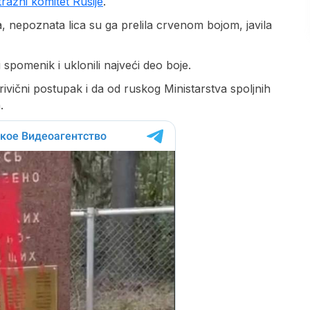
tražni komitet Rusije
.
a, nepoznata lica su ga prelila crvenom bojom, javila
 spomenik i uklonili najveći deo boje.
rivični postupak i da od ruskog Ministarstva spoljnih
.