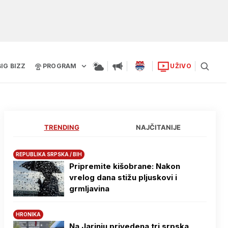
BIG BIZZ
PROGRAM
UŽIVO
TRENDING
NAJČITANIJE
REPUBLIKA SRPSKA / BIH
Pripremite kišobrane: Nakon
vrelog dana stižu pljuskovi i
grmljavina
HRONIKA
Na Јarinju privedena tri srpska