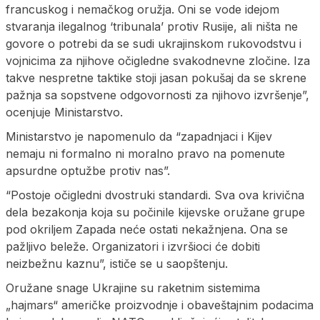
francuskog i nemačkog oružja. Oni se vode idejom
stvaranja ilegalnog ‘tribunala’ protiv Rusije, ali ništa ne
govore o potrebi da se sudi ukrajinskom rukovodstvu i
vojnicima za njihove očigledne svakodnevne zločine. Iza
takve nespretne taktike stoji jasan pokušaj da se skrene
pažnja sa sopstvene odgovornosti za njihovo izvršenje”,
ocenjuje Ministarstvo.
Ministarstvo je napomenulo da “zapadnjaci i Kijev
nemaju ni formalno ni moralno pravo na pomenute
apsurdne optužbe protiv nas”.
“Postoje očigledni dvostruki standardi. Sva ova krivična
dela bezakonja koja su počinile kijevske oružane grupe
pod okriljem Zapada neće ostati nekažnjena. Ona se
pažljivo beleže. Organizatori i izvršioci će dobiti
neizbežnu kaznu”, ističe se u saopštenju.
Oružane snage Ukrajine su raketnim sistemima
„hajmars“ američke proizvodnje i obaveštajnim podacima