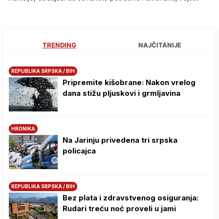
TRENDING
NAJČITANIJE
REPUBLIKA SRPSKA / BIH
Pripremite kišobrane: Nakon vrelog
dana stižu pljuskovi i grmljavina
HRONIKA
Na Јarinju privedena tri srpska
policajca
REPUBLIKA SRPSKA / BIH
Bez plata i zdravstvenog osiguranja:
Rudari treću noć proveli u jami