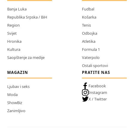
Banja Luka
Fudbal
Republika Srpska / BiH
Košarka
Region
Tenis
Svijet
Odbojka
Hronika
Atletika
Kultura
Formula 1
Saopštenje za medije
Vaterpolo
Ostali sportovi
MAGAZIN
PRATITE NAS
Facebook
Ljubav i seks
Instagram
Moda
X / Twitter
ShowBiz
Zanimljivo