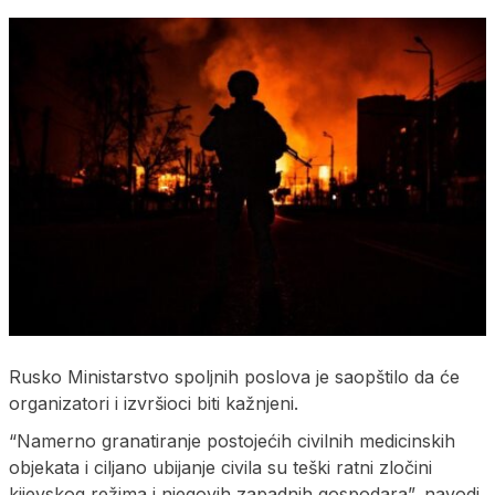
Rusko Ministarstvo spoljnih poslova je saopštilo da će
organizatori i izvršioci biti kažnjeni.
“Namerno granatiranje postojećih civilnih medicinskih
objekata i ciljano ubijanje civila su teški ratni zločini
kijevskog režima i njegovih zapadnih gospodara”, navodi