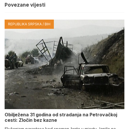
Povezane vijesti
REPUBLIKA SRPSKA / BIH
Obilježena 31 godina od stradanja na Petrovačkoj
cesti: Zločin bez kazne
Služenjem parastosa kod spomen-krsta u mjestu Janjile na