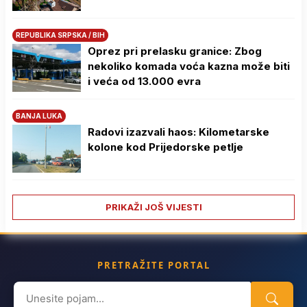
REPUBLIKA SRPSKA / BIH
Oprez pri prelasku granice: Zbog
nekoliko komada voća kazna može biti
i veća od 13.000 evra
BANJA LUKA
Radovi izazvali haos: Kilometarske
kolone kod Prijedorske petlje
PRIKAŽI JOŠ VIJESTI
PRETRAŽITE PORTAL
Search
for: