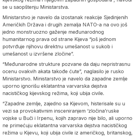
se u saopštenju Ministarstva.
Ministarstvo je navelo da izostanak reakcije Sjedinjenih
Američkih Država i drugih zemalja NATO-a na ovo još
jedno monstruozno gaženje međunarodnog
humanitarnog prava od strane Kijeva “još jednom
potvrđuje njihovu direktnu umešanost u sukob i
umešanost u izvršene zločine”.
“Međunarodne strukture pozvane da daju nepristrasnu
ocenu ovakvih akata takođe ćute”, naglasilo je rusko
Ministarstvo. Ministarstvo je navelo da zapadne zemlje
uporno ignorišu eklatantna varvarska dejstva
nacističkog kijevskog režima, koji ubija civile.
“Zapadne zemlje, zajedno sa Kijevom, histerisale su u
vezi sa provokativnim insceniranjem ‘zločina’ruske
vojske u Buči i Irpenu, kojih zapravo nije bilo, ali uporno
ne primećuju eklatantna varvarska dejstva nacističkog
režima u Kijevu, koji ubija civile iz američkog, britanskog,