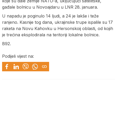
koje su dale zemlje NATO-a, uključujući satelitske,
gađale bolnicu u Novoajdaru u LNR 28. januara.
U napadu je poginulo 14 ljudi, a 24 je lakše i teže
ranjeno. Kasnije tog dana, ukrajinske trupe ispalile su 17
raketa na Novu Kahovku u Hersonskoij oblasti, od kojih
je trećina eksplodirala na teritoriji lokalne bolnice.
B92.
Podijeli vijest na: