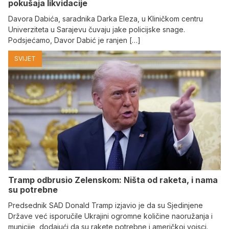
pokušaja likvidacije
Davora Dabića, saradnika Darka Eleza, u Kliničkom centru
Univerziteta u Sarajevu čuvaju jake policijske snage.
Podsjećamo, Davor Dabić je ranjen […]
SVIJET
Tramp odbrusio Zelenskom: Ništa od raketa, i nama
su potrebne
Predsednik SAD Donald Tramp izjavio je da su Sjedinjene
Države već isporučile Ukrajini ogromne količine naoružanja i
municije, dodajući da su rakete potrebne i američkoj vojsci.