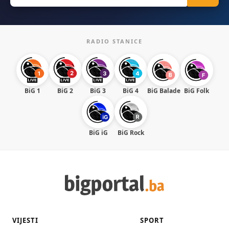
RADIO STANICE
BiG 1
BiG 2
BiG 3
BiG 4
BiG Balade
BiG Folk
BiG iG
BiG Rock
VIJESTI
SPORT