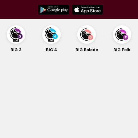
Skip
to
content
BiG 3
BiG 4
BiG Balade
BiG Folk