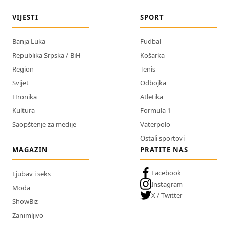
VIJESTI
SPORT
Banja Luka
Fudbal
Republika Srpska / BiH
Košarka
Region
Tenis
Svijet
Odbojka
Hronika
Atletika
Kultura
Formula 1
Saopštenje za medije
Vaterpolo
Ostali sportovi
MAGAZIN
PRATITE NAS
Facebook
Ljubav i seks
Instagram
Moda
X / Twitter
ShowBiz
Zanimljivo