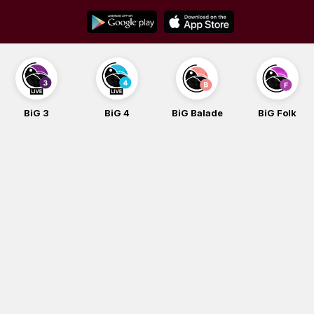
Skip
to
content
BiG 3
BiG 4
BiG Balade
BiG Folk