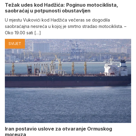
Težak udes kod Hadžića: Poginuo motociklista,
saobraćaj u potpunosti obustavljen
U mjestu Vukovići kod Hadžića večeras se dogodila
saobraćajna nesreća u kojoj je smrtno stradao motociklista. –
Oko 19.00 sati […]
SVIJET
Iran postavio uslove za otvaranje Ormuskog
moreuza