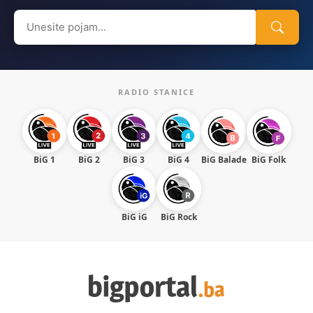
Search
for:
RADIO STANICE
BiG 1
BiG 2
BiG 3
BiG 4
BiG Balade
BiG Folk
BiG iG
BiG Rock