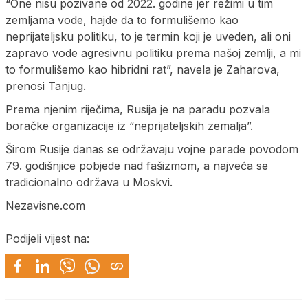
“One nisu pozivane od 2022. godine jer režimi u tim
zemljama vode, hajde da to formulišemo kao
neprijateljsku politiku, to je termin koji je uveden, ali oni
zapravo vode agresivnu politiku prema našoj zemlji, a mi
to formulišemo kao hibridni rat”, navela je Zaharova,
prenosi Tanjug.
Prema njenim riječima, Rusija je na paradu pozvala
boračke organizacije iz “neprijateljskih zemalja”.
Širom Rusije danas se održavaju vojne parade povodom
79. godišnjice pobjede nad fašizmom, a najveća se
tradicionalno održava u Moskvi.
Nezavisne.com
Podijeli vijest na: