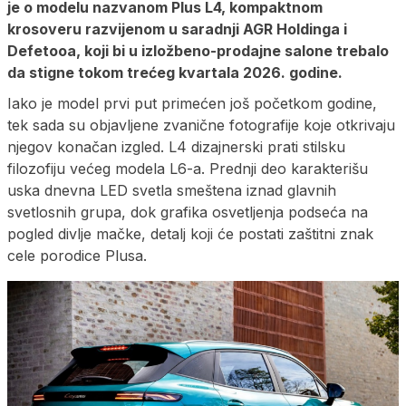
je o modelu nazvanom Plus L4, kompaktnom
krosoveru razvijenom u saradnji AGR Holdinga i
Defetooa, koji bi u izložbeno-prodajne salone trebalo
da stigne tokom trećeg kvartala 2026. godine.
Iako je model prvi put primećen još početkom godine,
tek sada su objavljene zvanične fotografije koje otkrivaju
njegov konačan izgled. L4 dizajnerski prati stilsku
filozofiju većeg modela L6-a. Prednji deo karakterišu
uska dnevna LED svetla smeštena iznad glavnih
svetlosnih grupa, dok grafika osvetljenja podseća na
pogled divlje mačke, detalj koji će postati zaštitni znak
cele porodice Plusa.