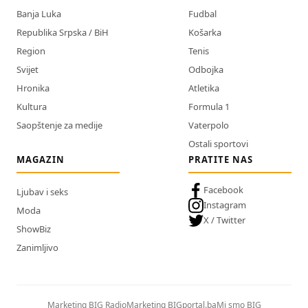
Banja Luka
Fudbal
Republika Srpska / BiH
Košarka
Region
Tenis
Svijet
Odbojka
Hronika
Atletika
Kultura
Formula 1
Saopštenje za medije
Vaterpolo
Ostali sportovi
MAGAZIN
PRATITE NAS
Facebook
Ljubav i seks
Instagram
Moda
X / Twitter
ShowBiz
Zanimljivo
Marketing BIG Radio
Marketing BIGportal.ba
Mi smo BIG