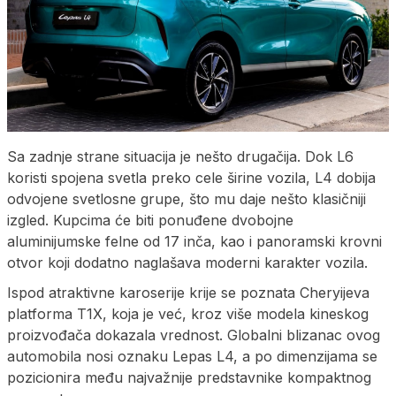
Sa zadnje strane situacija je nešto drugačija. Dok L6
koristi spojena svetla preko cele širine vozila, L4 dobija
odvojene svetlosne grupe, što mu daje nešto klasičniji
izgled. Kupcima će biti ponuđene dvobojne
aluminijumske felne od 17 inča, kao i panoramski krovni
otvor koji dodatno naglašava moderni karakter vozila.
Ispod atraktivne karoserije krije se poznata Cheryijeva
platforma T1X, koja je već, kroz više modela kineskog
proizvođača dokazala vrednost. Globalni blizanac ovog
automobila nosi oznaku Lepas L4, a po dimenzijama se
pozicionira među najvažnije predstavnike kompaktnog