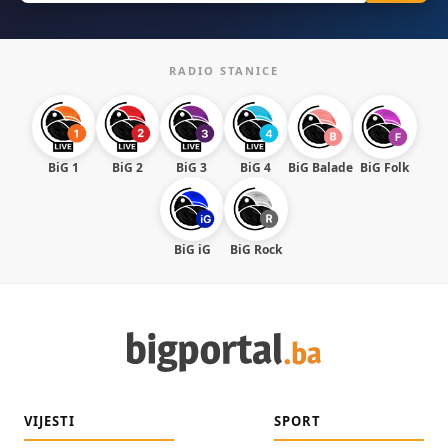
RADIO STANICE
BiG 1
BiG 2
BiG 3
BiG 4
BiG Balade
BiG Folk
BiG iG
BiG Rock
VIJESTI
SPORT