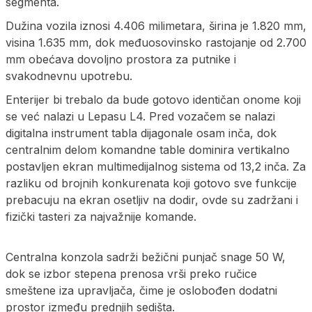
segmenta.
Dužina vozila iznosi 4.406 milimetara, širina je 1.820 mm,
visina 1.635 mm, dok međuosovinsko rastojanje od 2.700
mm obećava dovoljno prostora za putnike i
svakodnevnu upotrebu.
Enterijer bi trebalo da bude gotovo identičan onome koji
se već nalazi u Lepasu L4. Pred vozačem se nalazi
digitalna instrument tabla dijagonale osam inča, dok
centralnim delom komandne table dominira vertikalno
postavljen ekran multimedijalnog sistema od 13,2 inča. Za
razliku od brojnih konkurenata koji gotovo sve funkcije
prebacuju na ekran osetljiv na dodir, ovde su zadržani i
fizički tasteri za najvažnije komande.
Centralna konzola sadrži bežični punjač snage 50 W,
dok se izbor stepena prenosa vrši preko ručice
smeštene iza upravljača, čime je oslobođen dodatni
prostor između prednjih sedišta.