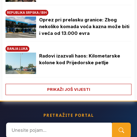
REPUBLIKA SRPSKA / BIH
Oprez pri prelasku granice: Zbog
nekoliko komada voća kazna može biti
i veća od 13.000 evra
BANJA LUKA
Radovi izazvali haos: Kilometarske
kolone kod Prijedorske petlje
PRIKAŽI JOŠ VIJESTI
PRETRAŽITE PORTAL
Search
for: