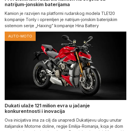
natrijum-jonskim baterijama
Kamion je razvijen na platformi rudarskog modela TLE120
kompanije Tonly i opremljen je natrijum-jonskim baterijskim
sistemom serije „Haixing“ kompanije Hina Battery
AUTO-MOTO
Dukati ulaže 121 milion evra u jačanje
konkurentnosti i inovacija
Ova inicijativa ima za cilj da unapredi Dukatijevu ulogu unutar
italijanske Motorne doline, regije Emilija-Romanja, koja je dom