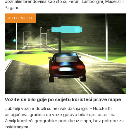
poznatim brendovima kao što su Ferari, Lamborgini, Maserati i
Pagani
AUTO-MOTO
Vozite se bilo gdje po svijetu koristeći prave mape
Ljubitelji vožnje dobili su nesvakidašnju igru – Hop.Earth
omogućava igračima da voze gotovo bilo kojim putem na
Zemlji koristeći geografske podatke iz mapa, bez potrebe za
instaliranjem