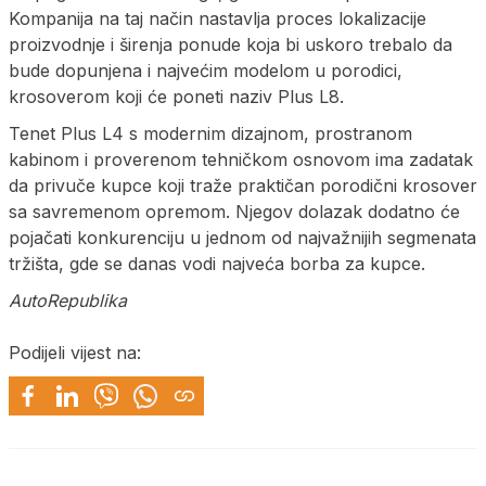
Kompanija na taj način nastavlja proces lokalizacije
proizvodnje i širenja ponude koja bi uskoro trebalo da
bude dopunjena i najvećim modelom u porodici,
krosoverom koji će poneti naziv Plus L8.
Tenet Plus L4 s modernim dizajnom, prostranom
kabinom i proverenom tehničkom osnovom ima zadatak
da privuče kupce koji traže praktičan porodični krosover
sa savremenom opremom. Njegov dolazak dodatno će
pojačati konkurenciju u jednom od najvažnijih segmenata
tržišta, gde se danas vodi najveća borba za kupce.
AutoRepublika
Podijeli vijest na: