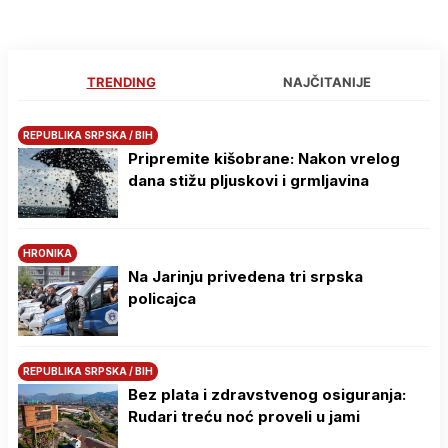
TRENDING
NAJČITANIJE
REPUBLIKA SRPSKA / BIH
Pripremite kišobrane: Nakon vrelog
dana stižu pljuskovi i grmljavina
HRONIKA
Na Јarinju privedena tri srpska
policajca
REPUBLIKA SRPSKA / BIH
Bez plata i zdravstvenog osiguranja:
Rudari treću noć proveli u jami