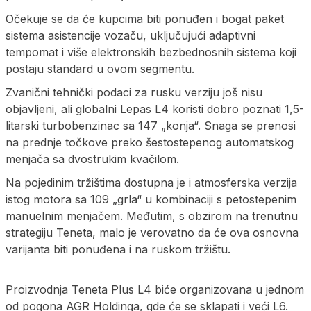
Očekuje se da će kupcima biti ponuđen i bogat paket
sistema asistencije vozaču, uključujući adaptivni
tempomat i više elektronskih bezbednosnih sistema koji
postaju standard u ovom segmentu.
Zvanični tehnički podaci za rusku verziju još nisu
objavljeni, ali globalni Lepas L4 koristi dobro poznati 1,5-
litarski turbobenzinac sa 147 „konja“. Snaga se prenosi
na prednje točkove preko šestostepenog automatskog
menjača sa dvostrukim kvačilom.
Na pojedinim tržištima dostupna je i atmosferska verzija
istog motora sa 109 „grla“ u kombinaciji s petostepenim
manuelnim menjačem. Međutim, s obzirom na trenutnu
strategiju Teneta, malo je verovatno da će ova osnovna
varijanta biti ponuđena i na ruskom tržištu.
Proizvodnja Teneta Plus L4 biće organizovana u jednom
od pogona AGR Holdinga, gde će se sklapati i veći L6.