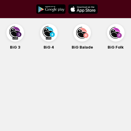
Skip
to
content
BiG 3
BiG 4
BiG Balade
BiG Folk