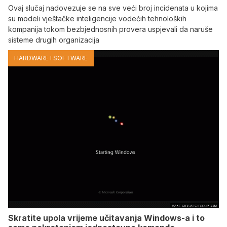
Ovaj slučaj nadovezuje se na sve veći broj incidenata u kojima
su modeli vještačke inteligencije vodećih tehnoloških
kompanija tokom bezbjednosnih provera uspjevali da naruše
sisteme drugih organizacija
HARDWARE I SOFTWARE
Skratite upola vrijeme učitavanja Windows-a i to