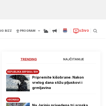
BIG BIZZ
PROGRAM
UŽIVO
TRENDING
NAJČITANIJE
REPUBLIKA SRPSKA / BIH
Pripremite kišobrane: Nakon
vrelog dana stižu pljuskovi i
grmljavina
HRONIKA
Na Јarinju privedena tri srpska