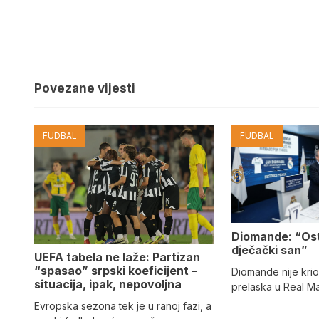
Povezane vijesti
FUDBAL
FUDBAL
Diomande: “Os
dječački san”
UEFA tabela ne laže: Partizan
“spasao” srpski koeficijent –
Diomande nije kri
situacija, ipak, nepovoljna
prelaska u Real M
Evropska sezona tek je u ranoj fazi, a