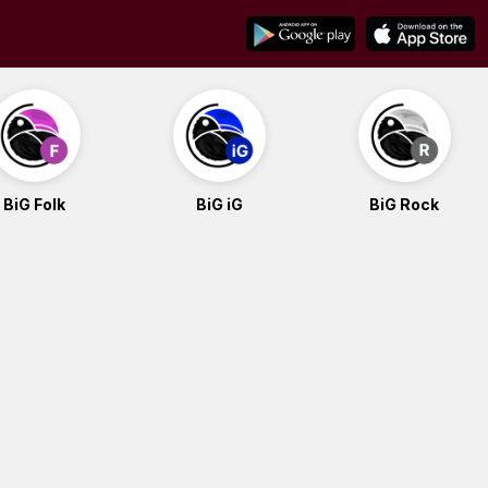
BiG Folk
BiG iG
BiG Rock