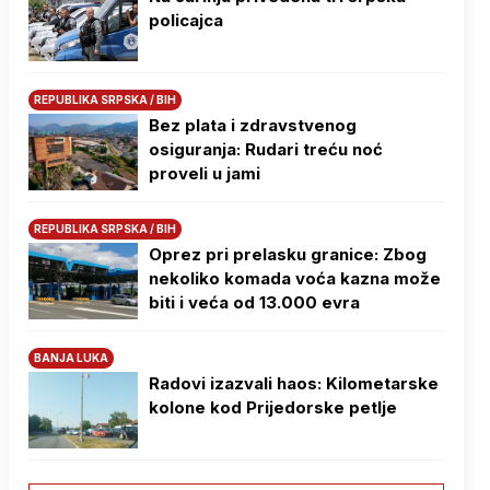
policajca
REPUBLIKA SRPSKA / BIH
Bez plata i zdravstvenog
osiguranja: Rudari treću noć
proveli u jami
REPUBLIKA SRPSKA / BIH
Oprez pri prelasku granice: Zbog
nekoliko komada voća kazna može
biti i veća od 13.000 evra
BANJA LUKA
Radovi izazvali haos: Kilometarske
kolone kod Prijedorske petlje