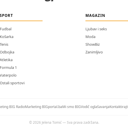
SPORT
MAGAZIN
Fudbal
Ljubav i seks
Košarka
Moda
Tenis
ShowBiz
Odbojka
Zanimljivo
Atletika
Formula 1
Vaterpolo
Ostali sportovi
eting BIG Radio
Marketing BIGportal.ba
Mi smo BIG
Vodič oglašavanja
Kontaktiraj
© 2026 Jelena Tomić — Sva prava zadržana.