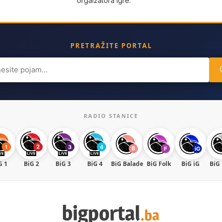
orgaizatora igre.
PRETRAŽITE PORTAL
ch
RADIO STANICE
G 1
BiG 2
BiG 3
BiG 4
BiG Balade
BiG Folk
BiG iG
BiG