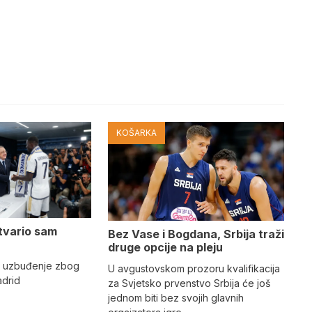
KOŠARKA
tvario sam
Bez Vase i Bogdana, Srbija traži
druge opcije na pleju
o uzbuđenje zbog
U avgustovskom prozoru kvalifikacija
adrid
za Svjetsko prvenstvo Srbija će još
jednom biti bez svojih glavnih