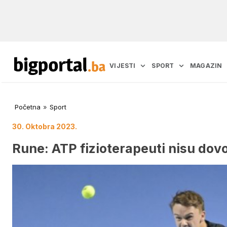
VIJESTI
SPORT
MAGAZIN
Početna
»
Sport
30. Oktobra 2023.
Rune: ATP fizioterapeuti nisu dovo