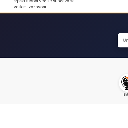
srpski fudbal već se suočava sa
velikim izazovom
Sear
for:
Bi