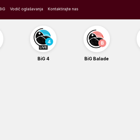
BiG
Vodič oglašavanja
Kontaktirajte nas
BiG 4
BiG Balade