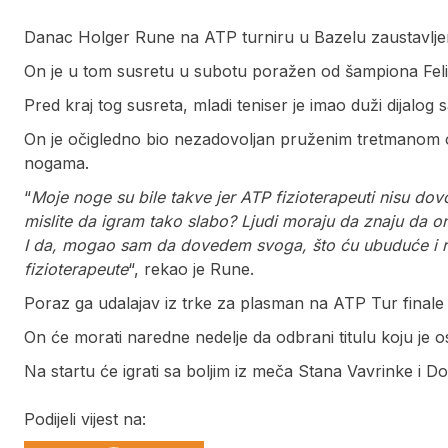
Danac Holger Rune na ATP turniru u Bazelu zaustavljen 
On je u tom susretu u subotu poražen od šampiona Feli
Pred kraj tog susreta, mladi teniser je imao duži dija
On je očigledno bio nezadovoljan pruženim tretmanom od
nogama.
“
Moje noge su bile takve jer ATP fizioterapeuti nisu dovo
mislite da igram tako slabo? Ljudi moraju da znaju da oni
I da, mogao sam da dovedem svoga, što ću ubuduće i ra
fizioterapeute
“, rekao je Rune.
Poraz ga udalajav iz trke za plasman na ATP Tur finale
On će morati naredne nedelje da odbrani titulu koju je 
Na startu će igrati sa boljim iz meča Stana Vavrinke i D
Podijeli vijest na: