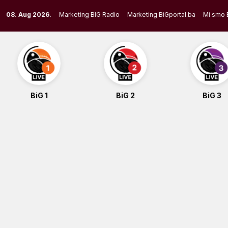
Skip
08. Aug 2026.
Marketing BIG Radio
Marketing BiGportal.ba
Mi smo 
to
content
BiG 1
BiG 2
BiG 3