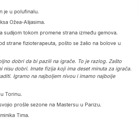
je u polufinalu.
ksa Ožea-Alijasima.
log sa sudijom tokom promene strana između gemova.
 strane fizioterapeuta, pošto se žalio na bolove u
ljno dobri da bi pazili na igrače. To je razlog. Zašto
 nisu dobri. Imate fizija koji ima deset minuta za igrača.
diti. Igramo na najboljem nivou i imamo najbolje
 u Torinu.
osvojio prošle sezone na Mastersu u Parizu.
ominika Tima.