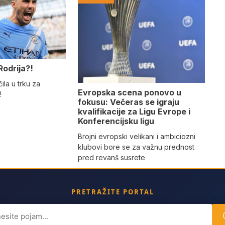
Rodrija?!
ila u trku za
Evropska scena ponovo u
!
fokusu: Večeras se igraju
kvalifikacije za Ligu Evrope i
Konferencijsku ligu
Brojni evropski velikani i ambiciozni
klubovi bore se za važnu prednost
pred revanš susrete
PRETRAŽITE PORTAL
ch