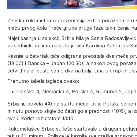
Ženska rukometna reprezentacija Srbije poražena je u He
meču prvog kola Treće grupe druge faze takmičenja n
Najefikasnija u selekciji Srbije bila je Sanja Radosavljev
pobedničkom timu najbolja je bila Karolina Kahonjak-Sal
Kasnije u četvrtak biće odigrana preostala dva meča p
(18.00) i Danska – Japan (20.30), a nakon ovog poraza, 
četvrtfinale, pošto samo dva najbolja tima u grupi prolaz
Trenutno tabela izgleda ovako:
Danska 4, Nemačka 4, Poljska 4, Rumunija 2, Japan
Srbija je povela 4:0 na startu meča, ali je Poljska serij
minutu ponovo stigle do četiri gola prednosti (10:6), a
svoju korist rezultatom 13:10.
Rukometašice Srbije su loše startovale u drugom poluv
tek u 41. minutu. Poljska je kaznila sve greške srpskog ti