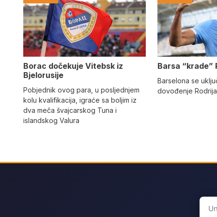
Barsa “krade” 
Borac dočekuje Vitebsk iz
Bjelorusije
Barselona se uključ
Pobjednik ovog para, u posljednjem
dovođenje Rodrija
kolu kvalifikacija, igraće sa boljim iz
dva meča švajcarskog Tuna i
islandskog Valura
Sear
for: