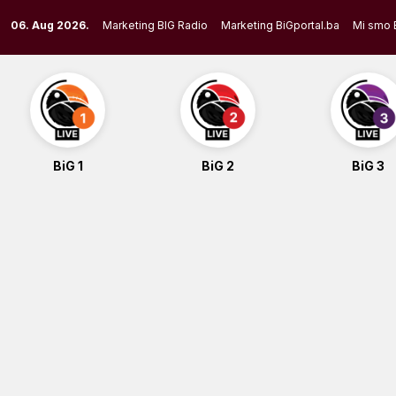
Skip
06. Aug 2026.
Marketing BIG Radio
Marketing BiGportal.ba
Mi smo 
to
content
BiG 1
BiG 2
BiG 3