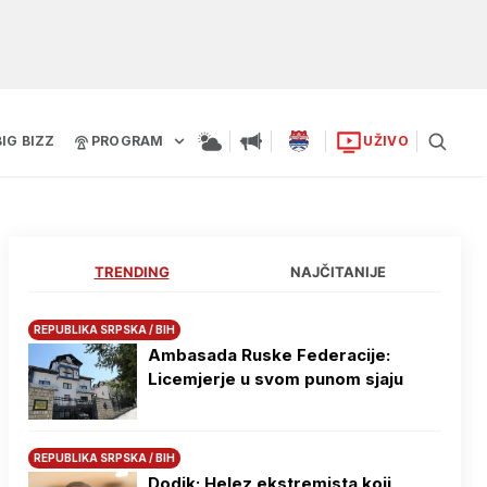
BIG BIZZ
PROGRAM
UŽIVO
TRENDING
NAJČITANIJE
REPUBLIKA SRPSKA / BIH
Ambasada Ruske Federacije:
Licemjerje u svom punom sjaju
REPUBLIKA SRPSKA / BIH
Dodik: Helez ekstremista koji