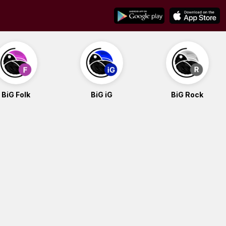
BiG Folk
BiG iG
BiG Rock