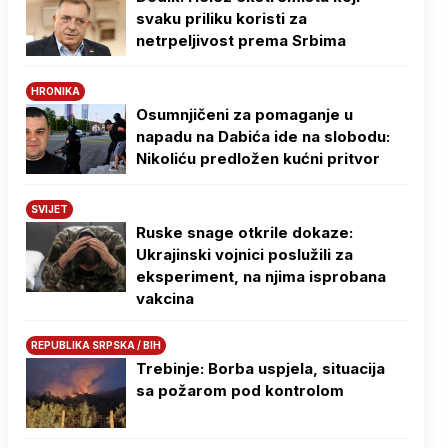
svaku priliku koristi za
netrpeljivost prema Srbima
HRONIKA
Osumnjičeni za pomaganje u
napadu na Dabića ide na slobodu:
Nikoliću predložen kućni pritvor
SVIJET
Ruske snage otkrile dokaze:
Ukrajinski vojnici poslužili za
eksperiment, na njima isprobana
vakcina
REPUBLIKA SRPSKA / BIH
Trebinje: Borba uspjela, situacija
sa požarom pod kontrolom