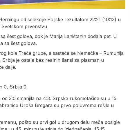
rningu od selekcije Poljske rezultatom 22:21 (10:13) u
a Svetskom prvenstvu
ić sa šest golova, dok je Marija Laništanin dodala pet. U
a sa šest golova.
rvog kola Treće grupe, a sastaće se Nemačka – Rumunija
Srbija je ostala bez realnih šansi za plasman u
e dalje.
 0, Srbija 0.
om od 3:0 smanjila na 4:3. Srpske rukometašice su u 15.
 izabranice Uroša Bregara su prvo poluvreme rešile u
remenu, pošto su prvi gol u drugom delu meča posigle
ma i u 45. minutu je stigla do izjednačenja, 15:15.