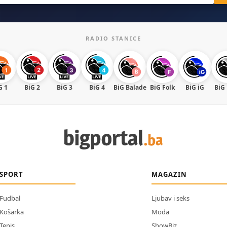
RADIO STANICE
G 1
BiG 2
BiG 3
BiG 4
BiG Balade
BiG Folk
BiG iG
BiG
SPORT
MAGAZIN
Fudbal
Ljubav i seks
Košarka
Moda
Tenis
ShowBiz