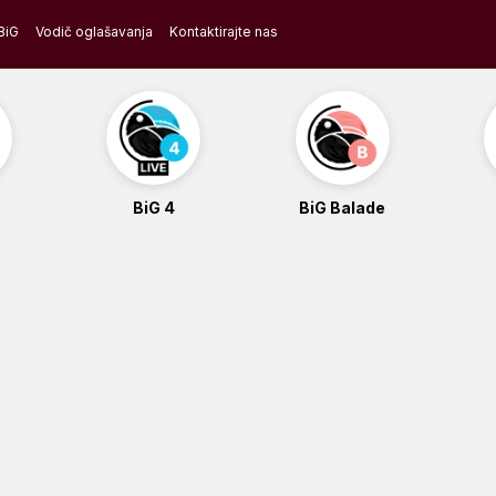
BiG
Vodič oglašavanja
Kontaktirajte nas
BiG 4
BiG Balade