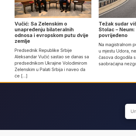
Vučić: Sa Zelenskim o
Težak sudar viš
unapređenju bilateralnih
Stolac – Neum:
odnosa i evropskom putu dvije
povrijeđeno
zemlje
Na magistralnom p
Predsednik Republike Srbije
u mjestu Udora, ne
Aleksandar Vučić sastao se danas sa
časova dogodila s
predsednikom Ukrajine Volodimirom
saobraćajna nezgo
Zelenskim u Palati Srbija i naveo da
će […]
Sear
for: