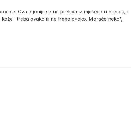
rodice. Ova agonija se ne prekida iz mjeseca u mjesec, i
 i kaže –treba ovako ili ne treba ovako. Moraće neko”,