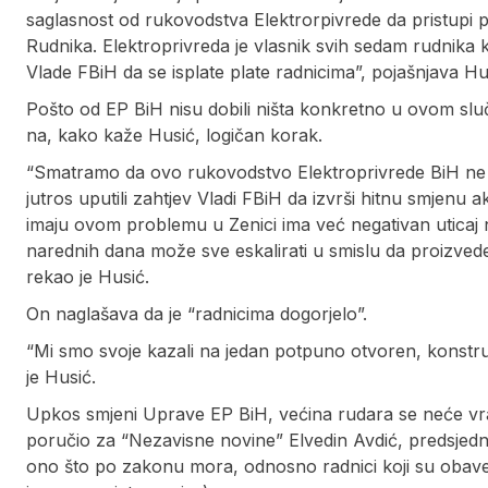
saglasnost od rukovodstva Elektrorpivrede da pristupi
Rudnika. Elektroprivreda je vlasnik svih sedam rudnika k
Vlade FBiH da se isplate plate radnicima”, pojašnjava Hu
Pošto od EP BiH nisu dobili ništa konkretno u ovom sluč
na, kako kaže Husić, logičan korak.
“Smatramo da ovo rukovodstvo Elektroprivrede BiH ne bi
jutros uputili zahtjev Vladi FBiH da izvrši hitnu smjenu 
imaju ovom problemu u Zenici ima već negativan uticaj 
narednih dana može sve eskalirati u smislu da proizved
rekao je Husić.
On naglašava da je “radnicima dogorjelo”.
“Mi smo svoje kazali na jedan potpuno otvoren, konstru
je Husić.
Upkos smjeni Uprave EP BiH, većina rudara se neće vratit
poručio za “Nezavisne novine” Elvedin Avdić, predsjedni
ono što po zakonu mora, odnosno radnici koji su obavez