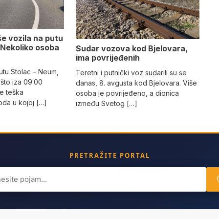
e vozila na putu
 Nekoliko osoba
Sudar vozova kod Bjelovara,
ima povrijeđenih
utu Stolac – Neum,
Teretni i putnički voz sudarili su se
što iza 09.00
danas, 8. avgusta kod Bjelovara. Više
e teška
osoba je povrijeđeno, a dionica
da u kojoj […]
između Svetog […]
PRETRAŽITE PORTAL
ch