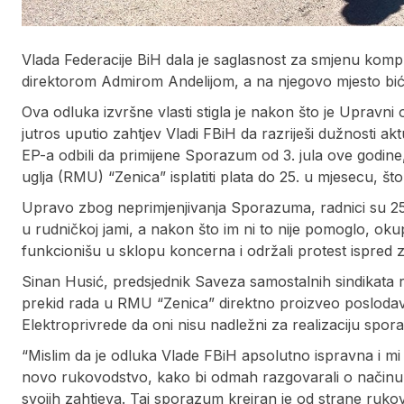
Vlada Federacije BiH dala je saglasnost za smjenu komp
direktorom Admirom Andelijom, a na njegovo mjesto bić
Ova odluka izvršne vlasti stigla je nakon što je Upravn
jutros uputio zahtjev Vladi FBiH da razriješi dužnosti a
EP-a odbili da primijene Sporazum od 3. jula ove godin
uglja (RMU) “Zenica” isplatiti plata do 25. u mjesecu, što
Upravo zbog neprimjenjivanja Sporazuma, radnici su 25. 
u rudničkoj jami, a nakon što im ni to nije pomoglo, okup
funkcionišu u sklopu koncerna i održali protest ispred 
Sinan Husić, predsjednik Saveza samostalnih sindikata 
prekid rada u RMU “Zenica” direktno proizveo poslodav
Elektroprivrede da oni nisu nadležni za realizaciju spora
“Mislim da je odluka Vlade FBiH apsolutno ispravna i mi 
novo rukovodstvo, kako bi odmah razgovarali o načinu 
svojih zahtjeva. Taj sporazum kreiran je od strane ruko