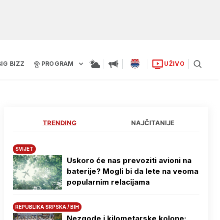
BIG BIZZ
PROGRAM
UŽIVO
TRENDING
NAJČITANIJE
SVIJET
Uskoro će nas prevoziti avioni na
baterije? Mogli bi da lete na veoma
popularnim relacijama
REPUBLIKA SRPSKA / BIH
Nezgode i kilometarske kolone: