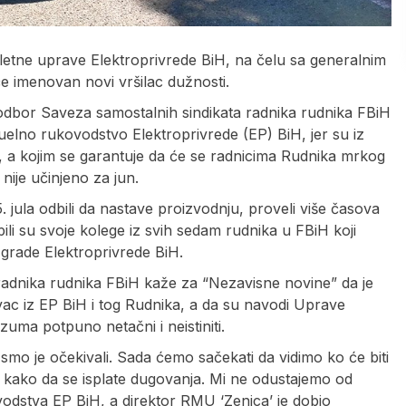
letne uprave Elektroprivrede BiH, na čelu sa generalnim
e imenovan novi vršilac dužnosti.
i odbor Saveza samostalnih sindikata radnika rudnika FBiH
ktuelno rukovodstvo Elektroprivrede (EP) BiH, jer su iz
e, a kojim se garantuje da će se radnicima Rudnika mrkog
 nije učinjeno za jun.
jula odbili da nastave proizvodnju, proveli više časova
ili su svoje kolege iz svih sedam rudnika u FBiH koji
zgrade Elektroprivrede BiH.
radnika rudnika FBiH kaže za “Nezavisne novine” da je
ac iz EP BiH i tog Rudnika, a da su navodi Uprave
zuma potpuno netačni i neistiniti.
smo je očekivali. Sada ćemo sačekati da vidimo ko će biti
kako da se isplate dugovanja. Mi ne odustajemo od
vodstva EP BiH, a direktor RMU ‘Zenica’ je dobio