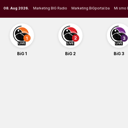
Skip
08. Aug 2026.
Marketing BIG Radio
Marketing BiGportal.ba
Mi smo 
to
content
BiG 1
BiG 2
BiG 3