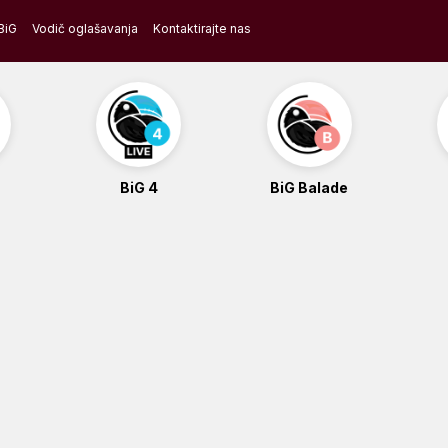
BiG
Vodič oglašavanja
Kontaktirajte nas
BiG 4
BiG Balade