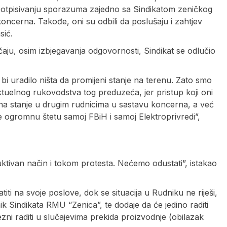
 potpisivanju sporazuma zajedno sa Sindikatom zeničkog
oncerna. Takođe, oni su odbili da poslušaju i zahtjev
sić.
aju, osim izbjegavanja odgovornosti, Sindikat se odlučio
 uradilo ništa da promijeni stanje na terenu. Zato smo
aktuelnog rukovodstva tog preduzeća, jer pristup koji oni
na stanje u drugim rudnicima u sastavu koncerna, a već
e ogromnu štetu samoj FBiH i samoj Elektroprivredi”,
ktivan način i tokom protesta. Nećemo odustati”, istakao
i na svoje poslove, dok se situacija u Rudniku ne riješi,
k Sindikata RMU “Zenica”, te dodaje da će jedino raditi
ni raditi u slučajevima prekida proizvodnje (obilazak