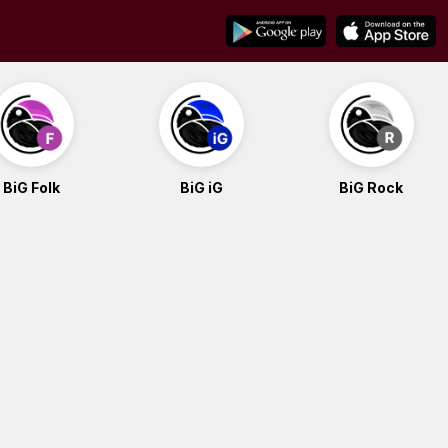
BiG Folk
BiG iG
BiG Rock