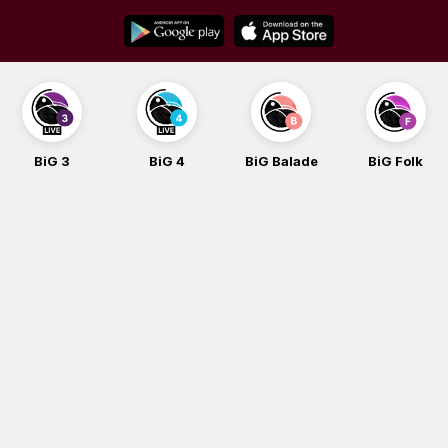
Skip
to
content
BiG 3
BiG 4
BiG Balade
BiG Folk