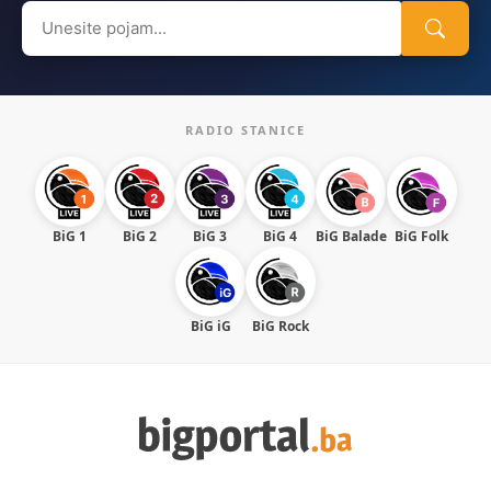
Search
for:
RADIO STANICE
BiG 1
BiG 2
BiG 3
BiG 4
BiG Balade
BiG Folk
BiG iG
BiG Rock