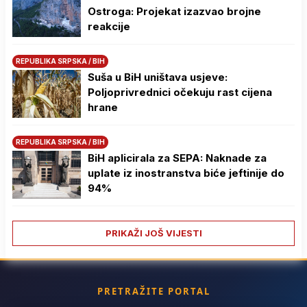
Ostroga: Projekat izazvao brojne
reakcije
REPUBLIKA SRPSKA / BIH
Suša u BiH uništava usjeve:
Poljoprivrednici očekuju rast cijena
hrane
REPUBLIKA SRPSKA / BIH
BiH aplicirala za SEPA: Naknade za
uplate iz inostranstva biće jeftinije do
94%
PRIKAŽI JOŠ VIJESTI
PRETRAŽITE PORTAL