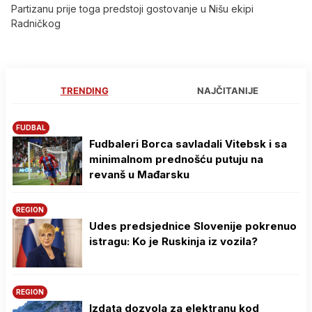
Partizanu prije toga predstoji gostovanje u Nišu ekipi
Radničkog
TRENDING
NAJČITANIJE
FUDBAL
Fudbaleri Borca savladali Vitebsk i sa
minimalnom prednošću putuju na
revanš u Mađarsku
REGION
Udes predsjednice Slovenije pokrenuo
istragu: Ko je Ruskinja iz vozila?
REGION
Izdata dozvola za elektranu kod