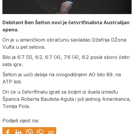
Debitant Ben Šelton novi je četvrtfinalista Australijan
opena
.
On je u američkom obračunu savladao Džefrija DŽona
Vulfa u pet setova.
Bilo je 6:7 (5), 6:2, 6:7 (4), 7:6 (4), 6:2 posle skoro četiri
sata igre.
Šelton je uoči debija na ovogodišnjem AO bilo 89. na
ATP listi.
On će u četvrtfinalu igrati sa boljim iz duela između
Španca Roberta Bautista-Aguta i još jednog Amerikanca,
Tomija Pola.
Podijeli vijest na: