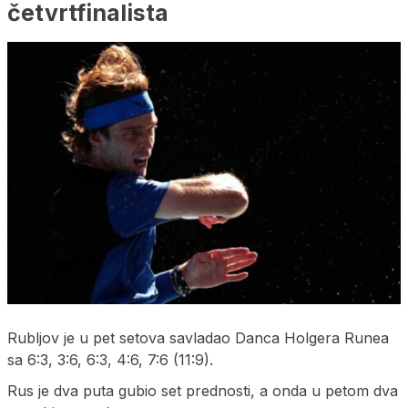
četvrtfinalista
Rubljov je u pet setova savladao Danca Holgera Runea
sa 6:3, 3:6, 6:3, 4:6, 7:6 (11:9).
Rus je dva puta gubio set prednosti, a onda u petom dva