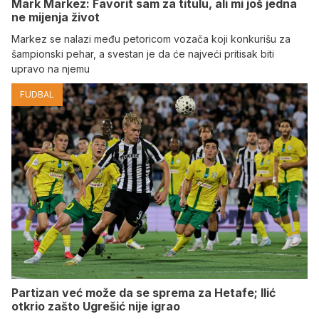
Mark Markez: Favorit sam za titulu, ali mi još jedna
ne mijenja život
Markez se nalazi među petoricom vozača koji konkurišu za
šampionski pehar, a svestan je da će najveći pritisak biti
upravo na njemu
FUDBAL
Partizan već može da se sprema za Hetafe; Ilić
otkrio zašto Ugrešić nije igrao