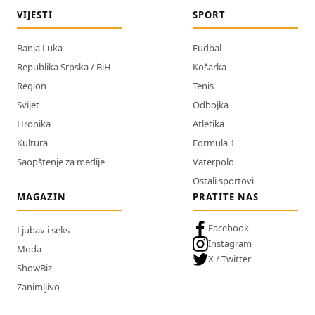
VIJESTI
SPORT
Banja Luka
Fudbal
Republika Srpska / BiH
Košarka
Region
Tenis
Svijet
Odbojka
Hronika
Atletika
Kultura
Formula 1
Saopštenje za medije
Vaterpolo
Ostali sportovi
MAGAZIN
PRATITE NAS
Facebook
Ljubav i seks
Instagram
Moda
X / Twitter
ShowBiz
Zanimljivo