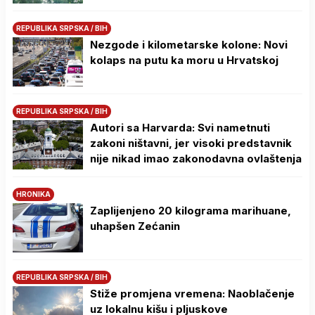
REPUBLIKA SRPSKA / BIH
Nezgode i kilometarske kolone: Novi
kolaps na putu ka moru u Hrvatskoj
REPUBLIKA SRPSKA / BIH
Autori sa Harvarda: Svi nametnuti
zakoni ništavni, jer visoki predstavnik
nije nikad imao zakonodavna ovlaštenja
HRONIKA
Zaplijenjeno 20 kilograma marihuane,
uhapšen Zećanin
REPUBLIKA SRPSKA / BIH
Stiže promjena vremena: Naoblačenje
uz lokalnu kišu i pljuskove