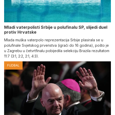
Mladi vaterpolisti Srbije u polufinalu SP, slijedi duel
protiv Hrvatske
Mlada muška vaterpolo reprezentacija Srbije plasirala se u
polufinale Svjetskog prvenstva (igrači do 16 godina), pošto je
u Zagrebu u četvrtfinalu pobijedila selekciju Brazila rezultatom
11:7 (3:1, 2:2, 2:1, 4:3).
FUDBAL