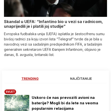
Skandal u UEFA: “Infantino bio u vezi sa radnicom,
unaprijedili je i platili joj studije”
Evropska fudbalska unija (UEFA) isplatila je šestocifrenu sumu
bivšoj radnici za koju izvori lista “Telegraf” tvrde da je bila u
navodnoj vezi sa sadašnjim predsjednikom FIFA, a tadašnjim
generalnim sekretarom UEFA Đanijem Infantinom, objavio je
danas, 8. avgusta, britanski list.
TRENDING
NAJČITANIJE
SVIJET
Uskoro će nas prevoziti avioni na
baterije? Mogli bi da lete na veoma
popularnim relacijama