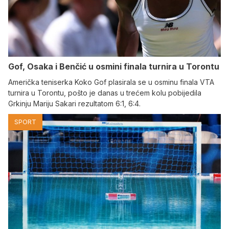
Gof, Osaka i Benčić u osmini finala turnira u Torontu
Američka teniserka Koko Gof plasirala se u osminu finala VTA
turnira u Torontu, pošto je danas u trećem kolu pobijedila
Grkinju Mariju Sakari rezultatom 6:1, 6:4.
SPORT