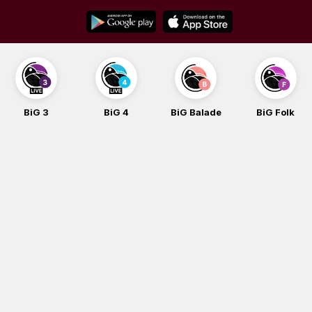
Skip
to
content
BiG 3
BiG 4
BiG Balade
BiG Folk