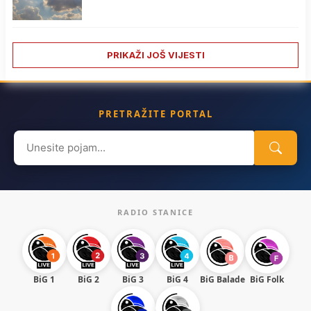
PRIKAŽI JOŠ VIJESTI
PRETRAŽITE PORTAL
Search
for:
RADIO STANICE
BiG 1
BiG 2
BiG 3
BiG 4
BiG Balade
BiG Folk