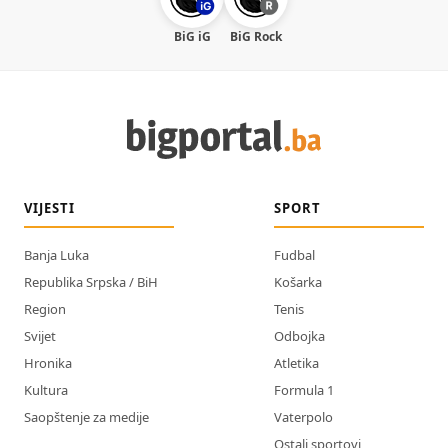
BiG iG
BiG Rock
VIJESTI
SPORT
Banja Luka
Fudbal
Republika Srpska / BiH
Košarka
Region
Tenis
Svijet
Odbojka
Hronika
Atletika
Kultura
Formula 1
Saopštenje za medije
Vaterpolo
Ostali sportovi