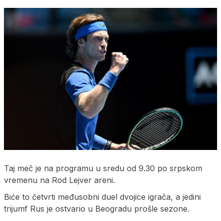
Taj meč je na programu u sredu od 9.30 po srpskom
vremenu na Rod Lejver areni.
Biće to četvrti međusobni duel dvojice igrača, a jedini
trijumf Rus je ostvario u Beogradu prošle sezone.