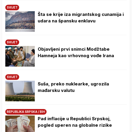
SVIJET
Šta se krije iza migrantskog cunamija i
udara na špansku enklavu
SVIJET
Objavljeni prvi snimci Modžtabe
Hamneja kao vrhovnog vođe Irana
SVIJET
Suša, preko nuklearke, ugrozila
mađarsku valutu
REPUBLIKA SRPSKA / BIH
Pad inflacije u Republici Srpskoj,
pogled uperen na globalne rizike