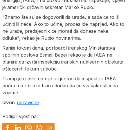
energiju /IAEA/ i ne dozvoli nuklearne inspekcije, izjavio
je američki državni sekretar Marko Rubio.
"Znamo šta su se dogovorili da urade, a sada će to ili
učiniti ili neće. Ako to učine, proces ide naprijed. Ako to
ne urade, predsjednik će morati da donese neke
odluke", rekao je Rubio novinarima.
Ranije tokom dana, portparol iranskog Ministarstva
spoljnih poslova Esmail Bagei rekao je da IAEA ne
planira da izvrši inspekciju iranskih nuklearnih objekata
oštećenih tokom sukoba.
Tramp je izjavio da nije urgentno da inspektori IAEA
počnu da obilaze Iran i dodao da će svakako stići na
vrijeme.
Izvor:
nezavisne
Podijeli vijest na: