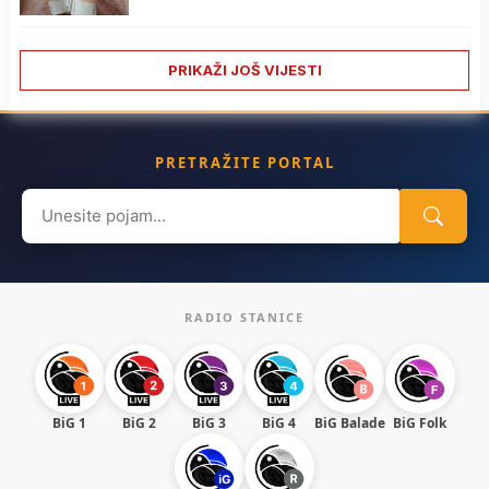
PRIKAŽI JOŠ VIJESTI
PRETRAŽITE PORTAL
Search
for:
RADIO STANICE
BiG 1
BiG 2
BiG 3
BiG 4
BiG Balade
BiG Folk