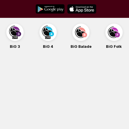
Skip
to
content
BiG 3
BiG 4
BiG Balade
BiG Folk