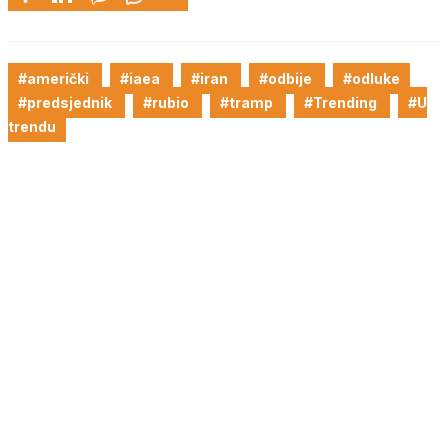
#američki
#iaea
#iran
#odbije
#odluke
#predsjednik
#rubio
#tramp
#Trending
#U
trendu