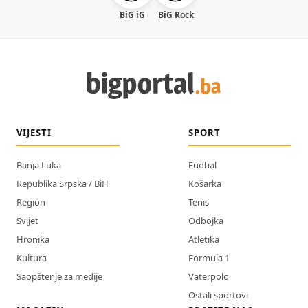
BiG iG
BiG Rock
VIJESTI
SPORT
Banja Luka
Fudbal
Republika Srpska / BiH
Košarka
Region
Tenis
Svijet
Odbojka
Hronika
Atletika
Kultura
Formula 1
Saopštenje za medije
Vaterpolo
Ostali sportovi