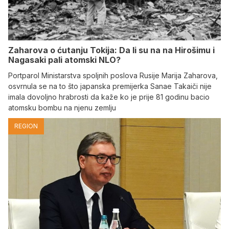
Zaharova o ćutanju Tokija: Da li su na na Hirošimu i
Nagasaki pali atomski NLO?
Portparol Ministarstva spoljnih poslova Rusije Marija Zaharova,
osvrnula se na to što japanska premijerka Sanae Takaiči nije
imala dovoljno hrabrosti da kaže ko je prije 81 godinu bacio
atomsku bombu na njenu zemlju
REGION