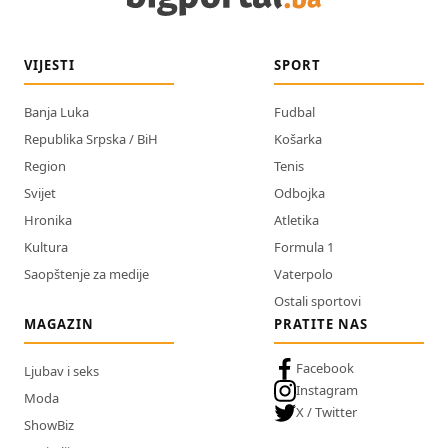
VIJESTI
SPORT
Banja Luka
Fudbal
Republika Srpska / BiH
Košarka
Region
Tenis
Svijet
Odbojka
Hronika
Atletika
Kultura
Formula 1
Saopštenje za medije
Vaterpolo
Ostali sportovi
MAGAZIN
PRATITE NAS
Facebook
Ljubav i seks
Instagram
Moda
X / Twitter
ShowBiz