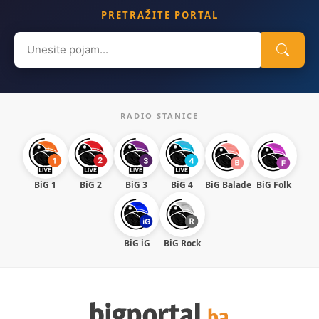
PRETRAŽITE PORTAL
Search
for:
RADIO STANICE
BiG 1
BiG 2
BiG 3
BiG 4
BiG Balade
BiG Folk
BiG iG
BiG Rock