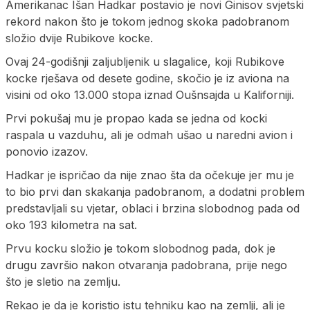
Amerikanac Išan Hadkar postavio je novi Ginisov svjetski
rekord nakon što je tokom jednog skoka padobranom
složio dvije Rubikove kocke.
Ovaj 24-godišnji zaljubljenik u slagalice, koji Rubikove
kocke rješava od desete godine, skočio je iz aviona na
visini od oko 13.000 stopa iznad Oušnsajda u Kaliforniji.
Prvi pokušaj mu je propao kada se jedna od kocki
raspala u vazduhu, ali je odmah ušao u naredni avion i
ponovio izazov.
Hadkar je ispričao da nije znao šta da očekuje jer mu je
to bio prvi dan skakanja padobranom, a dodatni problem
predstavljali su vjetar, oblaci i brzina slobodnog pada od
oko 193 kilometra na sat.
Prvu kocku složio je tokom slobodnog pada, dok je
drugu završio nakon otvaranja padobrana, prije nego
što je sletio na zemlju.
Rekao je da je koristio istu tehniku kao na zemlji, ali je