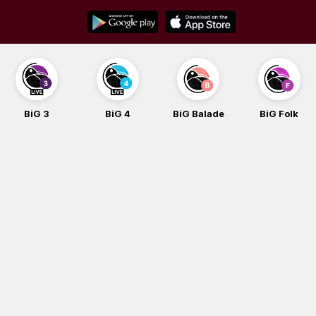
Skip
to
content
BiG 3
BiG 4
BiG Balade
BiG Folk