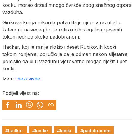
kocku morao držati mnogo čvršće zbog snažnog otpora
vazduha.
Ginisova knjiga rekorda potvrdila je njegov rezultat u
kategoriji najvećeg broja rotirajućih slagalica riješenih
tokom jednog skoka padobranom.
Hadkar, koji je ranije složio i deset Rubikovih kocki
tokom ronjenja, poručio je da je odmah nakon slijetanja
pomislio da bi u vazduhu vjerovatno mogao riješiti i pet
kocki.
Izvor:
nezavisne
Podijeli vijest na:
#hadkar
#kocke
#kocki
#padobranom