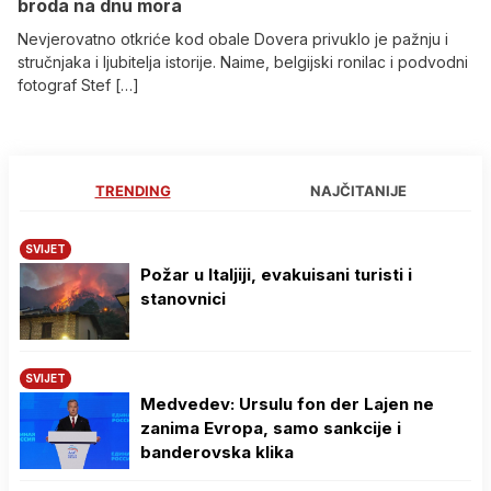
broda na dnu mora
Nevjerovatno otkriće kod obale Dovera privuklo je pažnju i
stručnjaka i ljubitelja istorije. Naime, belgijski ronilac i podvodni
fotograf Stef […]
TRENDING
NAJČITANIJE
SVIJET
Požar u Italjiji, evakuisani turisti i
stanovnici
SVIJET
Medvedev: Ursulu fon der Lajen ne
zanima Evropa, samo sankcije i
banderovska klika