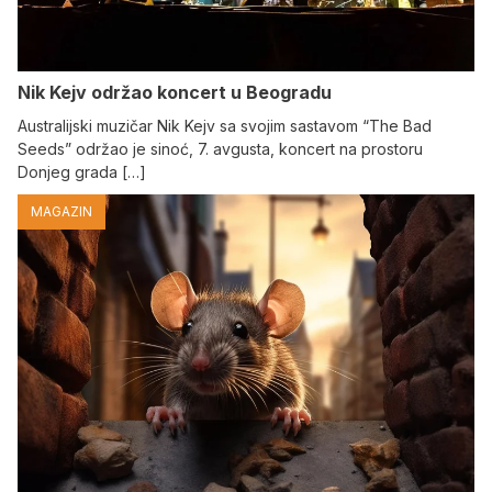
Nik Kejv održao koncert u Beogradu
Australijski muzičar Nik Kejv sa svojim sastavom “The Bad
Seeds” održao je sinoć, 7. avgusta, koncert na prostoru
Donjeg grada […]
MAGAZIN