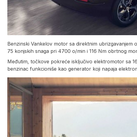
Benzinski Vankelov motor sa direktnim ubrizgavanjem od
75 konjskih snaga pri 4700 o/min i 116 Nm obrtnog mo
Međutim, točkove pokreće isključivo elektromotor sa 
benzinac funkcioniše kao generator koji napaja elektrom