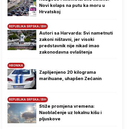
Novi kolaps na putu ka moru u
Hrvatskoj
REPUBLIKA SRPSKA / BIH
Autori sa Harvarda: Svi nametnuti
zakoni ništavni, jer visoki
predstavnik nije nikad imao
zakonodavna ovlaštenja
HRONIKA
Zaplijenjeno 20 kilograma
marihuane, uhapšen Zećanin
REPUBLIKA SRPSKA / BIH
Stiže promjena vremena:
Naoblačenje uz lokalnu kišu i
pljuskove