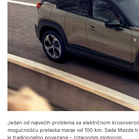
Jedan od najvećih problema sa električnom krosoverom 
mogućnošću prelaska manje od 100 km. Sada Mazda traj
je tradicionalno povezana – rotacionim motorom.