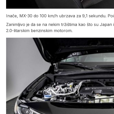
Inače, MX-30 do 100 km/h ubrzava za 9,1 sekundu. Po
Zanimljivo je da se na nekim tržištima kao što su Japan i
2.0-litarskim benzinskim motorom.