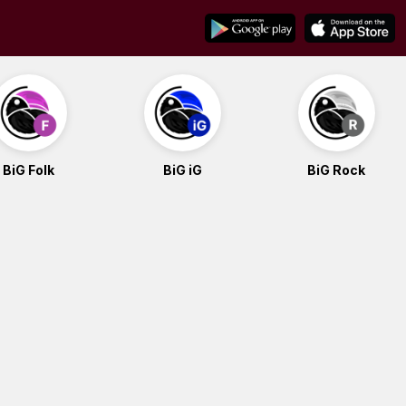
BiG Folk
BiG iG
BiG Rock