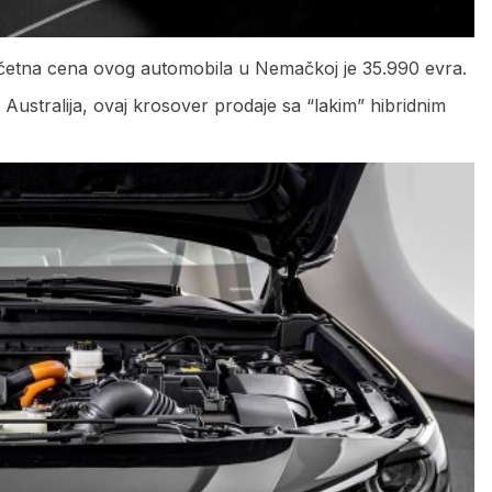
četna cena ovog automobila u Nemačkoj je 35.990 evra.
 Australija, ovaj krosover prodaje sa “lakim” hibridnim