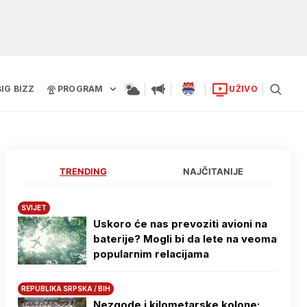
BIG BIZZ
PROGRAM
UŽIVO
TRENDING
NAJČITANIJE
SVIJET
Uskoro će nas prevoziti avioni na
baterije? Mogli bi da lete na veoma
popularnim relacijama
REPUBLIKA SRPSKA / BIH
Nezgode i kilometarske kolone: