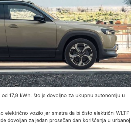
ju od 17,8 kWh, što je dovoljno za ukupnu autonomiju u
 električno vozilo jer smatra da bi čisto električni WLTP
e dovoljan za jedan prosečan dan korišćenja u urbanoj