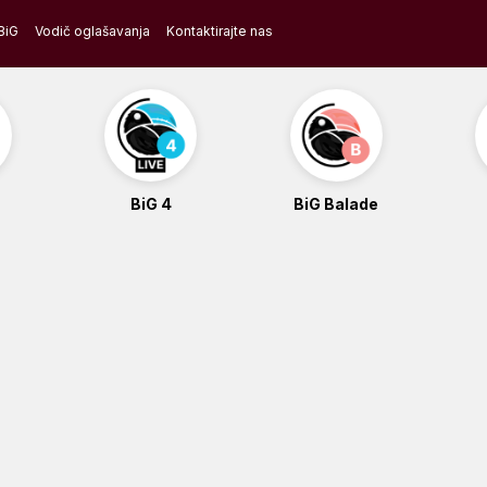
BiG
Vodič oglašavanja
Kontaktirajte nas
BiG 4
BiG Balade