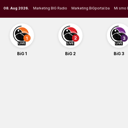
Skip
08. Aug 2026.
Marketing BIG Radio
Marketing BiGportal.ba
Mi smo 
to
content
BiG 1
BiG 2
BiG 3