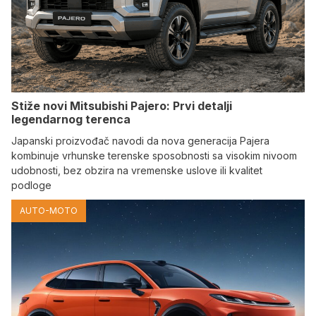
Stiže novi Mitsubishi Pajero: Prvi detalji
legendarnog terenca
Japanski proizvođač navodi da nova generacija Pajera
kombinuje vrhunske terenske sposobnosti sa visokim nivoom
udobnosti, bez obzira na vremenske uslove ili kvalitet
podloge
AUTO-MOTO