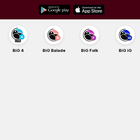
Skip
to
content
BiG 4
BiG Balade
BiG Folk
BiG iG