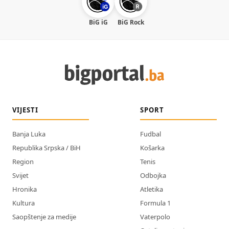
BiG iG
BiG Rock
VIJESTI
SPORT
Banja Luka
Fudbal
Republika Srpska / BiH
Košarka
Region
Tenis
Svijet
Odbojka
Hronika
Atletika
Kultura
Formula 1
Saopštenje za medije
Vaterpolo