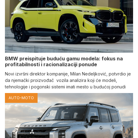
BMW preispituje buduću gamu modela: fokus na
profitabilnosti i racionalizaciji ponude
Novi izvršni direktor kompanije, Milan Nedeljković, potvrdio je
da njemački proizvođač vozila analizira koji će modeli,
tehnologije i pogonski sistemi imati mesto u budućoj ponudi
AUTO-MOTO