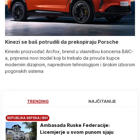
Kinezi se baš potrudili da prekopiraju Porsche
Kineski proizvođač Arcfox, brend u vlasništvu koncerna BAIC-
a, priprema novi model koji bi trebalo da privuče kupce
modernim dizajnom, naprednom tehnologijom i širokim izborom
pogonskih sistema
TRENDING
NAJČITANIJE
REPUBLIKA SRPSKA / BIH
Ambasada Ruske Federacije:
Licemjerje u svom punom sjaju