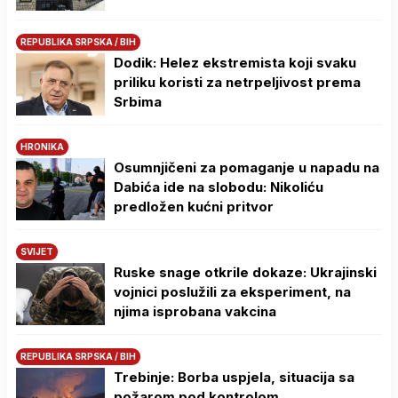
REPUBLIKA SRPSKA / BIH
Dodik: Helez ekstremista koji svaku
priliku koristi za netrpeljivost prema
Srbima
HRONIKA
Osumnjičeni za pomaganje u napadu na
Dabića ide na slobodu: Nikoliću
predložen kućni pritvor
SVIJET
Ruske snage otkrile dokaze: Ukrajinski
vojnici poslužili za eksperiment, na
njima isprobana vakcina
REPUBLIKA SRPSKA / BIH
Trebinje: Borba uspjela, situacija sa
požarom pod kontrolom