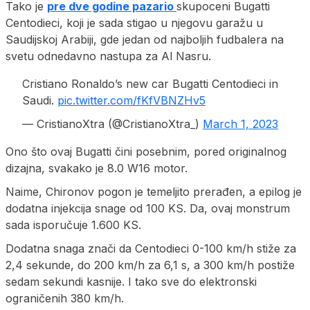
Tako je
pre dve godine pazario
skupoceni Bugatti
Centodieci, koji je sada stigao u njegovu garažu u
Saudijskoj Arabiji, gde jedan od najboljih fudbalera na
svetu odnedavno nastupa za Al Nasru.
Cristiano Ronaldo’s new car Bugatti Centodieci in
Saudi.
pic.twitter.com/fKfVBNZHv5
— CristianoXtra (@CristianoXtra_)
March 1, 2023
Ono što ovaj Bugatti čini posebnim, pored originalnog
dizajna, svakako je 8.0 W16 motor.
Naime, Chironov pogon je temeljito prerađen, a epilog je
dodatna injekcija snage od 100 KS. Da, ovaj monstrum
sada isporučuje 1.600 KS.
Dodatna snaga znači da Centodieci 0-100 km/h stiže za
2,4 sekunde, do 200 km/h za 6,1 s, a 300 km/h postiže
sedam sekundi kasnije. I tako sve do elektronski
ograničenih 380 km/h.