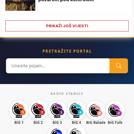
PRIKAŽI JOŠ VIJESTI
PRETRAŽITE PORTAL
Search
for:
RADIO STANICE
BiG 1
BiG 2
BiG 3
BiG 4
BiG Balade
BiG Folk