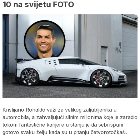
10 na svijetu FOTO
Kristijano Ronaldo važi za velikog zaljubljenika u
automobila, a zahvaljujući silnim milionima koje je zaradio
tokom fantastične karijere u stanju je da sebi ispuni
gotovo svaku želju kada su u pitanju četvorotočkaši.