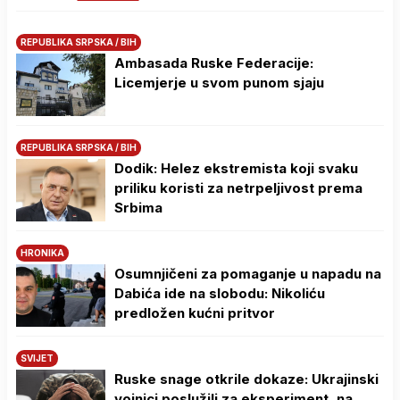
REPUBLIKA SRPSKA / BIH
Ambasada Ruske Federacije:
Licemjerje u svom punom sjaju
REPUBLIKA SRPSKA / BIH
Dodik: Helez ekstremista koji svaku
priliku koristi za netrpeljivost prema
Srbima
HRONIKA
Osumnjičeni za pomaganje u napadu na
Dabića ide na slobodu: Nikoliću
predložen kućni pritvor
SVIJET
Ruske snage otkrile dokaze: Ukrajinski
vojnici poslužili za eksperiment, na