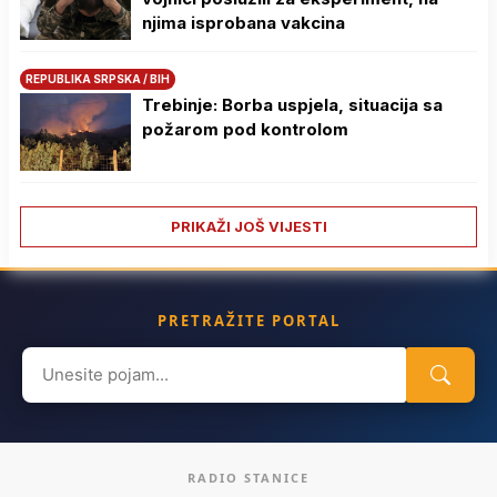
njima isprobana vakcina
REPUBLIKA SRPSKA / BIH
Trebinje: Borba uspjela, situacija sa
požarom pod kontrolom
PRIKAŽI JOŠ VIJESTI
PRETRAŽITE PORTAL
Search
for:
RADIO STANICE