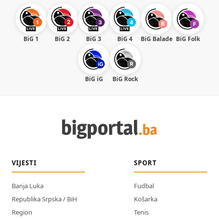
BiG 1
BiG 2
BiG 3
BiG 4
BiG Balade
BiG Folk
BiG iG
BiG Rock
VIJESTI
SPORT
Banja Luka
Fudbal
Republika Srpska / BiH
Košarka
Region
Tenis