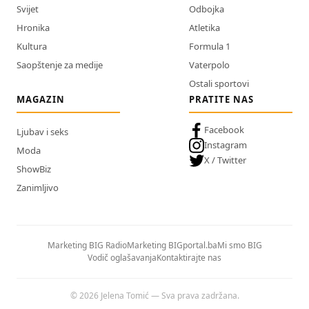
Svijet
Odbojka
Hronika
Atletika
Kultura
Formula 1
Saopštenje za medije
Vaterpolo
Ostali sportovi
MAGAZIN
PRATITE NAS
Facebook
Ljubav i seks
Instagram
Moda
X / Twitter
ShowBiz
Zanimljivo
Marketing BIG Radio
Marketing BIGportal.ba
Mi smo BIG
Vodič oglašavanja
Kontaktirajte nas
© 2026 Jelena Tomić — Sva prava zadržana.