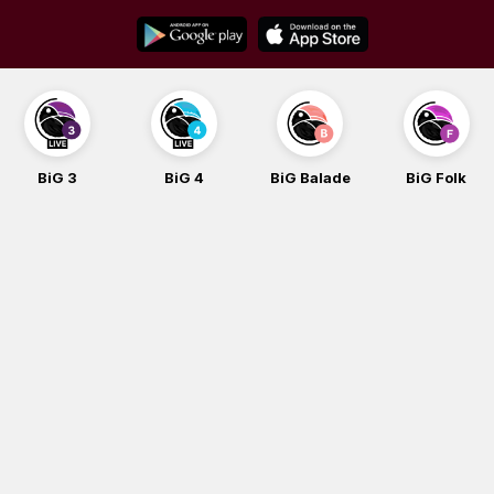
Skip
to
content
BiG 3
BiG 4
BiG Balade
BiG Folk